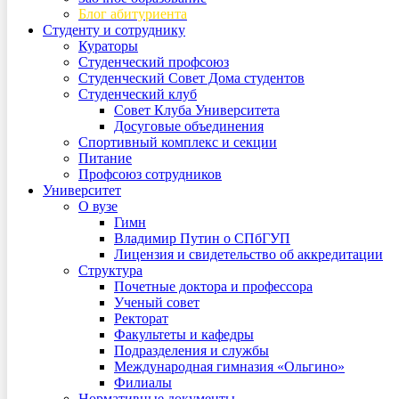
Блог абитуриента
Студенту и сотруднику
Кураторы
Студенческий профсоюз
Студенческий Совет Дома студентов
Студенческий клуб
Совет Клуба Университета
Досуговые объединения
Спортивный комплекс и секции
Питание
Профсоюз сотрудников
Университет
О вузе
Гимн
Владимир Путин о СПбГУП
Лицензия и свидетельство об аккредитации
Структура
Почетные доктора и профессора
Ученый совет
Ректорат
Факультеты и кафедры
Подразделения и службы
Международная гимназия «Ольгино»
Филиалы
Нормативные документы