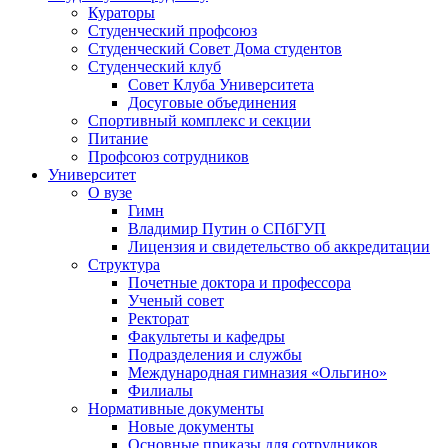
Кураторы
Студенческий профсоюз
Студенческий Совет Дома студентов
Студенческий клуб
Совет Клуба Университета
Досуговые объединения
Спортивный комплекс и секции
Питание
Профсоюз сотрудников
Университет
О вузе
Гимн
Владимир Путин о СПбГУП
Лицензия и свидетельство об аккредитации
Структура
Почетные доктора и профессора
Ученый совет
Ректорат
Факультеты и кафедры
Подразделения и службы
Международная гимназия «Ольгино»
Филиалы
Нормативные документы
Новые документы
Основные приказы для сотрудников