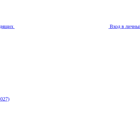
идящих
Вход в личны
027)