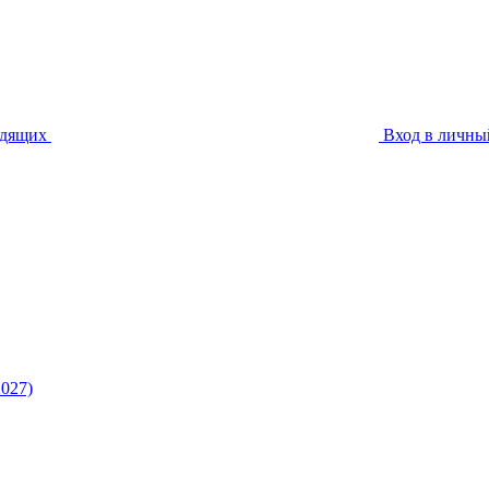
идящих
Вход в личны
027)