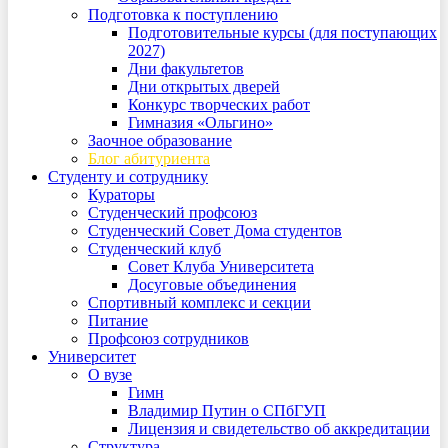
Подготовка к поступлению
Подготовительные курсы (для поступающих
2027)
Дни факультетов
Дни открытых дверей
Конкурс творческих работ
Гимназия «Ольгино»
Заочное образование
Блог абитуриента
Студенту и сотруднику
Кураторы
Студенческий профсоюз
Студенческий Совет Дома студентов
Студенческий клуб
Совет Клуба Университета
Досуговые объединения
Спортивный комплекс и секции
Питание
Профсоюз сотрудников
Университет
О вузе
Гимн
Владимир Путин о СПбГУП
Лицензия и свидетельство об аккредитации
Структура