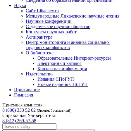
Сведения об образовательной организации
Наука
Сайт Lihachev.ru
Международные Лихачевские научные чтения
Научные конференции
Студенческое научное общество
Конкурсы научных работ
Аспирантура
Центр мониторинга и анализа социально-
трудовых конфликтов
О библиотеке
Образовательные Интернет-ресурсы
Электронный каталог
Контактная информация
Издательство
Издания СПбГУП
Новые издания СПбГУП
Проживание
Гимназия
Приемная комиссия:
8 (800) 333 52 02
(Звонок бесплатный)
Справочная Университета:
8 (812) 269-57-58