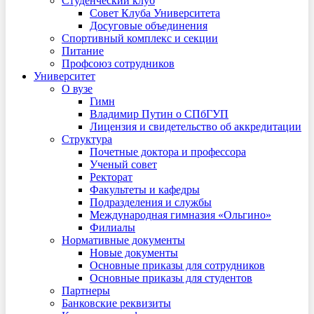
Студенческий клуб
Совет Клуба Университета
Досуговые объединения
Спортивный комплекс и секции
Питание
Профсоюз сотрудников
Университет
О вузе
Гимн
Владимир Путин о СПбГУП
Лицензия и свидетельство об аккредитации
Структура
Почетные доктора и профессора
Ученый совет
Ректорат
Факультеты и кафедры
Подразделения и службы
Международная гимназия «Ольгино»
Филиалы
Нормативные документы
Новые документы
Основные приказы для сотрудников
Основные приказы для студентов
Партнеры
Банковские реквизиты