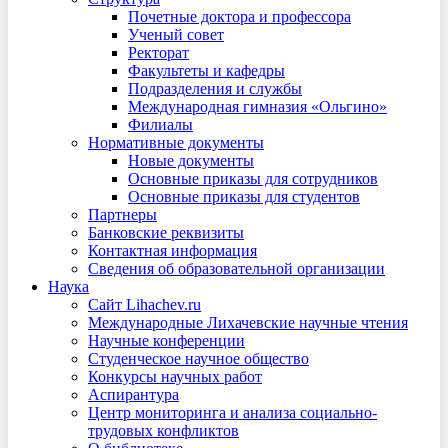
Почетные доктора и профессора
Ученый совет
Ректорат
Факультеты и кафедры
Подразделения и службы
Международная гимназия «Ольгино»
Филиалы
Нормативные документы
Новые документы
Основные приказы для сотрудников
Основные приказы для студентов
Партнеры
Банковские реквизиты
Контактная информация
Сведения об образовательной организации
Наука
Сайт Lihachev.ru
Международные Лихачевские научные чтения
Научные конференции
Студенческое научное общество
Конкурсы научных работ
Аспирантура
Центр мониторинга и анализа социально-
трудовых конфликтов