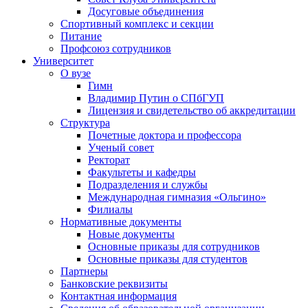
Досуговые объединения
Спортивный комплекс и секции
Питание
Профсоюз сотрудников
Университет
О вузе
Гимн
Владимир Путин о СПбГУП
Лицензия и свидетельство об аккредитации
Структура
Почетные доктора и профессора
Ученый совет
Ректорат
Факультеты и кафедры
Подразделения и службы
Международная гимназия «Ольгино»
Филиалы
Нормативные документы
Новые документы
Основные приказы для сотрудников
Основные приказы для студентов
Партнеры
Банковские реквизиты
Контактная информация