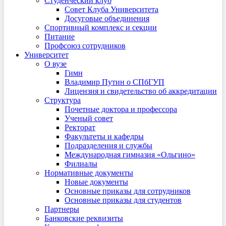
Студенческий клуб
Совет Клуба Университета
Досуговые объединения
Спортивный комплекс и секции
Питание
Профсоюз сотрудников
Университет
О вузе
Гимн
Владимир Путин о СПбГУП
Лицензия и свидетельство об аккредитации
Структура
Почетные доктора и профессора
Ученый совет
Ректорат
Факультеты и кафедры
Подразделения и службы
Международная гимназия «Ольгино»
Филиалы
Нормативные документы
Новые документы
Основные приказы для сотрудников
Основные приказы для студентов
Партнеры
Банковские реквизиты