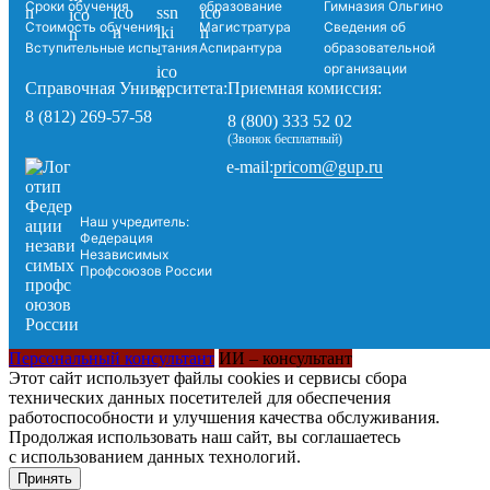
Сроки обучения
образование
Гимназия Ольгино
Стоимость обучения
Магистратура
Сведения об
Вступительные испытания
Аспирантура
образовательной
организации
Справочная Университета:
Приемная комиссия:
8 (812) 269-57-58
8 (800) 333 52 02
(Звонок бесплатный)
pricom@gup.ru
e-mail:
Наш учредитель:
Федерация
Независимых
Профсоюзов России
Персональный консультант
ИИ – консультант
Этот сайт использует файлы cookies и сервисы сбора
технических данных посетителей для обеспечения
работоспособности и улучшения качества обслуживания.
Продолжая использовать наш сайт, вы соглашаетесь
с использованием данных технологий.
Принять