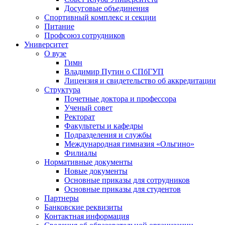
Досуговые объединения
Спортивный комплекс и секции
Питание
Профсоюз сотрудников
Университет
О вузе
Гимн
Владимир Путин о СПбГУП
Лицензия и свидетельство об аккредитации
Структура
Почетные доктора и профессора
Ученый совет
Ректорат
Факультеты и кафедры
Подразделения и службы
Международная гимназия «Ольгино»
Филиалы
Нормативные документы
Новые документы
Основные приказы для сотрудников
Основные приказы для студентов
Партнеры
Банковские реквизиты
Контактная информация