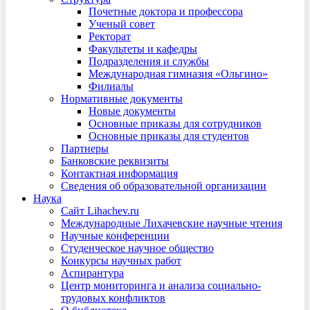
Почетные доктора и профессора
Ученый совет
Ректорат
Факультеты и кафедры
Подразделения и службы
Международная гимназия «Ольгино»
Филиалы
Нормативные документы
Новые документы
Основные приказы для сотрудников
Основные приказы для студентов
Партнеры
Банковские реквизиты
Контактная информация
Сведения об образовательной организации
Наука
Сайт Lihachev.ru
Международные Лихачевские научные чтения
Научные конференции
Студенческое научное общество
Конкурсы научных работ
Аспирантура
Центр мониторинга и анализа социально-
трудовых конфликтов