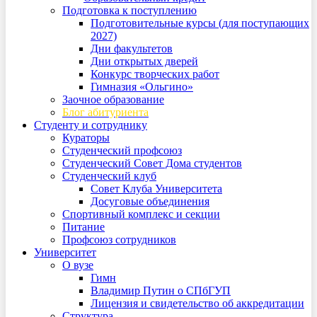
Подготовка к поступлению
Подготовительные курсы (для поступающих
2027)
Дни факультетов
Дни открытых дверей
Конкурс творческих работ
Гимназия «Ольгино»
Заочное образование
Блог абитуриента
Студенту и сотруднику
Кураторы
Студенческий профсоюз
Студенческий Совет Дома студентов
Студенческий клуб
Совет Клуба Университета
Досуговые объединения
Спортивный комплекс и секции
Питание
Профсоюз сотрудников
Университет
О вузе
Гимн
Владимир Путин о СПбГУП
Лицензия и свидетельство об аккредитации
Структура