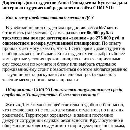
Директор Дома студентов Анна Геннадьевна Бушуева дала
интервью студенческой редколлегии сайта СПбГУП:
–
Как и кому предоставляются места в ДС?
– В учебный период студентам предоставляется
697 мест
.
Стоимость (за 9 месяцев) самая разная
: от 86 900 руб. в
трехместном номере категории «эконом» до 275 000 руб. в
одноместном номере улучшенной планировки
. По опыту
прошлых лет могу сказать, что к 1 сентября в Доме студентов
свободных мест не бывает. Если студент хочет выбрать более
комфортные условия проживания, поселиться с приятными
ему соседями по комнате и блоку или выбрать отдельное
проживание, ему стоит позаботиться об этом заблаговременно
— лучшие места раскупаются очень быстро, буквально в
течение месяца после начала продажи.
–
Общежитие СПбГУП пользуется популярностью среди
студентов Университета. С чем это связано?
– Жить в Доме студентов действительно удобно и безопасно,
что немаловажно не только для самих студентов, но и для их
родителей. Территория охраняется, в здании постоянно
дежурят сотрудники службы безопасности. Круглосуточно в
общежитии находятся администратор и дежурные по этажам,