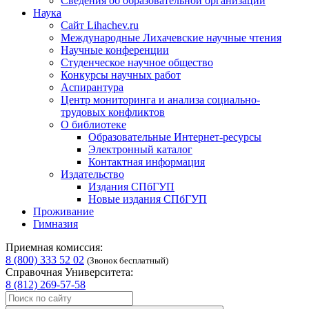
Сведения об образовательной организации
Наука
Сайт Lihachev.ru
Международные Лихачевские научные чтения
Научные конференции
Студенческое научное общество
Конкурсы научных работ
Аспирантура
Центр мониторинга и анализа социально-
трудовых конфликтов
О библиотеке
Образовательные Интернет-ресурсы
Электронный каталог
Контактная информация
Издательство
Издания СПбГУП
Новые издания СПбГУП
Проживание
Гимназия
Приемная комиссия:
8 (800) 333 52 02
(Звонок бесплатный)
Справочная Университета:
8 (812) 269-57-58