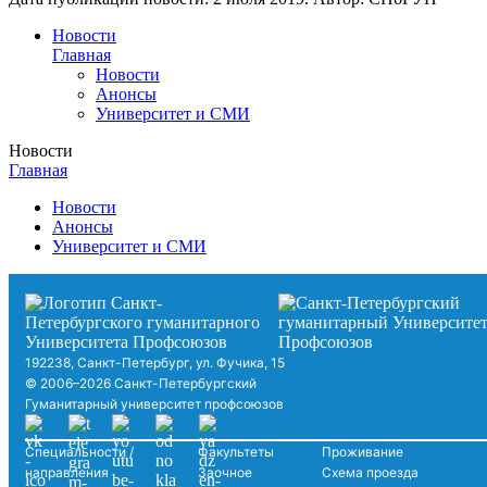
Новости
Главная
Новости
Анонсы
Университет и СМИ
Новости
Главная
Новости
Анонсы
Университет и СМИ
192238, Санкт-Петербург, ул. Фучика, 15
© 2006–2026 Санкт-Петербургский
Гуманитарный университет профсоюзов
Специальности /
Факультеты
Проживание
направления
Заочное
Схема проезда