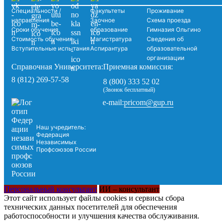
Специальности /
Факультеты
Проживание
направления
Заочное
Схема проезда
Сроки обучения
образование
Гимназия Ольгино
Стоимость обучения
Магистратура
Сведения об
Вступительные испытания
Аспирантура
образовательной
организации
Справочная Университета:
Приемная комиссия:
8 (812) 269-57-58
8 (800) 333 52 02
(Звонок бесплатный)
pricom@gup.ru
e-mail:
Наш учредитель:
Федерация
Независимых
Профсоюзов России
Персональный консультант
ИИ – консультант
Этот сайт использует файлы cookies и сервисы сбора
технических данных посетителей для обеспечения
работоспособности и улучшения качества обслуживания.