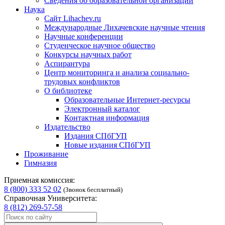
Сведения об образовательной организации
Наука
Сайт Lihachev.ru
Международные Лихачевские научные чтения
Научные конференции
Студенческое научное общество
Конкурсы научных работ
Аспирантура
Центр мониторинга и анализа социально-
трудовых конфликтов
О библиотеке
Образовательные Интернет-ресурсы
Электронный каталог
Контактная информация
Издательство
Издания СПбГУП
Новые издания СПбГУП
Проживание
Гимназия
Приемная комиссия:
8 (800) 333 52 02
(Звонок бесплатный)
Справочная Университета:
8 (812) 269-57-58