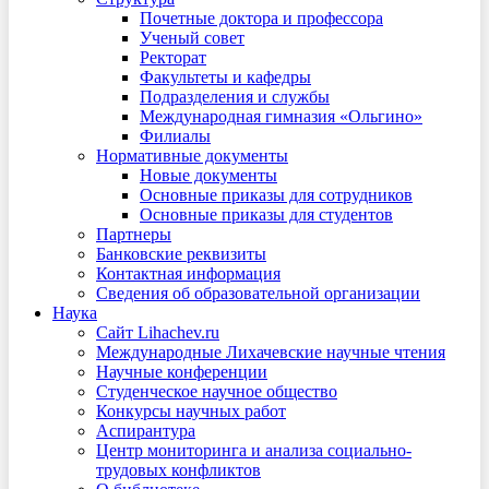
Почетные доктора и профессора
Ученый совет
Ректорат
Факультеты и кафедры
Подразделения и службы
Международная гимназия «Ольгино»
Филиалы
Нормативные документы
Новые документы
Основные приказы для сотрудников
Основные приказы для студентов
Партнеры
Банковские реквизиты
Контактная информация
Сведения об образовательной организации
Наука
Сайт Lihachev.ru
Международные Лихачевские научные чтения
Научные конференции
Студенческое научное общество
Конкурсы научных работ
Аспирантура
Центр мониторинга и анализа социально-
трудовых конфликтов