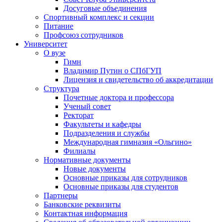
Досуговые объединения
Спортивный комплекс и секции
Питание
Профсоюз сотрудников
Университет
О вузе
Гимн
Владимир Путин о СПбГУП
Лицензия и свидетельство об аккредитации
Структура
Почетные доктора и профессора
Ученый совет
Ректорат
Факультеты и кафедры
Подразделения и службы
Международная гимназия «Ольгино»
Филиалы
Нормативные документы
Новые документы
Основные приказы для сотрудников
Основные приказы для студентов
Партнеры
Банковские реквизиты
Контактная информация