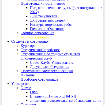
Подготовка к поступлению
Подготовительные курсы (для поступающих
2027)
Дни факультетов
Дни открытых дверей
Конкурс творческих работ
Гимназия «Ольгино»
Заочное образование
Блог абитуриента
Студенту и сотруднику
Кураторы
Студенческий профсоюз
Студенческий Совет Дома студентов
Студенческий клуб
Совет Клуба Университета
Досуговые объединения
Спортивный комплекс и секции
Питание
Профсоюз сотрудников
Университет
О вузе
Гимн
Владимир Путин о СПбГУП
Лицензия и свидетельство об аккредитации
Структура