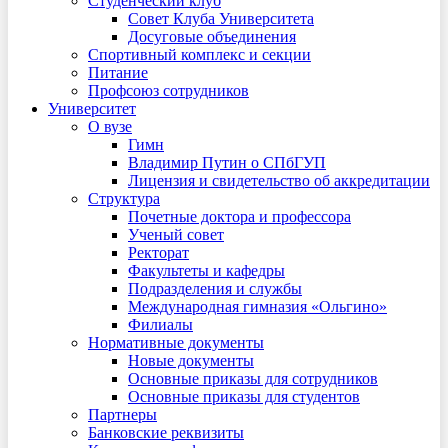
Студенческий клуб
Совет Клуба Университета
Досуговые объединения
Спортивный комплекс и секции
Питание
Профсоюз сотрудников
Университет
О вузе
Гимн
Владимир Путин о СПбГУП
Лицензия и свидетельство об аккредитации
Структура
Почетные доктора и профессора
Ученый совет
Ректорат
Факультеты и кафедры
Подразделения и службы
Международная гимназия «Ольгино»
Филиалы
Нормативные документы
Новые документы
Основные приказы для сотрудников
Основные приказы для студентов
Партнеры
Банковские реквизиты