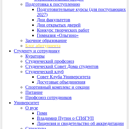
Подготовка к поступлению
Подготовительные курсы (для поступающих
2027)
Дни факультетов
Дни открытых дверей
Конкурс творческих работ
Гимназия «Ольгино»
Заочное образование
Блог абитуриента
Студенту и сотруднику
Кураторы
Студенческий профсоюз
Студенческий Совет Дома студентов
Студенческий клуб
Совет Клуба Университета
Досуговые объединения
Спортивный комплекс и секции
Питание
Профсоюз сотрудников
Университет
О вузе
Гимн
Владимир Путин о СПбГУП
Лицензия и свидетельство об аккредитации
Структура