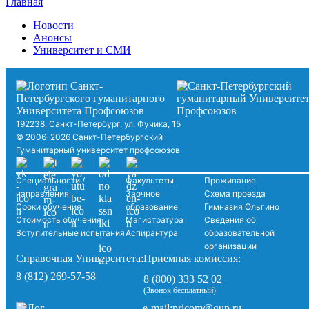
Главная
Новости
Анонсы
Университет и СМИ
192238, Санкт-Петербург, ул. Фучика, 15
© 2006–2026 Санкт-Петербургский
Гуманитарный университет профсоюзов
Специальности /
Факультеты
Проживание
направления
Заочное
Схема проезда
Сроки обучения
образование
Гимназия Ольгино
Стоимость обучения
Магистратура
Сведения об
Вступительные испытания
Аспирантура
образовательной
организации
Справочная Университета:
Приемная комиссия:
8 (812) 269-57-58
8 (800) 333 52 02
(Звонок бесплатный)
pricom@gup.ru
e-mail: