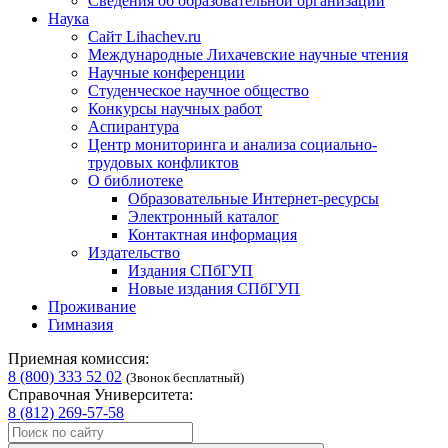
Сведения об образовательной организации
Наука
Сайт Lihachev.ru
Международные Лихачевские научные чтения
Научные конференции
Студенческое научное общество
Конкурсы научных работ
Аспирантура
Центр мониторинга и анализа социально-
трудовых конфликтов
О библиотеке
Образовательные Интернет-ресурсы
Электронный каталог
Контактная информация
Издательство
Издания СПбГУП
Новые издания СПбГУП
Проживание
Гимназия
Приемная комиссия:
8 (800) 333 52 02
(Звонок бесплатный)
Справочная Университета:
8 (812) 269-57-58