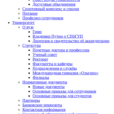
Досуговые объединения
Спортивный комплекс и секции
Питание
Профсоюз сотрудников
Университет
О вузе
Гимн
Владимир Путин о СПбГУП
Лицензия и свидетельство об аккредитации
Структура
Почетные доктора и профессора
Ученый совет
Ректорат
Факультеты и кафедры
Подразделения и службы
Международная гимназия «Ольгино»
Филиалы
Нормативные документы
Новые документы
Основные приказы для сотрудников
Основные приказы для студентов
Партнеры
Банковские реквизиты
Контактная информация