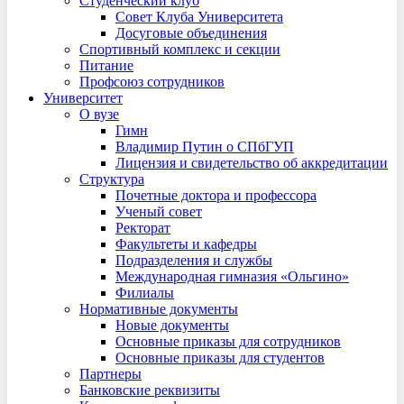
Студенческий клуб
Совет Клуба Университета
Досуговые объединения
Спортивный комплекс и секции
Питание
Профсоюз сотрудников
Университет
О вузе
Гимн
Владимир Путин о СПбГУП
Лицензия и свидетельство об аккредитации
Структура
Почетные доктора и профессора
Ученый совет
Ректорат
Факультеты и кафедры
Подразделения и службы
Международная гимназия «Ольгино»
Филиалы
Нормативные документы
Новые документы
Основные приказы для сотрудников
Основные приказы для студентов
Партнеры
Банковские реквизиты