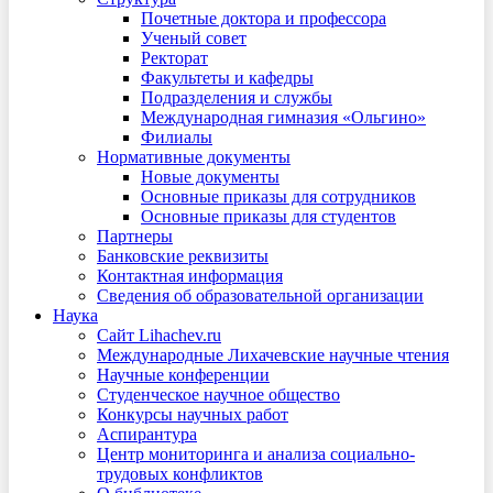
Почетные доктора и профессора
Ученый совет
Ректорат
Факультеты и кафедры
Подразделения и службы
Международная гимназия «Ольгино»
Филиалы
Нормативные документы
Новые документы
Основные приказы для сотрудников
Основные приказы для студентов
Партнеры
Банковские реквизиты
Контактная информация
Сведения об образовательной организации
Наука
Сайт Lihachev.ru
Международные Лихачевские научные чтения
Научные конференции
Студенческое научное общество
Конкурсы научных работ
Аспирантура
Центр мониторинга и анализа социально-
трудовых конфликтов