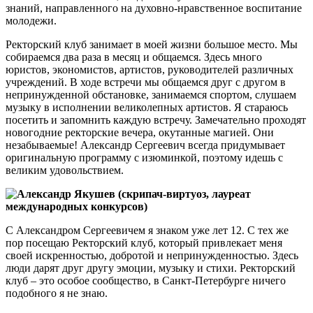
знаний, направленного на духовно-нравственное воспитание
молодежи.
Ректорский клуб занимает в моей жизни большое место. Мы
собираемся два раза в месяц и общаемся. Здесь много
юристов, экономистов, артистов, руководителей различных
учреждений. В ходе встречи мы общаемся друг с другом в
непринужденной обстановке, занимаемся спортом, слушаем
музыку в исполнении великолепных артистов. Я стараюсь
посетить и запомнить каждую встречу. Замечательно проходят
новогодние ректорские вечера, окутанные магией. Они
незабываемые! Александр Сергеевич всегда придумывает
оригинальную программу с изюминкой, поэтому идешь с
великим удовольствием.
Александр Якушев (скрипач-виртуоз, лауреат
международных конкурсов)
С Александром Сергеевичем я знаком уже лет 12. С тех же
пор посещаю Ректорский клуб, который привлекает меня
своей искренностью, добротой и непринужденностью. Здесь
люди дарят друг другу эмоции, музыку и стихи. Ректорский
клуб – это особое сообщество, в Санкт-Петербурге ничего
подобного я не знаю.