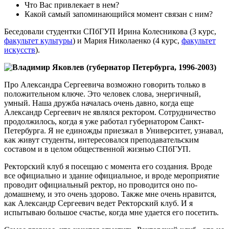
Что Вас привлекает в нем?
Какой самый запоминающийся момент связан с ним?
Беседовали студентки СПбГУП Ирина Колесникова (3 курс,
факультет культуры
) и Мария Николаенко (4 курс,
факультет
искусств
).
Владимир Яковлев (губернатор Петербурга, 1996-2003)
Про Александра Сергеевича возможно говорить только в
положительном ключе. Это человек слова, энергичный,
умный. Наша дружба началась очень давно, когда еще
Александр Сергеевич не являлся ректором. Сотрудничество
продолжилось, когда я уже работал губернатором Санкт-
Петербурга. Я не единожды приезжал в Университет, узнавал,
как живут студенты, интересовался преподавательским
составом и в целом общественной жизнью СПбГУП.
Ректорский клуб я посещаю с момента его создания. Вроде
все официально и здание официальное, и вроде мероприятие
проводит официальный ректор, но проводится оно по-
домашнему, и это очень здорово. Также мне очень нравится,
как Александр Сергеевич ведет Ректорский клуб. И я
испытываю большое счастье, когда мне удается его посетить.