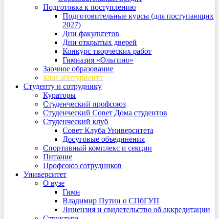
Подготовка к поступлению
Подготовительные курсы (для поступающих
2027)
Дни факультетов
Дни открытых дверей
Конкурс творческих работ
Гимназия «Ольгино»
Заочное образование
Блог абитуриента
Студенту и сотруднику
Кураторы
Студенческий профсоюз
Студенческий Совет Дома студентов
Студенческий клуб
Совет Клуба Университета
Досуговые объединения
Спортивный комплекс и секции
Питание
Профсоюз сотрудников
Университет
О вузе
Гимн
Владимир Путин о СПбГУП
Лицензия и свидетельство об аккредитации
Структура