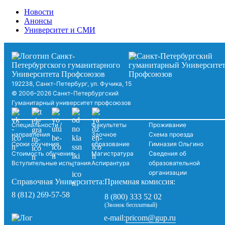
Новости
Анонсы
Университет и СМИ
192238, Санкт-Петербург, ул. Фучика, 15
© 2006–2026 Санкт-Петербургский
Гуманитарный университет профсоюзов
Специальности /
Факультеты
Проживание
направления
Заочное
Схема проезда
Сроки обучения
образование
Гимназия Ольгино
Стоимость обучения
Магистратура
Сведения об
Вступительные испытания
Аспирантура
образовательной
организации
Справочная Университета:
Приемная комиссия:
8 (812) 269-57-58
8 (800) 333 52 02
(Звонок бесплатный)
pricom@gup.ru
e-mail: