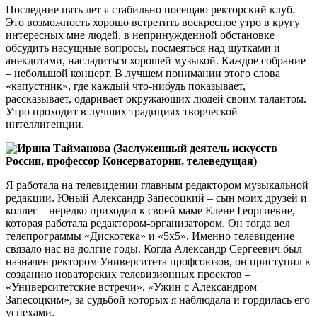
Последние пять лет я стабильно посещаю ректорский клуб.
Это возможность хорошо встретить воскресное утро в кругу
интересных мне людей, в непринужденной обстановке
обсудить насущные вопросы, посмеяться над шутками и
анекдотами, насладиться хорошей музыкой. Каждое собрание
– небольшой концерт. В лучшем понимании этого слова
«капустник», где каждый что-нибудь показывает,
рассказывает, одаривает окружающих людей своим талантом.
Утро проходит в лучших традициях творческой
интеллигенции.
Ирина Тайманова (Заслуженный деятель искусств
России, профессор Консерватории, телеведущая)
Я работала на телевидении главным редактором музыкальной
редакции. Юный Александр Запесоцкий – сын моих друзей и
коллег – нередко приходил к своей маме Елене Георгиевне,
которая работала редактором-организатором. Он тогда вел
телепрограммы «Дискотека» и «5x5». Именно телевидение
связало нас на долгие годы. Когда Александр Сергеевич был
назначен ректором Университета профсоюзов, он приступил к
созданию новаторских телевизионных проектов –
«Университетские встречи», «Ужин с Александром
Запесоцким», за судьбой которых я наблюдала и гордилась его
успехами.