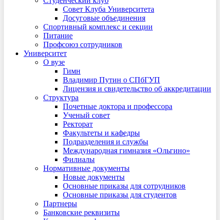
Студенческий клуб
Совет Клуба Университета
Досуговые объединения
Спортивный комплекс и секции
Питание
Профсоюз сотрудников
Университет
О вузе
Гимн
Владимир Путин о СПбГУП
Лицензия и свидетельство об аккредитации
Структура
Почетные доктора и профессора
Ученый совет
Ректорат
Факультеты и кафедры
Подразделения и службы
Международная гимназия «Ольгино»
Филиалы
Нормативные документы
Новые документы
Основные приказы для сотрудников
Основные приказы для студентов
Партнеры
Банковские реквизиты