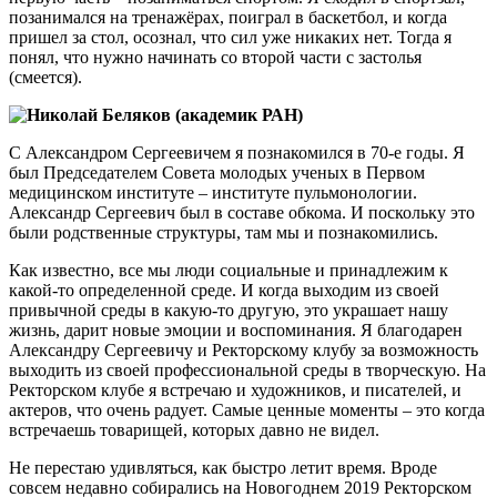
позанимался на тренажёрах, поиграл в баскетбол, и когда
пришел за стол, осознал, что сил уже никаких нет. Тогда я
понял, что нужно начинать со второй части с застолья
(смеется).
Николай Беляков (академик РАН)
С Александром Сергеевичем я познакомился в 70-е годы. Я
был Председателем Совета молодых ученых в Первом
медицинском институте – институте пульмонологии.
Александр Сергеевич был в составе обкома. И поскольку это
были родственные структуры, там мы и познакомились.
Как известно, все мы люди социальные и принадлежим к
какой-то определенной среде. И когда выходим из своей
привычной среды в какую-то другую, это украшает нашу
жизнь, дарит новые эмоции и воспоминания. Я благодарен
Александру Сергеевичу и Ректорскому клубу за возможность
выходить из своей профессиональной среды в творческую. На
Ректорском клубе я встречаю и художников, и писателей, и
актеров, что очень радует. Самые ценные моменты – это когда
встречаешь товарищей, которых давно не видел.
Не перестаю удивляться, как быстро летит время. Вроде
совсем недавно собирались на Новогоднем 2019 Ректорском