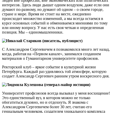
людей вне профессии, вне экономических или политических
интересов. Здесь люди дышат одним воздухом, даже если они
думают по-разному, но думают об одном – о своем городе,
стране и мире. Время не стоит на месте, ежедневно
происходит множество изменений, а мы всегда остаемся в
курсе основных событий и обмениваемся мнениями по тому
или иному вопросу. У нас есть своя четкая и определенная
позиция. Мы – единомышленники.
Николай Стариков (писатель, публицист)
С Александром Сергеевичем я познакомился много лет назад,
когда, работая на «Первом канале», занимался созданием
материалов о Гуманитарном университете профсоюзов.
Ректорский клуб – яркое событие в культурной жизни
Петербурга. Каждый раз удивляюсь той атмосфере, которую
создает Александр Сергеевич ранним утром воскресного дня.
Людмила Кулешова (генерал-майор юстиции)
Университет профсоюзов всегда вызывал у меня восхищение!
Это единственный вуз, в котором можно не только
обогатиться духовно, но и отдохнуть. Я знакома с
Александром Сергеевичем более 30 лет, считаю его
гениальным человеком, создателем уникального комплекса