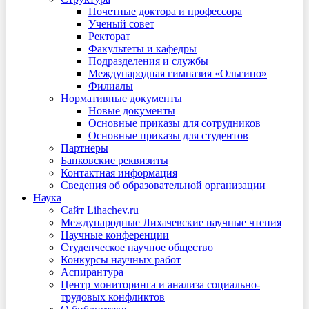
Почетные доктора и профессора
Ученый совет
Ректорат
Факультеты и кафедры
Подразделения и службы
Международная гимназия «Ольгино»
Филиалы
Нормативные документы
Новые документы
Основные приказы для сотрудников
Основные приказы для студентов
Партнеры
Банковские реквизиты
Контактная информация
Сведения об образовательной организации
Наука
Сайт Lihachev.ru
Международные Лихачевские научные чтения
Научные конференции
Студенческое научное общество
Конкурсы научных работ
Аспирантура
Центр мониторинга и анализа социально-
трудовых конфликтов