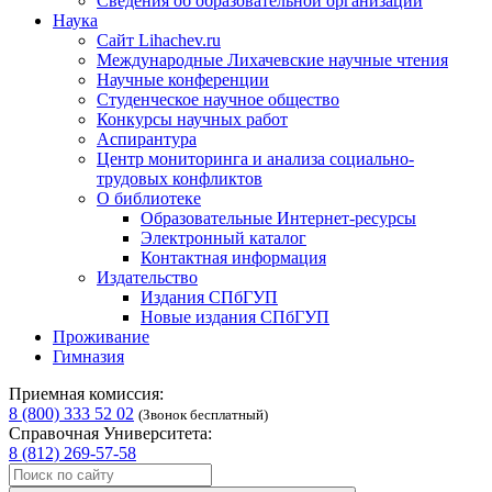
Сведения об образовательной организации
Наука
Сайт Lihachev.ru
Международные Лихачевские научные чтения
Научные конференции
Студенческое научное общество
Конкурсы научных работ
Аспирантура
Центр мониторинга и анализа социально-
трудовых конфликтов
О библиотеке
Образовательные Интернет-ресурсы
Электронный каталог
Контактная информация
Издательство
Издания СПбГУП
Новые издания СПбГУП
Проживание
Гимназия
Приемная комиссия:
8 (800) 333 52 02
(Звонок бесплатный)
Справочная Университета:
8 (812) 269-57-58