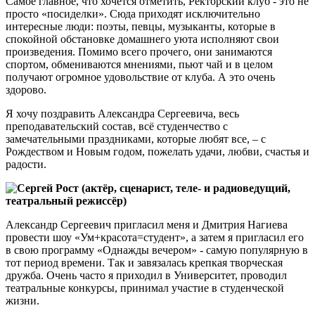
Самое главное, что хочется отметить, Ректорский клуб - это не
просто «посиделки». Сюда приходят исключительно
интересные люди: поэты, певцы, музыканты, которые в
спокойной обстановке домашнего уюта исполняют свои
произведения. Помимо всего прочего, они занимаются
спортом, обмениваются мнениями, пьют чай и в целом
получают огромное удовольствие от клуба. А это очень
здорово.
Я хочу поздравить Александра Сергеевича, весь
преподавательский состав, всё студенчество с
замечательными праздниками, которые любят все, – с
Рождеством и Новым годом, пожелать удачи, любви, счастья и
радости.
Сергей Рост (актёр, сценарист, теле- и радиоведущий,
театральный режиссёр)
Александр Сергеевич пригласил меня и Дмитрия Нагиева
провести шоу «Ум+красота=студент», а затем я пригласил его
в свою программу «Однажды вечером» - самую популярную в
тот период времени. Так и завязалась крепкая творческая
дружба. Очень часто я приходил в Университет, проводил
театральные конкурсы, принимал участие в студенческой
жизни.