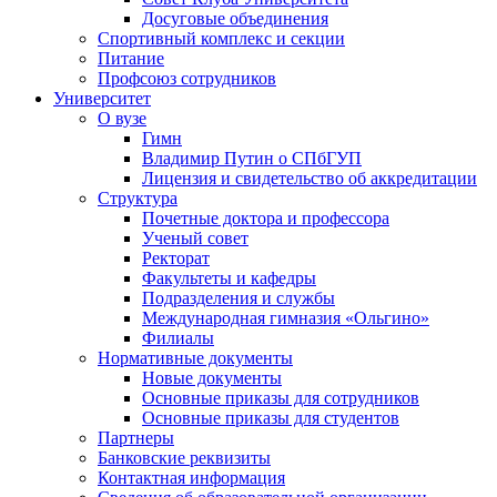
Досуговые объединения
Спортивный комплекс и секции
Питание
Профсоюз сотрудников
Университет
О вузе
Гимн
Владимир Путин о СПбГУП
Лицензия и свидетельство об аккредитации
Структура
Почетные доктора и профессора
Ученый совет
Ректорат
Факультеты и кафедры
Подразделения и службы
Международная гимназия «Ольгино»
Филиалы
Нормативные документы
Новые документы
Основные приказы для сотрудников
Основные приказы для студентов
Партнеры
Банковские реквизиты
Контактная информация