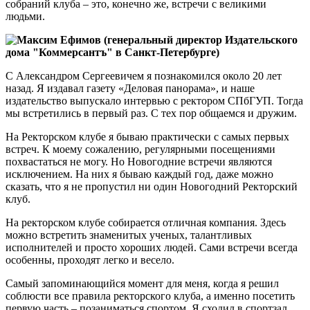
собраний клуба – это, конечно же, встречи с великими
людьми.
Максим Ефимов (генеральный директор Издательского
дома "Коммерсантъ" в Санкт-Петербурге)
С Александром Сергеевичем я познакомился около 20 лет
назад. Я издавал газету «Деловая панорама», и наше
издательство выпускало интервью с ректором СПбГУП. Тогда
мы встретились в первый раз. С тех пор общаемся и дружим.
На Ректорском клубе я бываю практически с самых первых
встреч. К моему сожалению, регулярными посещениями
похвастаться не могу. Но Новогодние встречи являются
исключением. На них я бываю каждый год, даже можно
сказать, что я не пропустил ни один Новогодний Ректорский
клуб.
На ректорском клубе собирается отличная компания. Здесь
можно встретить знаменитых ученых, талантливых
исполнителей и просто хороших людей. Сами встречи всегда
особенны, проходят легко и весело.
Самый запоминающийся момент для меня, когда я решил
соблюсти все правила ректорского клуба, а именно посетить
первую часть – позаниматься спортом. Я сходил в спортзал,