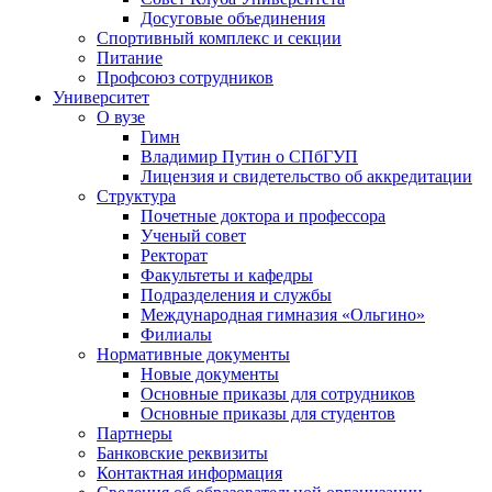
Досуговые объединения
Спортивный комплекс и секции
Питание
Профсоюз сотрудников
Университет
О вузе
Гимн
Владимир Путин о СПбГУП
Лицензия и свидетельство об аккредитации
Структура
Почетные доктора и профессора
Ученый совет
Ректорат
Факультеты и кафедры
Подразделения и службы
Международная гимназия «Ольгино»
Филиалы
Нормативные документы
Новые документы
Основные приказы для сотрудников
Основные приказы для студентов
Партнеры
Банковские реквизиты
Контактная информация