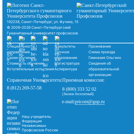
192238, Санкт-Петербург, ул. Фучика, 15
© 2006–2026 Санкт-Петербургский
Гуманитарный университет профсоюзов
Специальности /
Факультеты
Проживание
направления
Заочное
Схема проезда
Сроки обучения
образование
Гимназия Ольгино
Стоимость обучения
Магистратура
Сведения об
Вступительные испытания
Аспирантура
образовательной
организации
Справочная Университета:
Приемная комиссия:
8 (812) 269-57-58
8 (800) 333 52 02
(Звонок бесплатный)
pricom@gup.ru
e-mail:
Наш учредитель:
Федерация
Независимых
Профсоюзов России