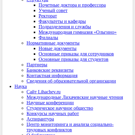
Почетные доктора и профессора
Ученый совет
Ректорат
Факультеты и кафедры
Подразделения и службы
Международная гимназия «Ольгино»
Филиалы
Нормативные документы
Новые документы
Основные приказы для сотрудников
Основные приказы для студентов
Партнеры
Банковские реквизиты
Контактная информация
Сведения об образовательной организации
Наука
Сайт Lihachev.ru
Международные Лихачевские научные чтения
Научные конференции
Студенческое научное общество
Конкурсы научных работ
Аспирантура
Центр мониторинга и анализа социально-
трудовых конфликтов