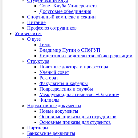
Студенческий клуб
Совет Клуба Университета
Досуговые объединения
Спортивный комплекс и секции
Питание
Профсоюз сотрудников
Университет
О вузе
Гимн
Владимир Путин о СПбГУП
Лицензия и свидетельство об аккредитации
Структура
Почетные доктора и профессора
Ученый совет
Ректорат
Факультеты и кафедры
Подразделения и службы
Международная гимназия «Ольгино»
Филиалы
Нормативные документы
Новые документы
Основные приказы для сотрудников
Основные приказы для студентов
Партнеры
Банковские реквизиты