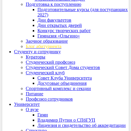
Подготовка к поступлению
Подготовительные курсы (для поступающих
2027)
Дни факультетов
Дни открытых дверей
Конкурс творческих работ
Гимназия «Ольгино»
Заочное образование
Блог абитуриента
Студенту и сотруднику
Кураторы
Студенческий профсоюз
Студенческий Совет Дома студентов
Студенческий клуб
Совет Клуба Университета
Досуговые объединения
Спортивный комплекс и секции
Питание
Профсоюз сотрудников
Университет
О вузе
Гимн
Владимир Путин о СПбГУП
Лицензия и свидетельство об аккредитации
Структура