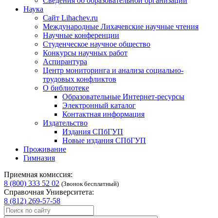
Сведения об образовательной организации
Наука
Сайт Lihachev.ru
Международные Лихачевские научные чтения
Научные конференции
Студенческое научное общество
Конкурсы научных работ
Аспирантура
Центр мониторинга и анализа социально-
трудовых конфликтов
О библиотеке
Образовательные Интернет-ресурсы
Электронный каталог
Контактная информация
Издательство
Издания СПбГУП
Новые издания СПбГУП
Проживание
Гимназия
Приемная комиссия:
8 (800) 333 52 02
(Звонок бесплатный)
Справочная Университета:
8 (812) 269-57-58