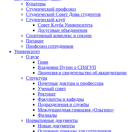
Кураторы
Студенческий профсоюз
Студенческий Совет Дома студентов
Студенческий клуб
Совет Клуба Университета
Досуговые объединения
Спортивный комплекс и секции
Питание
Профсоюз сотрудников
Университет
О вузе
Гимн
Владимир Путин о СПбГУП
Лицензия и свидетельство об аккредитации
Структура
Почетные доктора и профессора
Ученый совет
Ректорат
Факультеты и кафедры
Подразделения и службы
Международная гимназия «Ольгино»
Филиалы
Нормативные документы
Новые документы
Основные приказы для сотрудников