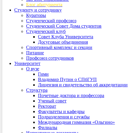
Блог абитуриента
Студенту и сотруднику
Кураторы
Студенческий профсоюз
Студенческий Совет Дома студентов
Студенческий клуб
Совет Клуба Университета
Досуговые объединения
Спортивный комплекс и секции
Питание
Профсоюз сотрудников
Университет
О вузе
Гимн
Владимир Путин о СПбГУП
Лицензия и свидетельство об аккредитации
Структура
Почетные доктора и профессора
Ученый совет
Ректорат
Факультеты и кафедры
Подразделения и службы
Международная гимназия «Ольгино»
Филиалы
Нормативные документы