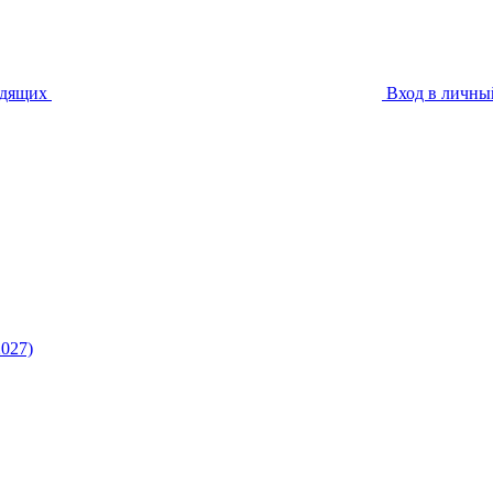
идящих
Вход в личны
027)