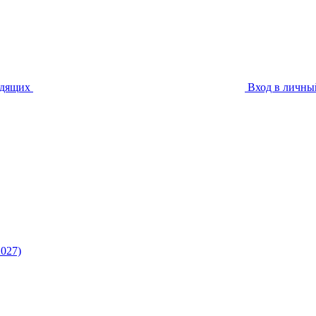
идящих
Вход в личны
027)