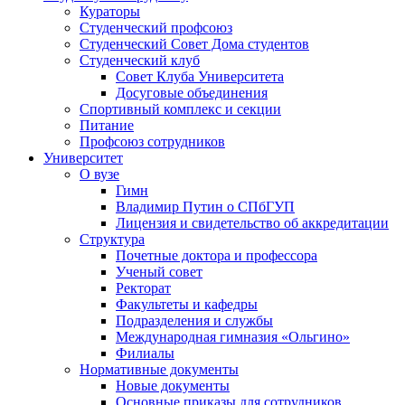
Кураторы
Студенческий профсоюз
Студенческий Совет Дома студентов
Студенческий клуб
Совет Клуба Университета
Досуговые объединения
Спортивный комплекс и секции
Питание
Профсоюз сотрудников
Университет
О вузе
Гимн
Владимир Путин о СПбГУП
Лицензия и свидетельство об аккредитации
Структура
Почетные доктора и профессора
Ученый совет
Ректорат
Факультеты и кафедры
Подразделения и службы
Международная гимназия «Ольгино»
Филиалы
Нормативные документы
Новые документы
Основные приказы для сотрудников