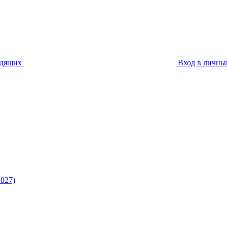
идящих
Вход в личны
027)