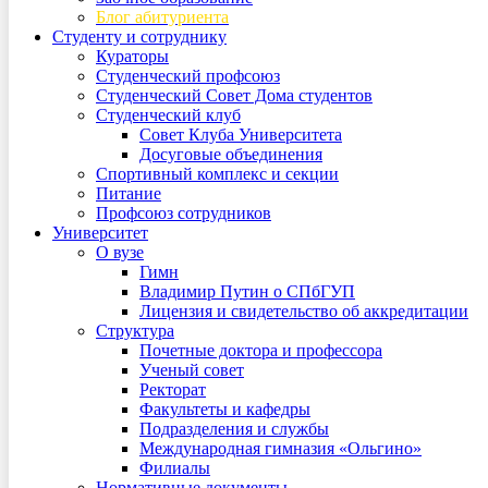
Блог абитуриента
Студенту и сотруднику
Кураторы
Студенческий профсоюз
Студенческий Совет Дома студентов
Студенческий клуб
Совет Клуба Университета
Досуговые объединения
Спортивный комплекс и секции
Питание
Профсоюз сотрудников
Университет
О вузе
Гимн
Владимир Путин о СПбГУП
Лицензия и свидетельство об аккредитации
Структура
Почетные доктора и профессора
Ученый совет
Ректорат
Факультеты и кафедры
Подразделения и службы
Международная гимназия «Ольгино»
Филиалы
Нормативные документы