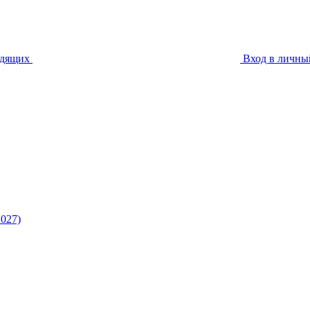
идящих
Вход в личны
027)