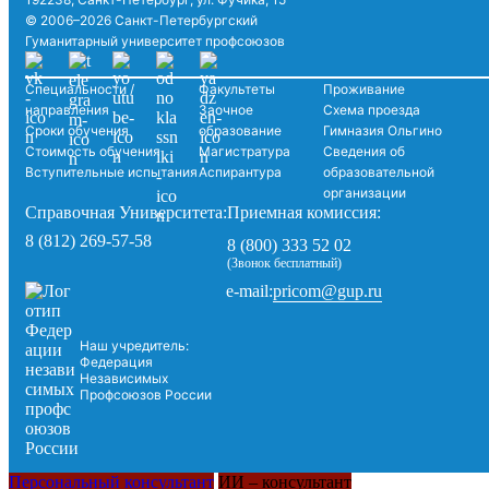
© 2006–2026 Санкт-Петербургский
Гуманитарный университет профсоюзов
Специальности /
Факультеты
Проживание
направления
Заочное
Схема проезда
Сроки обучения
образование
Гимназия Ольгино
Стоимость обучения
Магистратура
Сведения об
Вступительные испытания
Аспирантура
образовательной
организации
Справочная Университета:
Приемная комиссия:
8 (812) 269-57-58
8 (800) 333 52 02
(Звонок бесплатный)
pricom@gup.ru
e-mail:
Наш учредитель:
Федерация
Независимых
Профсоюзов России
Персональный консультант
ИИ – консультант