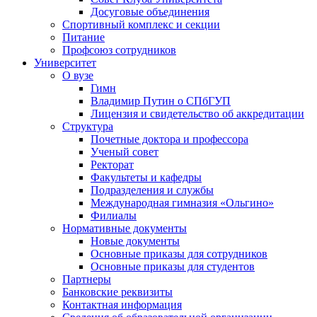
Досуговые объединения
Спортивный комплекс и секции
Питание
Профсоюз сотрудников
Университет
О вузе
Гимн
Владимир Путин о СПбГУП
Лицензия и свидетельство об аккредитации
Структура
Почетные доктора и профессора
Ученый совет
Ректорат
Факультеты и кафедры
Подразделения и службы
Международная гимназия «Ольгино»
Филиалы
Нормативные документы
Новые документы
Основные приказы для сотрудников
Основные приказы для студентов
Партнеры
Банковские реквизиты
Контактная информация