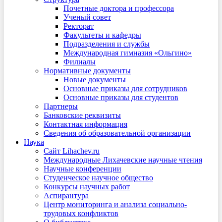
Почетные доктора и профессора
Ученый совет
Ректорат
Факультеты и кафедры
Подразделения и службы
Международная гимназия «Ольгино»
Филиалы
Нормативные документы
Новые документы
Основные приказы для сотрудников
Основные приказы для студентов
Партнеры
Банковские реквизиты
Контактная информация
Сведения об образовательной организации
Наука
Сайт Lihachev.ru
Международные Лихачевские научные чтения
Научные конференции
Студенческое научное общество
Конкурсы научных работ
Аспирантура
Центр мониторинга и анализа социально-
трудовых конфликтов