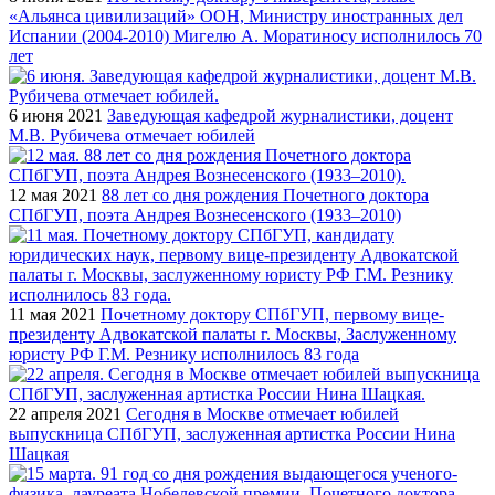
«Альянса цивилизаций» ООН, Министру иностранных дел
Испании (2004-2010) Мигелю А. Моратиносу исполнилось 70
лет
6 июня 2021
Заведующая кафедрой журналистики, доцент
М.В. Рубичева отмечает юбилей
12 мая 2021
88 лет со дня рождения Почетного доктора
СПбГУП, поэта Андрея Вознесенского (1933–2010)
11 мая 2021
Почетному доктору СПбГУП, первому вице-
президенту Адвокатской палаты г. Москвы, Заслуженному
юристу РФ Г.М. Резнику исполнилось 83 года
22 апреля 2021
Сегодня в Москве отмечает юбилей
выпускница СПбГУП, заслуженная артистка России Нина
Шацкая