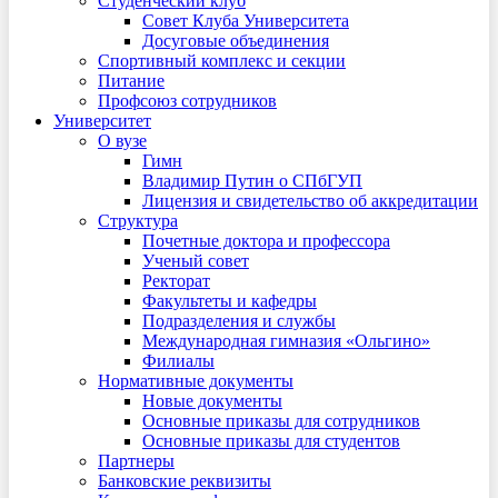
Студенческий клуб
Совет Клуба Университета
Досуговые объединения
Спортивный комплекс и секции
Питание
Профсоюз сотрудников
Университет
О вузе
Гимн
Владимир Путин о СПбГУП
Лицензия и свидетельство об аккредитации
Структура
Почетные доктора и профессора
Ученый совет
Ректорат
Факультеты и кафедры
Подразделения и службы
Международная гимназия «Ольгино»
Филиалы
Нормативные документы
Новые документы
Основные приказы для сотрудников
Основные приказы для студентов
Партнеры
Банковские реквизиты