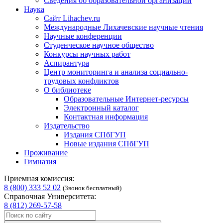
Сведения об образовательной организации
Наука
Сайт Lihachev.ru
Международные Лихачевские научные чтения
Научные конференции
Студенческое научное общество
Конкурсы научных работ
Аспирантура
Центр мониторинга и анализа социально-
трудовых конфликтов
О библиотеке
Образовательные Интернет-ресурсы
Электронный каталог
Контактная информация
Издательство
Издания СПбГУП
Новые издания СПбГУП
Проживание
Гимназия
Приемная комиссия:
8 (800) 333 52 02
(Звонок бесплатный)
Справочная Университета:
8 (812) 269-57-58