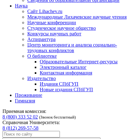
Сведения об образовательной организации
Наука
Сайт Lihachev.ru
Международные Лихачевские научные чтения
Научные конференции
Студенческое научное общество
Конкурсы научных работ
Аспирантура
Центр мониторинга и анализа социально-
трудовых конфликтов
О библиотеке
Образовательные Интернет-ресурсы
Электронный каталог
Контактная информация
Издательство
Издания СПбГУП
Новые издания СПбГУП
Проживание
Гимназия
Приемная комиссия:
8 (800) 333 52 02
(Звонок бесплатный)
Справочная Университета:
8 (812) 269-57-58