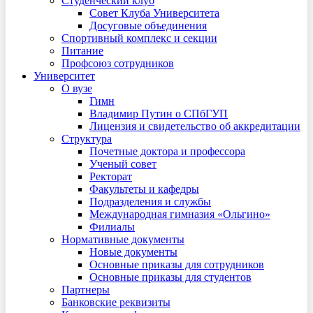
Студенческий клуб
Совет Клуба Университета
Досуговые объединения
Спортивный комплекс и секции
Питание
Профсоюз сотрудников
Университет
О вузе
Гимн
Владимир Путин о СПбГУП
Лицензия и свидетельство об аккредитации
Структура
Почетные доктора и профессора
Ученый совет
Ректорат
Факультеты и кафедры
Подразделения и службы
Международная гимназия «Ольгино»
Филиалы
Нормативные документы
Новые документы
Основные приказы для сотрудников
Основные приказы для студентов
Партнеры
Банковские реквизиты