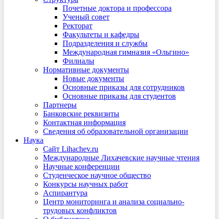
Почетные доктора и профессора
Ученый совет
Ректорат
Факультеты и кафедры
Подразделения и службы
Международная гимназия «Ольгино»
Филиалы
Нормативные документы
Новые документы
Основные приказы для сотрудников
Основные приказы для студентов
Партнеры
Банковские реквизиты
Контактная информация
Сведения об образовательной организации
Наука
Сайт Lihachev.ru
Международные Лихачевские научные чтения
Научные конференции
Студенческое научное общество
Конкурсы научных работ
Аспирантура
Центр мониторинга и анализа социально-
трудовых конфликтов