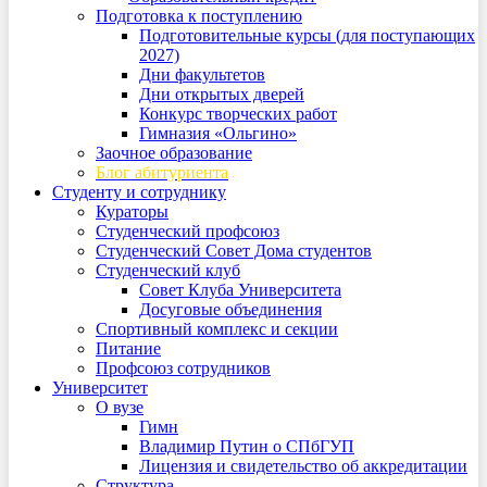
Подготовка к поступлению
Подготовительные курсы (для поступающих
2027)
Дни факультетов
Дни открытых дверей
Конкурс творческих работ
Гимназия «Ольгино»
Заочное образование
Блог абитуриента
Студенту и сотруднику
Кураторы
Студенческий профсоюз
Студенческий Совет Дома студентов
Студенческий клуб
Совет Клуба Университета
Досуговые объединения
Спортивный комплекс и секции
Питание
Профсоюз сотрудников
Университет
О вузе
Гимн
Владимир Путин о СПбГУП
Лицензия и свидетельство об аккредитации
Структура