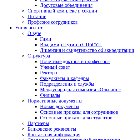
Досуговые объединения
Спортивный комплекс и секции
Питание
Профсоюз сотрудников
Университет
О вузе
Гимн
Владимир Путин о СПбГУП
Лицензия и свидетельство об аккредитации
Структура
Почетные доктора и профессора
Ученый совет
Ректорат
Факультеты и кафедры
Подразделения и службы
Международная гимназия «Ольгино»
Филиалы
Нормативные документы
Новые документы
Основные приказы для сотрудников
Основные приказы для студентов
Партнеры
Банковские реквизиты
Контактная информация