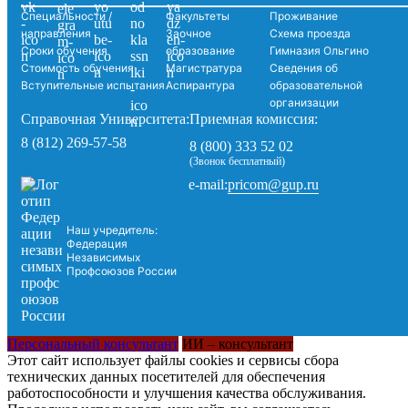
Специальности /
Факультеты
Проживание
направления
Заочное
Схема проезда
Сроки обучения
образование
Гимназия Ольгино
Стоимость обучения
Магистратура
Сведения об
Вступительные испытания
Аспирантура
образовательной
организации
Справочная Университета:
Приемная комиссия:
8 (812) 269-57-58
8 (800) 333 52 02
(Звонок бесплатный)
pricom@gup.ru
e-mail:
Наш учредитель:
Федерация
Независимых
Профсоюзов России
Персональный консультант
ИИ – консультант
Этот сайт использует файлы cookies и сервисы сбора
технических данных посетителей для обеспечения
работоспособности и улучшения качества обслуживания.