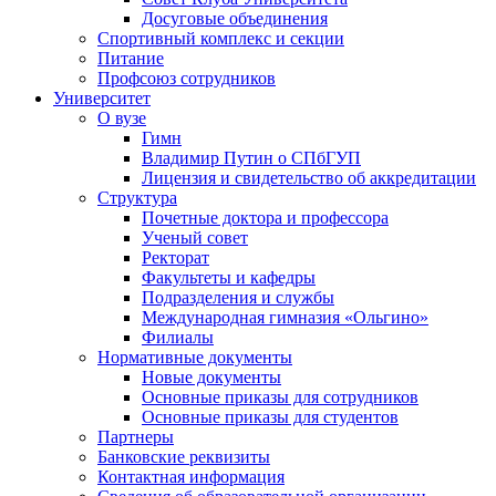
Досуговые объединения
Спортивный комплекс и секции
Питание
Профсоюз сотрудников
Университет
О вузе
Гимн
Владимир Путин о СПбГУП
Лицензия и свидетельство об аккредитации
Структура
Почетные доктора и профессора
Ученый совет
Ректорат
Факультеты и кафедры
Подразделения и службы
Международная гимназия «Ольгино»
Филиалы
Нормативные документы
Новые документы
Основные приказы для сотрудников
Основные приказы для студентов
Партнеры
Банковские реквизиты
Контактная информация