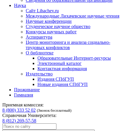
Сведения об образовательной организации
Наука
Сайт Lihachev.ru
Международные Лихачевские научные чтения
Научные конференции
Студенческое научное общество
Конкурсы научных работ
Аспирантура
Центр мониторинга и анализа социально-
трудовых конфликтов
О библиотеке
Образовательные Интернет-ресурсы
Электронный каталог
Контактная информация
Издательство
Издания СПбГУП
Новые издания СПбГУП
Проживание
Гимназия
Приемная комиссия:
8 (800) 333 52 02
(Звонок бесплатный)
Справочная Университета:
8 (812) 269-57-58