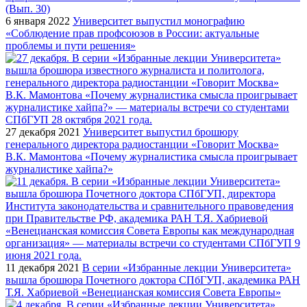
6 января 2022
Университет выпустил монографию
«Соблюдение прав профсоюзов в России: актуальные
проблемы и пути решения»
27 декабря 2021
Университет выпустил брошюру
генерального директора радиостанции «Говорит Москва»
В.К. Мамонтова «Почему журналистика смысла проигрывает
журналистике хайпа?»
11 декабря 2021
В серии «Избранные лекции Университета»
вышла брошюра Почетного доктора СПбГУП, академика РАН
Т.Я. Хабриевой «Венецианская комиссия Совета Европы»