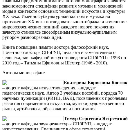
Главным предметом внимания авторов монографии являются
закономерности специфики развития музыки и молодежной
моды в контексте основных тенденций искусства и культуры
XX века. Именно субкультурный костюм и музыка на
протяжении XX века последовательно отображали изменение
мировоззренческих позиций каждого нового поколения,
зачастую становясь своеобразным визуально-аудиальным
рупором разнообразных идей.
Книга посвящена памяти доктора философский наук,
Почетного доктора СПбГУП, педагога и замечательного
человека, зав. кафедрой искусствоведения СПбГУП с 1998 по
2010 год – Татьяны Ефимовны Шехтер (1946 - 2010).
Авторы монографии:
Екатерина Борисовна Костюк
– доцент кафедры искусствоведения, кандидат
педагогических наук. Автор 3 учебных пособий, порядка 70
научных публикаций (РИНЦ, ВАК), посвященных проблемам
развития современного искусства, музыки, художественного
рынка, арт-бизнеса, образования и воспитания.
Тимур Сергеевич Ястремский
– доцент кафедры звукорежиссуры СПбГУП, кандидат
искусствоведения. Специалист в сфере технологий