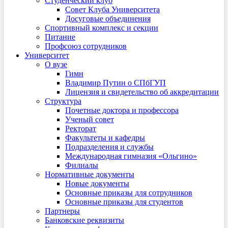
Студенческий клуб
Совет Клуба Университета
Досуговые объединения
Спортивный комплекс и секции
Питание
Профсоюз сотрудников
Университет
О вузе
Гимн
Владимир Путин о СПбГУП
Лицензия и свидетельство об аккредитации
Структура
Почетные доктора и профессора
Ученый совет
Ректорат
Факультеты и кафедры
Подразделения и службы
Международная гимназия «Ольгино»
Филиалы
Нормативные документы
Новые документы
Основные приказы для сотрудников
Основные приказы для студентов
Партнеры
Банковские реквизиты