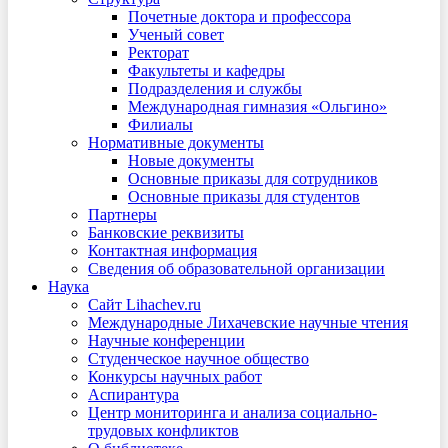
Почетные доктора и профессора
Ученый совет
Ректорат
Факультеты и кафедры
Подразделения и службы
Международная гимназия «Ольгино»
Филиалы
Нормативные документы
Новые документы
Основные приказы для сотрудников
Основные приказы для студентов
Партнеры
Банковские реквизиты
Контактная информация
Сведения об образовательной организации
Наука
Сайт Lihachev.ru
Международные Лихачевские научные чтения
Научные конференции
Студенческое научное общество
Конкурсы научных работ
Аспирантура
Центр мониторинга и анализа социально-
трудовых конфликтов