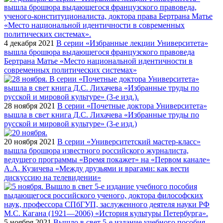
4 декабря 2021
В серии «Избранные лекции Университета»
вышла брошюра выдающегося французского правоведа
Бертрана Матье «Место национальной идентичности в
современных политических системах»
28 ноября 2021
В серии «Почетные доктора Университета»
вышла в свет книга Д.С. Лихачева «Избранные труды по
русской и мировой культуре» (3-е изд.)
20 ноября 2021
В серии «Университетский мастер-класс»
вышла брошюра известного российского журналиста,
ведущего программы «Время покажет» на «Первом канале»
А.А. Кузичева «Между друзьями и врагами: как вести
дискуссию на телевидении»
5 ноября 2021
Вышло в свет 5-е издание учебного пособия