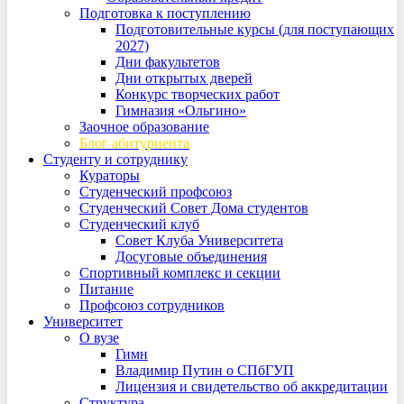
Подготовка к поступлению
Подготовительные курсы (для поступающих
2027)
Дни факультетов
Дни открытых дверей
Конкурс творческих работ
Гимназия «Ольгино»
Заочное образование
Блог абитуриента
Студенту и сотруднику
Кураторы
Студенческий профсоюз
Студенческий Совет Дома студентов
Студенческий клуб
Совет Клуба Университета
Досуговые объединения
Спортивный комплекс и секции
Питание
Профсоюз сотрудников
Университет
О вузе
Гимн
Владимир Путин о СПбГУП
Лицензия и свидетельство об аккредитации
Структура