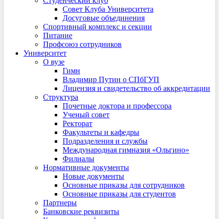
Студенческий клуб
Совет Клуба Университета
Досуговые объединения
Спортивный комплекс и секции
Питание
Профсоюз сотрудников
Университет
О вузе
Гимн
Владимир Путин о СПбГУП
Лицензия и свидетельство об аккредитации
Структура
Почетные доктора и профессора
Ученый совет
Ректорат
Факультеты и кафедры
Подразделения и службы
Международная гимназия «Ольгино»
Филиалы
Нормативные документы
Новые документы
Основные приказы для сотрудников
Основные приказы для студентов
Партнеры
Банковские реквизиты