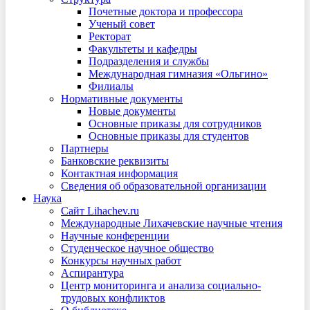
Почетные доктора и профессора
Ученый совет
Ректорат
Факультеты и кафедры
Подразделения и службы
Международная гимназия «Ольгино»
Филиалы
Нормативные документы
Новые документы
Основные приказы для сотрудников
Основные приказы для студентов
Партнеры
Банковские реквизиты
Контактная информация
Сведения об образовательной организации
Наука
Сайт Lihachev.ru
Международные Лихачевские научные чтения
Научные конференции
Студенческое научное общество
Конкурсы научных работ
Аспирантура
Центр мониторинга и анализа социально-
трудовых конфликтов