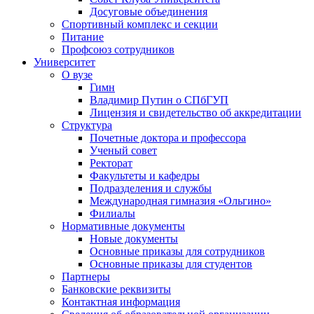
Досуговые объединения
Спортивный комплекс и секции
Питание
Профсоюз сотрудников
Университет
О вузе
Гимн
Владимир Путин о СПбГУП
Лицензия и свидетельство об аккредитации
Структура
Почетные доктора и профессора
Ученый совет
Ректорат
Факультеты и кафедры
Подразделения и службы
Международная гимназия «Ольгино»
Филиалы
Нормативные документы
Новые документы
Основные приказы для сотрудников
Основные приказы для студентов
Партнеры
Банковские реквизиты
Контактная информация