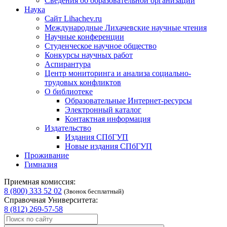
Сведения об образовательной организации
Наука
Сайт Lihachev.ru
Международные Лихачевские научные чтения
Научные конференции
Студенческое научное общество
Конкурсы научных работ
Аспирантура
Центр мониторинга и анализа социально-
трудовых конфликтов
О библиотеке
Образовательные Интернет-ресурсы
Электронный каталог
Контактная информация
Издательство
Издания СПбГУП
Новые издания СПбГУП
Проживание
Гимназия
Приемная комиссия:
8 (800) 333 52 02
(Звонок бесплатный)
Справочная Университета:
8 (812) 269-57-58