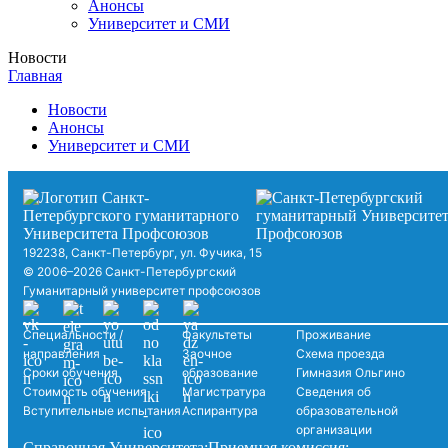
Анонсы
Университет и СМИ
Новости
Главная
Новости
Анонсы
Университет и СМИ
192238, Санкт-Петербург, ул. Фучика, 15
© 2006–2026 Санкт-Петербургский
Гуманитарный университет профсоюзов
Специальности /
Факультеты
Проживание
направления
Заочное
Схема проезда
Сроки обучения
образование
Гимназия Ольгино
Стоимость обучения
Магистратура
Сведения об
Вступительные испытания
Аспирантура
образовательной
организации
Справочная Университета:
Приемная комиссия: