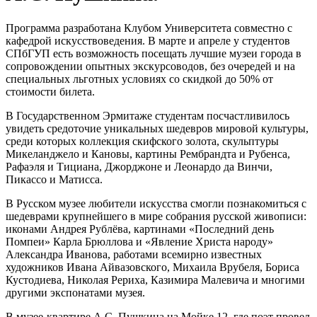
Программа разработана Клубом Университета совместно с
кафедрой искусствоведения. В марте и апреле у студентов
СПбГУП есть возможность посещать лучшие музеи города в
сопровождении опытных экскурсоводов, без очередей и на
специальных льготных условиях со скидкой до 50% от
стоимости билета.
В Государственном Эрмитаже студентам посчастливилось
увидеть средоточие уникальных шедевров мировой культуры,
среди которых коллекция скифского золота, скульптуры
Микеланджело и Кановы, картины Рембрандта и Рубенса,
Рафаэля и Тициана, Джорджоне и Леонардо да Винчи,
Пикассо и Матисса.
В Русском музее любители искусства смогли познакомиться с
шедеврами крупнейшего в мире собрания русской живописи:
иконами Андрея Рублёва, картинами «Последний день
Помпеи» Карла Брюллова и «Явление Христа народу»
Александра Иванова, работами всемирно известных
художников Ивана Айвазовского, Михаила Врубеля, Бориса
Кустодиева, Николая Рериха, Казимира Малевича и многими
другими экспонатами музея.
В музее-квартире А.С. Пушкина на Мойке 12, где поэт провел