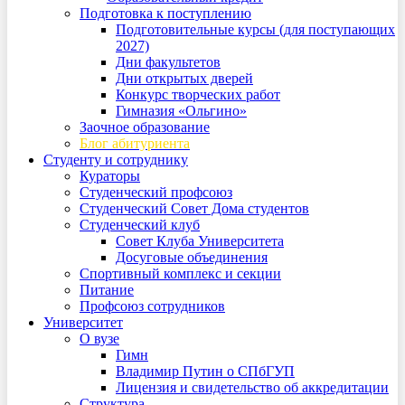
Подготовка к поступлению
Подготовительные курсы (для поступающих
2027)
Дни факультетов
Дни открытых дверей
Конкурс творческих работ
Гимназия «Ольгино»
Заочное образование
Блог абитуриента
Студенту и сотруднику
Кураторы
Студенческий профсоюз
Студенческий Совет Дома студентов
Студенческий клуб
Совет Клуба Университета
Досуговые объединения
Спортивный комплекс и секции
Питание
Профсоюз сотрудников
Университет
О вузе
Гимн
Владимир Путин о СПбГУП
Лицензия и свидетельство об аккредитации
Структура