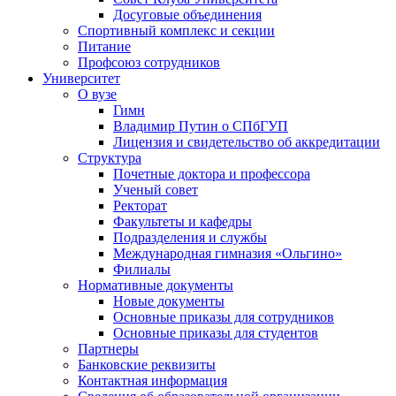
Досуговые объединения
Спортивный комплекс и секции
Питание
Профсоюз сотрудников
Университет
О вузе
Гимн
Владимир Путин о СПбГУП
Лицензия и свидетельство об аккредитации
Структура
Почетные доктора и профессора
Ученый совет
Ректорат
Факультеты и кафедры
Подразделения и службы
Международная гимназия «Ольгино»
Филиалы
Нормативные документы
Новые документы
Основные приказы для сотрудников
Основные приказы для студентов
Партнеры
Банковские реквизиты
Контактная информация