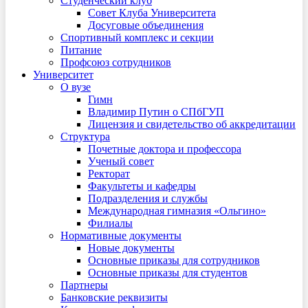
Студенческий клуб
Совет Клуба Университета
Досуговые объединения
Спортивный комплекс и секции
Питание
Профсоюз сотрудников
Университет
О вузе
Гимн
Владимир Путин о СПбГУП
Лицензия и свидетельство об аккредитации
Структура
Почетные доктора и профессора
Ученый совет
Ректорат
Факультеты и кафедры
Подразделения и службы
Международная гимназия «Ольгино»
Филиалы
Нормативные документы
Новые документы
Основные приказы для сотрудников
Основные приказы для студентов
Партнеры
Банковские реквизиты