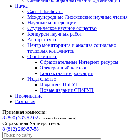
Сведения об образовательной организации
Наука
Сайт Lihachev.ru
Международные Лихачевские научные чтения
Научные конференции
Студенческое научное общество
Конкурсы научных работ
Аспирантура
Центр мониторинга и анализа социально-
трудовых конфликтов
О библиотеке
Образовательные Интернет-ресурсы
Электронный каталог
Контактная информация
Издательство
Издания СПбГУП
Новые издания СПбГУП
Проживание
Гимназия
Приемная комиссия:
8 (800) 333 52 02
(Звонок бесплатный)
Справочная Университета:
8 (812) 269-57-58