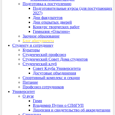
Подготовка к поступлению
Подготовительные курсы (для поступающих
2027)
Дни факультетов
Дни открытых дверей
Конкурс творческих работ
Гимназия «Ольгино»
Заочное образование
Блог абитуриента
Студенту и сотруднику
Кураторы
Студенческий профсоюз
Студенческий Совет Дома студентов
Студенческий клуб
Совет Клуба Университета
Досуговые объединения
Спортивный комплекс и секции
Питание
Профсоюз сотрудников
Университет
О вузе
Гимн
Владимир Путин о СПбГУП
Лицензия и свидетельство об аккредитации
Структура