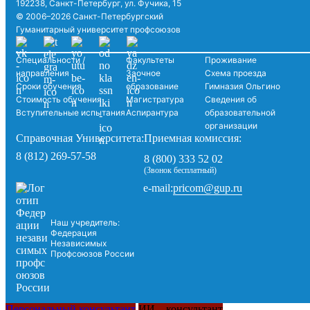
192238, Санкт-Петербург, ул. Фучика, 15
© 2006–2026 Санкт-Петербургский
Гуманитарный университет профсоюзов
Специальности /
Факультеты
Проживание
направления
Заочное
Схема проезда
Сроки обучения
образование
Гимназия Ольгино
Стоимость обучения
Магистратура
Сведения об
Вступительные испытания
Аспирантура
образовательной
организации
Справочная Университета:
Приемная комиссия:
8 (812) 269-57-58
8 (800) 333 52 02
(Звонок бесплатный)
pricom@gup.ru
e-mail:
Наш учредитель:
Федерация
Независимых
Профсоюзов России
Персональный консультант
ИИ – консультант