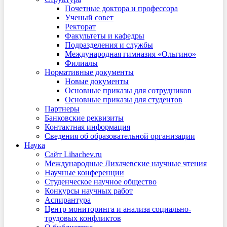
Почетные доктора и профессора
Ученый совет
Ректорат
Факультеты и кафедры
Подразделения и службы
Международная гимназия «Ольгино»
Филиалы
Нормативные документы
Новые документы
Основные приказы для сотрудников
Основные приказы для студентов
Партнеры
Банковские реквизиты
Контактная информация
Сведения об образовательной организации
Наука
Сайт Lihachev.ru
Международные Лихачевские научные чтения
Научные конференции
Студенческое научное общество
Конкурсы научных работ
Аспирантура
Центр мониторинга и анализа социально-
трудовых конфликтов