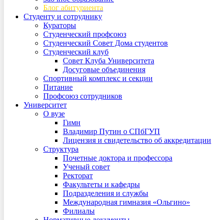
Блог абитуриента
Студенту и сотруднику
Кураторы
Студенческий профсоюз
Студенческий Совет Дома студентов
Студенческий клуб
Совет Клуба Университета
Досуговые объединения
Спортивный комплекс и секции
Питание
Профсоюз сотрудников
Университет
О вузе
Гимн
Владимир Путин о СПбГУП
Лицензия и свидетельство об аккредитации
Структура
Почетные доктора и профессора
Ученый совет
Ректорат
Факультеты и кафедры
Подразделения и службы
Международная гимназия «Ольгино»
Филиалы
Нормативные документы