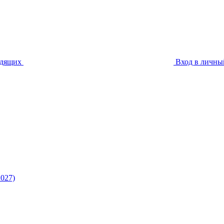
идящих
Вход в личны
027)