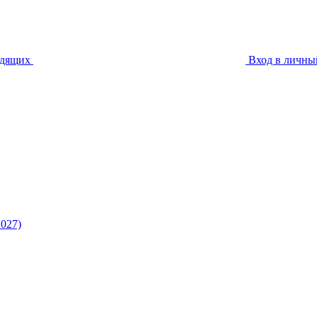
идящих
Вход в личны
027)