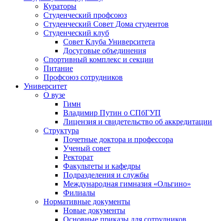
Кураторы
Студенческий профсоюз
Студенческий Совет Дома студентов
Студенческий клуб
Совет Клуба Университета
Досуговые объединения
Спортивный комплекс и секции
Питание
Профсоюз сотрудников
Университет
О вузе
Гимн
Владимир Путин о СПбГУП
Лицензия и свидетельство об аккредитации
Структура
Почетные доктора и профессора
Ученый совет
Ректорат
Факультеты и кафедры
Подразделения и службы
Международная гимназия «Ольгино»
Филиалы
Нормативные документы
Новые документы
Основные приказы для сотрудников