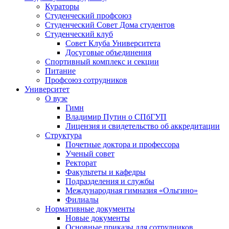
Кураторы
Студенческий профсоюз
Студенческий Совет Дома студентов
Студенческий клуб
Совет Клуба Университета
Досуговые объединения
Спортивный комплекс и секции
Питание
Профсоюз сотрудников
Университет
О вузе
Гимн
Владимир Путин о СПбГУП
Лицензия и свидетельство об аккредитации
Структура
Почетные доктора и профессора
Ученый совет
Ректорат
Факультеты и кафедры
Подразделения и службы
Международная гимназия «Ольгино»
Филиалы
Нормативные документы
Новые документы
Основные приказы для сотрудников