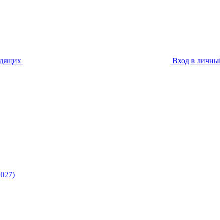
идящих
Вход в личны
027)