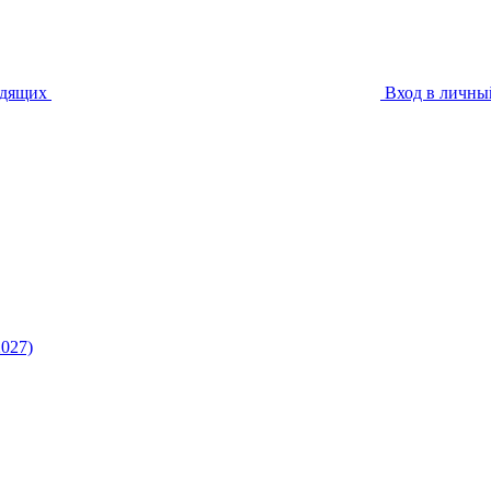
идящих
Вход в личны
027)