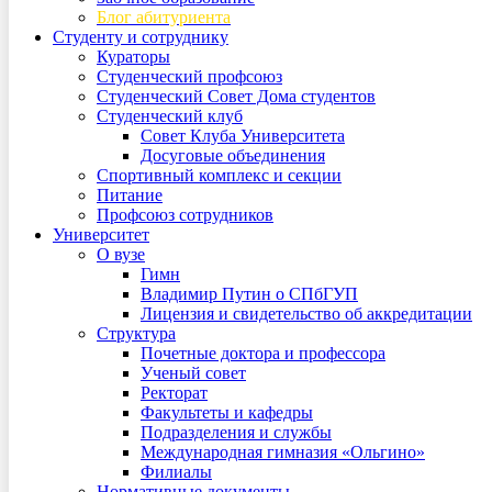
Блог абитуриента
Студенту и сотруднику
Кураторы
Студенческий профсоюз
Студенческий Совет Дома студентов
Студенческий клуб
Совет Клуба Университета
Досуговые объединения
Спортивный комплекс и секции
Питание
Профсоюз сотрудников
Университет
О вузе
Гимн
Владимир Путин о СПбГУП
Лицензия и свидетельство об аккредитации
Структура
Почетные доктора и профессора
Ученый совет
Ректорат
Факультеты и кафедры
Подразделения и службы
Международная гимназия «Ольгино»
Филиалы
Нормативные документы