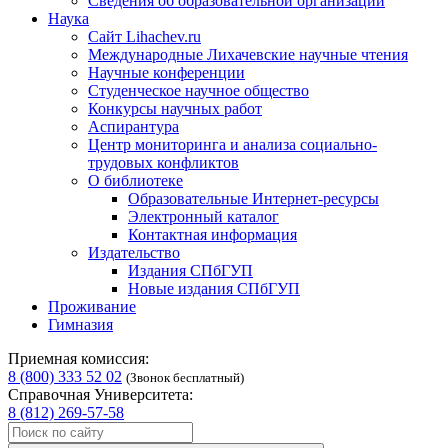
Сведения об образовательной организации
Наука
Сайт Lihachev.ru
Международные Лихачевские научные чтения
Научные конференции
Студенческое научное общество
Конкурсы научных работ
Аспирантура
Центр мониторинга и анализа социально-
трудовых конфликтов
О библиотеке
Образовательные Интернет-ресурсы
Электронный каталог
Контактная информация
Издательство
Издания СПбГУП
Новые издания СПбГУП
Проживание
Гимназия
Приемная комиссия:
8 (800) 333 52 02
(Звонок бесплатный)
Справочная Университета:
8 (812) 269-57-58