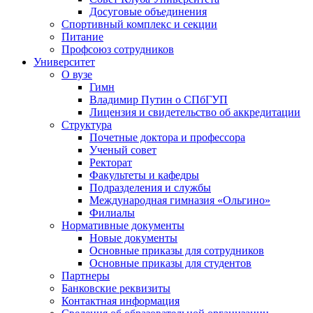
Досуговые объединения
Спортивный комплекс и секции
Питание
Профсоюз сотрудников
Университет
О вузе
Гимн
Владимир Путин о СПбГУП
Лицензия и свидетельство об аккредитации
Структура
Почетные доктора и профессора
Ученый совет
Ректорат
Факультеты и кафедры
Подразделения и службы
Международная гимназия «Ольгино»
Филиалы
Нормативные документы
Новые документы
Основные приказы для сотрудников
Основные приказы для студентов
Партнеры
Банковские реквизиты
Контактная информация