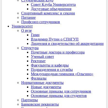
Студенческий клуб
Совет Клуба Университета
Досуговые объединения
Спортивный комплекс и секции
Питание
Профсоюз сотрудников
Университет
О вузе
Гимн
Владимир Путин о СПбГУП
Лицензия и свидетельство об аккредитации
Структура
Почетные доктора и профессора
Ученый совет
Ректорат
Факультеты и кафедры
Подразделения и службы
Международная гимназия «Ольгино»
Филиалы
Нормативные документы
Новые документы
Основные приказы для сотрудников
Основные приказы для студентов
Партнеры
Банковские реквизиты