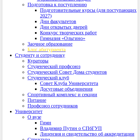
Подготовка к поступлению
Подготовительные курсы (для поступающих
2027)
Дни факультетов
Дни открытых дверей
Конкурс творческих работ
Гимназия «Ольгино»
Заочное образование
Блог абитуриента
Студенту и сотруднику
Кураторы
Студенческий профсоюз
Студенческий Совет Дома студентов
Студенческий клуб
Совет Клуба Университета
Досуговые объединения
Спортивный комплекс и секции
Питание
Профсоюз сотрудников
Университет
О вузе
Гимн
Владимир Путин о СПбГУП
Лицензия и свидетельство об аккредитации
Структура