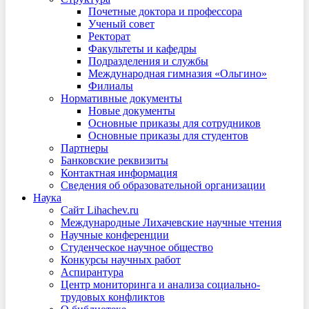
Почетные доктора и профессора
Ученый совет
Ректорат
Факультеты и кафедры
Подразделения и службы
Международная гимназия «Ольгино»
Филиалы
Нормативные документы
Новые документы
Основные приказы для сотрудников
Основные приказы для студентов
Партнеры
Банковские реквизиты
Контактная информация
Сведения об образовательной организации
Наука
Сайт Lihachev.ru
Международные Лихачевские научные чтения
Научные конференции
Студенческое научное общество
Конкурсы научных работ
Аспирантура
Центр мониторинга и анализа социально-
трудовых конфликтов