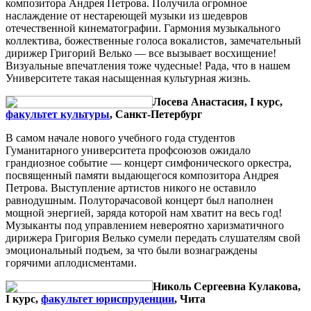
композитора Андрея Петрова. Получила огромное
наслаждение от нестареющей музыки из шедевров
отечественной кинематографии. Гармония музыкального
коллектива, божественные голоса вокалистов, замечательный
дирижер Григорий Велько — все вызывает восхищение!
Визуальные впечатления тоже чудесные! Рада, что в нашем
Университете такая насыщенная культурная жизнь.
Лосева Анастасия, I курс,
факультет культуры
, Санкт-Петербург
В самом начале нового учебного года студентов
Гуманитарного университета профсоюзов ожидало
грандиозное событие — концерт симфонического оркестра,
посвященный памяти выдающегося композитора Андрея
Петрова. Выступление артистов никого не оставило
равнодушным. Полуторачасовой концерт был наполнен
мощной энергией, заряда которой нам хватит на весь год!
Музыканты под управлением невероятно харизматичного
дирижера Григория Велько сумели передать слушателям свой
эмоциональный подъем, за что были вознаграждены
горячими аплодисментами.
Николь Сергеевна Кулакова,
I курс,
факультет юриспруденции
, Чита