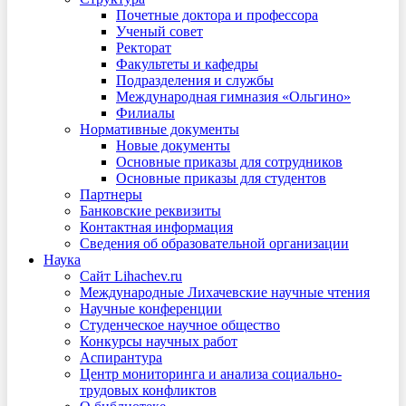
Почетные доктора и профессора
Ученый совет
Ректорат
Факультеты и кафедры
Подразделения и службы
Международная гимназия «Ольгино»
Филиалы
Нормативные документы
Новые документы
Основные приказы для сотрудников
Основные приказы для студентов
Партнеры
Банковские реквизиты
Контактная информация
Сведения об образовательной организации
Наука
Сайт Lihachev.ru
Международные Лихачевские научные чтения
Научные конференции
Студенческое научное общество
Конкурсы научных работ
Аспирантура
Центр мониторинга и анализа социально-
трудовых конфликтов