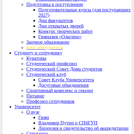
Подготовка к поступлению
Подготовительные курсы (для поступающих
2027)
Дни факультетов
Дни открытых дверей
Конкурс творческих работ
Гимназия «Ольгино»
Заочное образование
Блог абитуриента
Студенту и сотруднику
Кураторы
Студенческий профсоюз
Студенческий Совет Дома студентов
Студенческий клуб
Совет Клуба Университета
Досуговые объединения
Спортивный комплекс и секции
Питание
Профсоюз сотрудников
Университет
О вузе
Гимн
Владимир Путин о СПбГУП
Лицензия и свидетельство об аккредитации
Структура