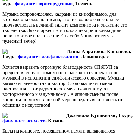
курс,
факультет юриспруденции
, Тюмень
Музыка сопровождалась кадрами из кинофильмов, для
которых она была написана, что позволило еще сильнее
прочувствовать великий талант композитора и значение его
творчества. Звуки оркестра и голоса певцов производили
неповторимое впечатление. Спасибо Университету за
чудесный вечер!
Илина Айратовна Кашапова,
I курс,
факультет конфликтологии
, Лениногорск
Хочется выразить огромную благодарность СПбГУП за
предоставленную возможность насладиться прекрасной
музыкой в исполнении симфонического оркестра. Музыка
вызывает невероятный восторг! Завораживает смена
настроения — от радостного к меланхоличному, от
восторженного к задумчивому... А аплодисменты после
концерта не могут в полной мере передать всю радость от
общения с искусством!
Джамилла Куцявичюс, I курс,
факультет искусств
, Казань
Была на концерте, посвященном памяти выдающегося