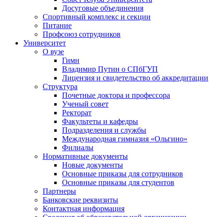
Досуговые объединения
Спортивный комплекс и секции
Питание
Профсоюз сотрудников
Университет
О вузе
Гимн
Владимир Путин о СПбГУП
Лицензия и свидетельство об аккредитации
Структура
Почетные доктора и профессора
Ученый совет
Ректорат
Факультеты и кафедры
Подразделения и службы
Международная гимназия «Ольгино»
Филиалы
Нормативные документы
Новые документы
Основные приказы для сотрудников
Основные приказы для студентов
Партнеры
Банковские реквизиты
Контактная информация