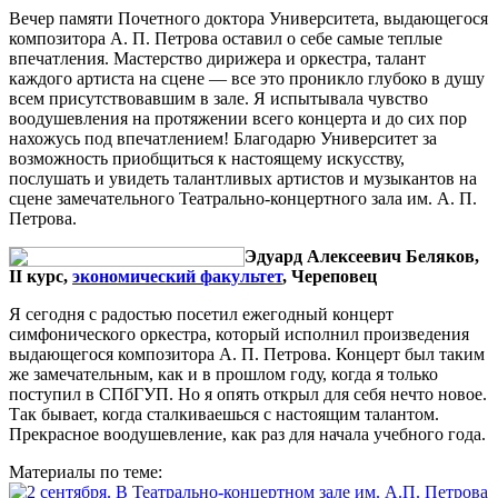
Вечер памяти Почетного доктора Университета, выдающегося
композитора А. П. Петрова оставил о себе самые теплые
впечатления. Мастерство дирижера и оркестра, талант
каждого артиста на сцене — все это проникло глубоко в душу
всем присутствовавшим в зале. Я испытывала чувство
воодушевления на протяжении всего концерта и до сих пор
нахожусь под впечатлением! Благодарю Университет за
возможность приобщиться к настоящему искусству,
послушать и увидеть талантливых артистов и музыкантов на
сцене замечательного Театрально-концертного зала им. А. П.
Петрова.
Эдуард Алексеевич Беляков,
II курс,
экономический факультет
, Череповец
Я сегодня с радостью посетил ежегодный концерт
симфонического оркестра, который исполнил произведения
выдающегося композитора А. П. Петрова. Концерт был таким
же замечательным, как и в прошлом году, когда я только
поступил в СПбГУП. Но я опять открыл для себя нечто новое.
Так бывает, когда сталкиваешься с настоящим талантом.
Прекрасное воодушевление, как раз для начала учебного года.
Материалы по теме: