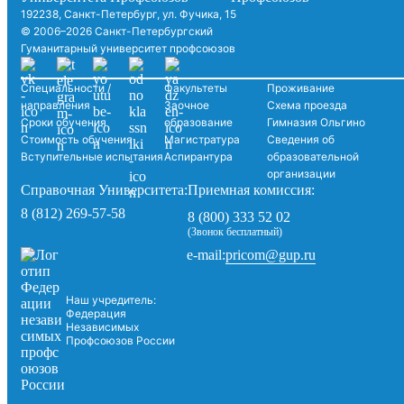
192238, Санкт-Петербург, ул. Фучика, 15
© 2006–2026 Санкт-Петербургский
Гуманитарный университет профсоюзов
Специальности /
Факультеты
Проживание
направления
Заочное
Схема проезда
Сроки обучения
образование
Гимназия Ольгино
Стоимость обучения
Магистратура
Сведения об
Вступительные испытания
Аспирантура
образовательной
организации
Справочная Университета:
Приемная комиссия:
8 (812) 269-57-58
8 (800) 333 52 02
(Звонок бесплатный)
pricom@gup.ru
e-mail:
Наш учредитель:
Федерация
Независимых
Профсоюзов России