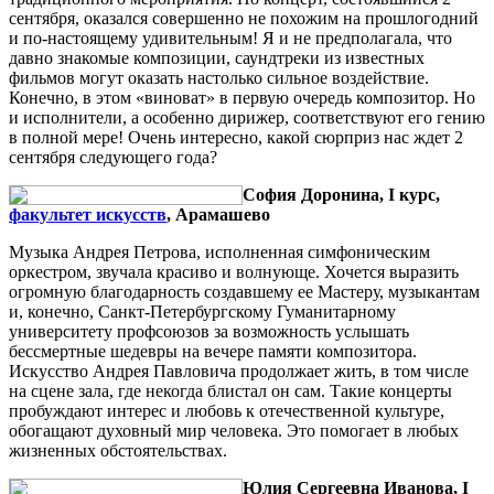
сентября, оказался совершенно не похожим на прошлогодний
и по-настоящему удивительным! Я и не предполагала, что
давно знакомые композиции, саундтреки из известных
фильмов могут оказать настолько сильное воздействие.
Конечно, в этом «виноват» в первую очередь композитор. Но
и исполнители, а особенно дирижер, соответствуют его гению
в полной мере! Очень интересно, какой сюрприз нас ждет 2
сентября следующего года?
София Доронина, I курс,
факультет искусств
, Арамашево
Музыка Андрея Петрова, исполненная симфоническим
оркестром, звучала красиво и волнующе. Хочется выразить
огромную благодарность создавшему ее Мастеру, музыкантам
и, конечно, Санкт-Петербургскому Гуманитарному
университету профсоюзов за возможность услышать
бессмертные шедевры на вечере памяти композитора.
Искусство Андрея Павловича продолжает жить, в том числе
на сцене зала, где некогда блистал он сам. Такие концерты
пробуждают интерес и любовь к отечественной культуре,
обогащают духовный мир человека. Это помогает в любых
жизненных обстоятельствах.
Юлия Сергеевна Иванова, I