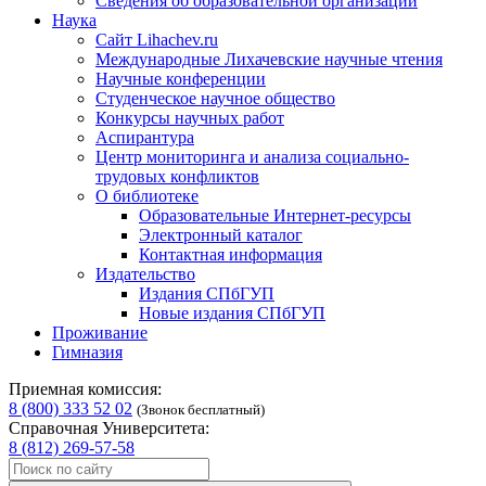
Сведения об образовательной организации
Наука
Сайт Lihachev.ru
Международные Лихачевские научные чтения
Научные конференции
Студенческое научное общество
Конкурсы научных работ
Аспирантура
Центр мониторинга и анализа социально-
трудовых конфликтов
О библиотеке
Образовательные Интернет-ресурсы
Электронный каталог
Контактная информация
Издательство
Издания СПбГУП
Новые издания СПбГУП
Проживание
Гимназия
Приемная комиссия:
8 (800) 333 52 02
(Звонок бесплатный)
Справочная Университета:
8 (812) 269-57-58