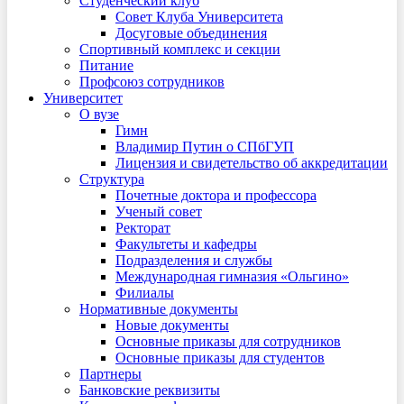
Студенческий клуб
Совет Клуба Университета
Досуговые объединения
Спортивный комплекс и секции
Питание
Профсоюз сотрудников
Университет
О вузе
Гимн
Владимир Путин о СПбГУП
Лицензия и свидетельство об аккредитации
Структура
Почетные доктора и профессора
Ученый совет
Ректорат
Факультеты и кафедры
Подразделения и службы
Международная гимназия «Ольгино»
Филиалы
Нормативные документы
Новые документы
Основные приказы для сотрудников
Основные приказы для студентов
Партнеры
Банковские реквизиты