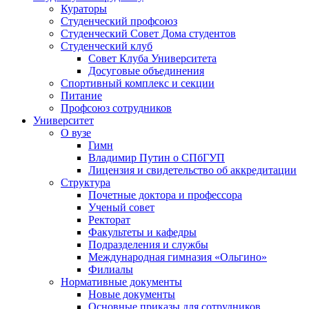
Кураторы
Студенческий профсоюз
Студенческий Совет Дома студентов
Студенческий клуб
Совет Клуба Университета
Досуговые объединения
Спортивный комплекс и секции
Питание
Профсоюз сотрудников
Университет
О вузе
Гимн
Владимир Путин о СПбГУП
Лицензия и свидетельство об аккредитации
Структура
Почетные доктора и профессора
Ученый совет
Ректорат
Факультеты и кафедры
Подразделения и службы
Международная гимназия «Ольгино»
Филиалы
Нормативные документы
Новые документы
Основные приказы для сотрудников