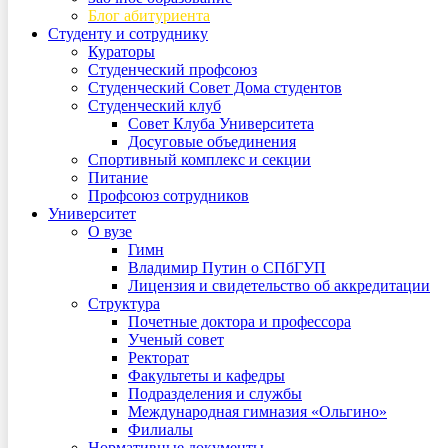
Блог абитуриента
Студенту и сотруднику
Кураторы
Студенческий профсоюз
Студенческий Совет Дома студентов
Студенческий клуб
Совет Клуба Университета
Досуговые объединения
Спортивный комплекс и секции
Питание
Профсоюз сотрудников
Университет
О вузе
Гимн
Владимир Путин о СПбГУП
Лицензия и свидетельство об аккредитации
Структура
Почетные доктора и профессора
Ученый совет
Ректорат
Факультеты и кафедры
Подразделения и службы
Международная гимназия «Ольгино»
Филиалы
Нормативные документы