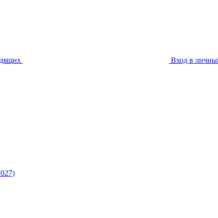
идящих
Вход в личны
027)