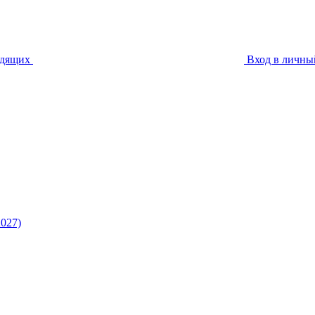
идящих
Вход в личны
027)