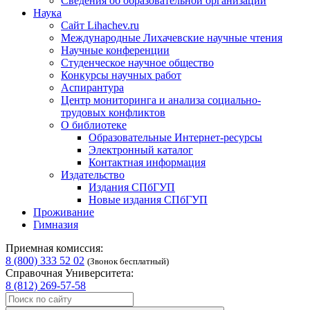
Сведения об образовательной организации
Наука
Сайт Lihachev.ru
Международные Лихачевские научные чтения
Научные конференции
Студенческое научное общество
Конкурсы научных работ
Аспирантура
Центр мониторинга и анализа социально-
трудовых конфликтов
О библиотеке
Образовательные Интернет-ресурсы
Электронный каталог
Контактная информация
Издательство
Издания СПбГУП
Новые издания СПбГУП
Проживание
Гимназия
Приемная комиссия:
8 (800) 333 52 02
(Звонок бесплатный)
Справочная Университета:
8 (812) 269-57-58