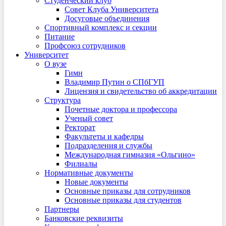
Студенческий клуб
Совет Клуба Университета
Досуговые объединения
Спортивный комплекс и секции
Питание
Профсоюз сотрудников
Университет
О вузе
Гимн
Владимир Путин о СПбГУП
Лицензия и свидетельство об аккредитации
Структура
Почетные доктора и профессора
Ученый совет
Ректорат
Факультеты и кафедры
Подразделения и службы
Международная гимназия «Ольгино»
Филиалы
Нормативные документы
Новые документы
Основные приказы для сотрудников
Основные приказы для студентов
Партнеры
Банковские реквизиты