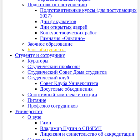
Подготовка к поступлению
Подготовительные курсы (для поступающих
2027)
Дни факультетов
Дни открытых дверей
Конкурс творческих работ
Гимназия «Ольгино»
Заочное образование
Блог абитуриента
Студенту и сотруднику
Кураторы
Студенческий профсоюз
Студенческий Совет Дома студентов
Студенческий клуб
Совет Клуба Университета
Досуговые объединения
Спортивный комплекс и секции
Питание
Профсоюз сотрудников
Университет
О вузе
Гимн
Владимир Путин о СПбГУП
Лицензия и свидетельство об аккредитации
Структура