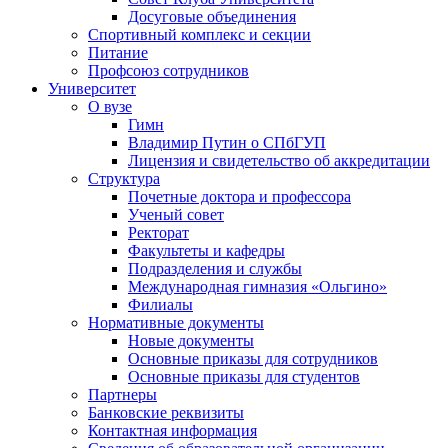
Досуговые объединения
Спортивный комплекс и секции
Питание
Профсоюз сотрудников
Университет
О вузе
Гимн
Владимир Путин о СПбГУП
Лицензия и свидетельство об аккредитации
Структура
Почетные доктора и профессора
Ученый совет
Ректорат
Факультеты и кафедры
Подразделения и службы
Международная гимназия «Ольгино»
Филиалы
Нормативные документы
Новые документы
Основные приказы для сотрудников
Основные приказы для студентов
Партнеры
Банковские реквизиты
Контактная информация