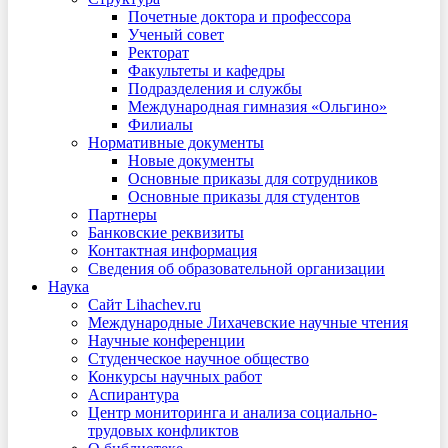
Почетные доктора и профессора
Ученый совет
Ректорат
Факультеты и кафедры
Подразделения и службы
Международная гимназия «Ольгино»
Филиалы
Нормативные документы
Новые документы
Основные приказы для сотрудников
Основные приказы для студентов
Партнеры
Банковские реквизиты
Контактная информация
Сведения об образовательной организации
Наука
Сайт Lihachev.ru
Международные Лихачевские научные чтения
Научные конференции
Студенческое научное общество
Конкурсы научных работ
Аспирантура
Центр мониторинга и анализа социально-
трудовых конфликтов