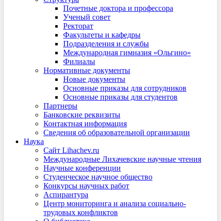
Почетные доктора и профессора
Ученый совет
Ректорат
Факультеты и кафедры
Подразделения и службы
Международная гимназия «Ольгино»
Филиалы
Нормативные документы
Новые документы
Основные приказы для сотрудников
Основные приказы для студентов
Партнеры
Банковские реквизиты
Контактная информация
Сведения об образовательной организации
Наука
Сайт Lihachev.ru
Международные Лихачевские научные чтения
Научные конференции
Студенческое научное общество
Конкурсы научных работ
Аспирантура
Центр мониторинга и анализа социально-
трудовых конфликтов