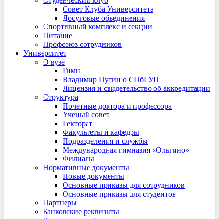
Студенческий клуб
Совет Клуба Университета
Досуговые объединения
Спортивный комплекс и секции
Питание
Профсоюз сотрудников
Университет
О вузе
Гимн
Владимир Путин о СПбГУП
Лицензия и свидетельство об аккредитации
Структура
Почетные доктора и профессора
Ученый совет
Ректорат
Факультеты и кафедры
Подразделения и службы
Международная гимназия «Ольгино»
Филиалы
Нормативные документы
Новые документы
Основные приказы для сотрудников
Основные приказы для студентов
Партнеры
Банковские реквизиты