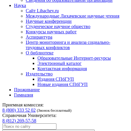
Сведения об образовательной организации
Наука
Сайт Lihachev.ru
Международные Лихачевские научные чтения
Научные конференции
Студенческое научное общество
Конкурсы научных работ
Аспирантура
Центр мониторинга и анализа социально-
трудовых конфликтов
О библиотеке
Образовательные Интернет-ресурсы
Электронный каталог
Контактная информация
Издательство
Издания СПбГУП
Новые издания СПбГУП
Проживание
Гимназия
Приемная комиссия:
8 (800) 333 52 02
(Звонок бесплатный)
Справочная Университета:
8 (812) 269-57-58