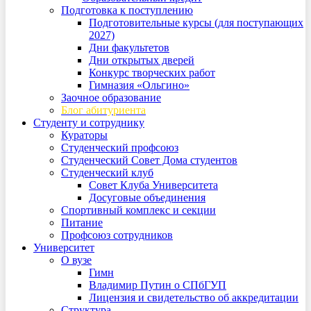
Подготовка к поступлению
Подготовительные курсы (для поступающих
2027)
Дни факультетов
Дни открытых дверей
Конкурс творческих работ
Гимназия «Ольгино»
Заочное образование
Блог абитуриента
Студенту и сотруднику
Кураторы
Студенческий профсоюз
Студенческий Совет Дома студентов
Студенческий клуб
Совет Клуба Университета
Досуговые объединения
Спортивный комплекс и секции
Питание
Профсоюз сотрудников
Университет
О вузе
Гимн
Владимир Путин о СПбГУП
Лицензия и свидетельство об аккредитации
Структура