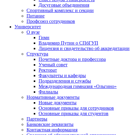
Досуговые объединения
Спортивный комплекс и секции
Питание
Профсоюз сотрудников
Университет
О вузе
Гимн
Владимир Путин о СПбГУП
Лицензия и свидетельство об аккредитации
Структура
Почетные доктора и профессора
Ученый совет
Ректорат
Факультеты и кафедры
Подразделения и службы
Международная гимназия «Ольгино»
Филиалы
Нормативные документы
Новые документы
Основные приказы для сотрудников
Основные приказы для студентов
Партнеры
Банковские реквизиты
Контактная информация