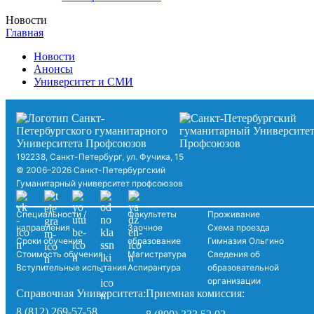
Новости
Главная
Новости
Анонсы
Университет и СМИ
192238, Санкт-Петербург, ул. Фучика, 15
© 2006–2026 Санкт-Петербургский
Гуманитарный университет профсоюзов
Специальности /
Факультеты
Проживание
направления
Заочное
Схема проезда
Сроки обучения
образование
Гимназия Ольгино
Стоимость обучения
Магистратура
Сведения об
Вступительные испытания
Аспирантура
образовательной
организации
Справочная Университета:
Приемная комиссия:
8 (812) 269-57-58