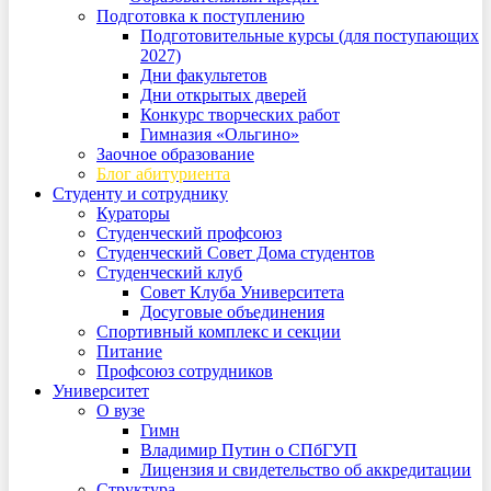
Подготовка к поступлению
Подготовительные курсы (для поступающих
2027)
Дни факультетов
Дни открытых дверей
Конкурс творческих работ
Гимназия «Ольгино»
Заочное образование
Блог абитуриента
Студенту и сотруднику
Кураторы
Студенческий профсоюз
Студенческий Совет Дома студентов
Студенческий клуб
Совет Клуба Университета
Досуговые объединения
Спортивный комплекс и секции
Питание
Профсоюз сотрудников
Университет
О вузе
Гимн
Владимир Путин о СПбГУП
Лицензия и свидетельство об аккредитации
Структура