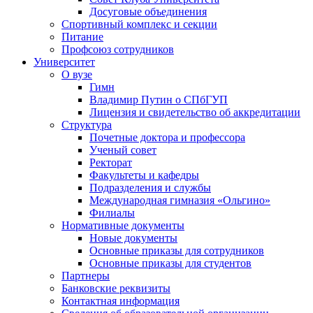
Досуговые объединения
Спортивный комплекс и секции
Питание
Профсоюз сотрудников
Университет
О вузе
Гимн
Владимир Путин о СПбГУП
Лицензия и свидетельство об аккредитации
Структура
Почетные доктора и профессора
Ученый совет
Ректорат
Факультеты и кафедры
Подразделения и службы
Международная гимназия «Ольгино»
Филиалы
Нормативные документы
Новые документы
Основные приказы для сотрудников
Основные приказы для студентов
Партнеры
Банковские реквизиты
Контактная информация