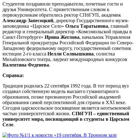
Студентов поздравили преподаватели, почетные гости и
друзья Университета. С приветственным словом к
первокурсникам обратились ректор СПбГУП, академик
Александр Запесоцкий
, директор Государственного музея-
заповедника «Царское Село»
Ольга Таратынова
, главный
редактор и генеральный директор «Комсомольской правды в
Санкт-Петербурге»
Ирина Жеглова
, начальник Управления
Генеральной прокуратуры Российской Федерации по Северо-
Западному федеральному округу, государственный советник
юстиции 2-го класса
Нелли Солнышкина
, солистка
Михайловского театра, лауреат международных конкурсов
Валентина Феденева
.
Справка:
Традиция родилась 22 сентября 1992 года. В тот период вуз
создавал собственную модель высшего гуманитарного
образования, позже признанную Российской академией
образования самой перспективной для страны в XXI веке.
Сегодня царскосельское посвящение является неотъемлемой
частью университетской жизни.
СПбГУП – единственный
университет мира, посвящающий в студенты в Царском
Селе
.