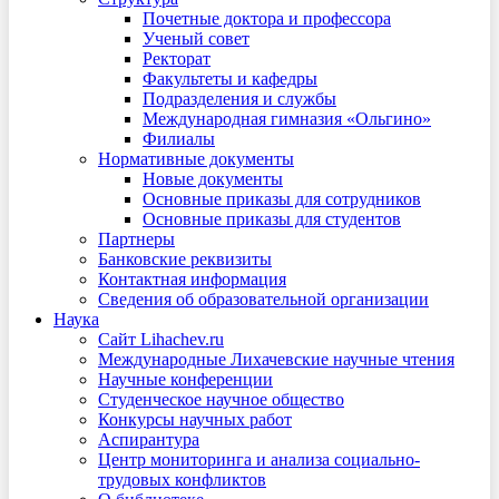
Почетные доктора и профессора
Ученый совет
Ректорат
Факультеты и кафедры
Подразделения и службы
Международная гимназия «Ольгино»
Филиалы
Нормативные документы
Новые документы
Основные приказы для сотрудников
Основные приказы для студентов
Партнеры
Банковские реквизиты
Контактная информация
Сведения об образовательной организации
Наука
Сайт Lihachev.ru
Международные Лихачевские научные чтения
Научные конференции
Студенческое научное общество
Конкурсы научных работ
Аспирантура
Центр мониторинга и анализа социально-
трудовых конфликтов