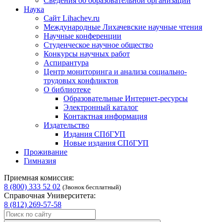
Сведения об образовательной организации
Наука
Сайт Lihachev.ru
Международные Лихачевские научные чтения
Научные конференции
Студенческое научное общество
Конкурсы научных работ
Аспирантура
Центр мониторинга и анализа социально-
трудовых конфликтов
О библиотеке
Образовательные Интернет-ресурсы
Электронный каталог
Контактная информация
Издательство
Издания СПбГУП
Новые издания СПбГУП
Проживание
Гимназия
Приемная комиссия:
8 (800) 333 52 02
(Звонок бесплатный)
Справочная Университета:
8 (812) 269-57-58