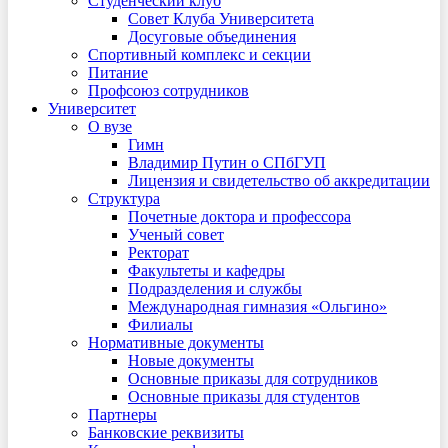
Студенческий клуб
Совет Клуба Университета
Досуговые объединения
Спортивный комплекс и секции
Питание
Профсоюз сотрудников
Университет
О вузе
Гимн
Владимир Путин о СПбГУП
Лицензия и свидетельство об аккредитации
Структура
Почетные доктора и профессора
Ученый совет
Ректорат
Факультеты и кафедры
Подразделения и службы
Международная гимназия «Ольгино»
Филиалы
Нормативные документы
Новые документы
Основные приказы для сотрудников
Основные приказы для студентов
Партнеры
Банковские реквизиты