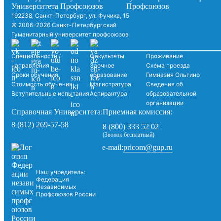
192238, Санкт-Петербург, ул. Фучика, 15
© 2006–2026 Санкт-Петербургский
Гуманитарный университет профсоюзов
Специальности /
Факультеты
Проживание
направления
Заочное
Схема проезда
Сроки обучения
образование
Гимназия Ольгино
Стоимость обучения
Магистратура
Сведения об
Вступительные испытания
Аспирантура
образовательной
организации
Справочная Университета:
Приемная комиссия:
8 (812) 269-57-58
8 (800) 333 52 02
(Звонок бесплатный)
pricom@gup.ru
e-mail:
Наш учредитель:
Федерация
Независимых
Профсоюзов России