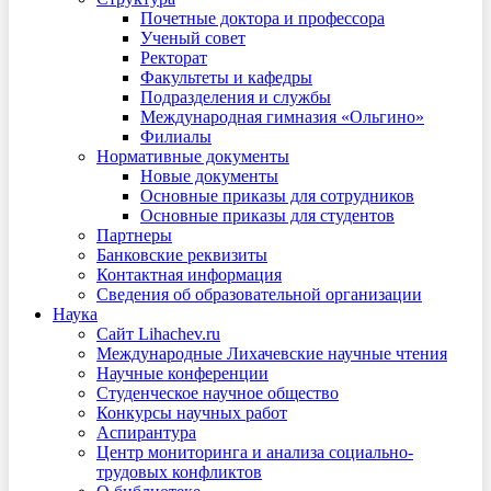
Почетные доктора и профессора
Ученый совет
Ректорат
Факультеты и кафедры
Подразделения и службы
Международная гимназия «Ольгино»
Филиалы
Нормативные документы
Новые документы
Основные приказы для сотрудников
Основные приказы для студентов
Партнеры
Банковские реквизиты
Контактная информация
Сведения об образовательной организации
Наука
Сайт Lihachev.ru
Международные Лихачевские научные чтения
Научные конференции
Студенческое научное общество
Конкурсы научных работ
Аспирантура
Центр мониторинга и анализа социально-
трудовых конфликтов