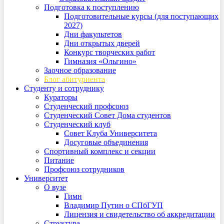
Подготовка к поступлению
Подготовительные курсы (для поступающих
2027)
Дни факультетов
Дни открытых дверей
Конкурс творческих работ
Гимназия «Ольгино»
Заочное образование
Блог абитуриента
Студенту и сотруднику
Кураторы
Студенческий профсоюз
Студенческий Совет Дома студентов
Студенческий клуб
Совет Клуба Университета
Досуговые объединения
Спортивный комплекс и секции
Питание
Профсоюз сотрудников
Университет
О вузе
Гимн
Владимир Путин о СПбГУП
Лицензия и свидетельство об аккредитации
Структура