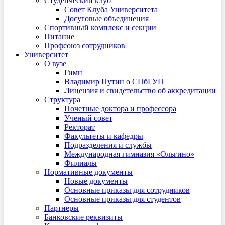
Студенческий клуб
Совет Клуба Университета
Досуговые объединения
Спортивный комплекс и секции
Питание
Профсоюз сотрудников
Университет
О вузе
Гимн
Владимир Путин о СПбГУП
Лицензия и свидетельство об аккредитации
Структура
Почетные доктора и профессора
Ученый совет
Ректорат
Факультеты и кафедры
Подразделения и службы
Международная гимназия «Ольгино»
Филиалы
Нормативные документы
Новые документы
Основные приказы для сотрудников
Основные приказы для студентов
Партнеры
Банковские реквизиты