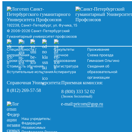
192238, Санкт-Петербург, ул. Фучика, 15
© 2006–2026 Санкт-Петербургский
Гуманитарный университет профсоюзов
Специальности /
Факультеты
Проживание
направления
Заочное
Схема проезда
Сроки обучения
образование
Гимназия Ольгино
Стоимость обучения
Магистратура
Сведения об
Вступительные испытания
Аспирантура
образовательной
организации
Справочная Университета:
Приемная комиссия:
8 (812) 269-57-58
8 (800) 333 52 02
(Звонок бесплатный)
pricom@gup.ru
e-mail:
Наш учредитель:
Федерация
Независимых
Профсоюзов России