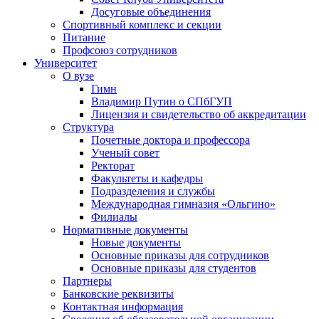
Досуговые объединения
Спортивный комплекс и секции
Питание
Профсоюз сотрудников
Университет
О вузе
Гимн
Владимир Путин о СПбГУП
Лицензия и свидетельство об аккредитации
Структура
Почетные доктора и профессора
Ученый совет
Ректорат
Факультеты и кафедры
Подразделения и службы
Международная гимназия «Ольгино»
Филиалы
Нормативные документы
Новые документы
Основные приказы для сотрудников
Основные приказы для студентов
Партнеры
Банковские реквизиты
Контактная информация