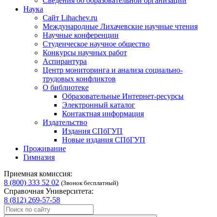
Сведения об образовательной организации
Наука
Сайт Lihachev.ru
Международные Лихачевские научные чтения
Научные конференции
Студенческое научное общество
Конкурсы научных работ
Аспирантура
Центр мониторинга и анализа социально-
трудовых конфликтов
О библиотеке
Образовательные Интернет-ресурсы
Электронный каталог
Контактная информация
Издательство
Издания СПбГУП
Новые издания СПбГУП
Проживание
Гимназия
Приемная комиссия:
8 (800) 333 52 02
(Звонок бесплатный)
Справочная Университета:
8 (812) 269-57-58