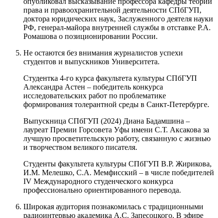
опубликовал высказывание профессора кафедры теории
права и правоохранительной деятельности СПбГУП,
доктора юридических наук, Заслуженного деятеля науки
РФ, генерал-майора внутренней службы в отставке Р.А.
Ромашова о позиционировании России.
Не остаются без внимания журналистов успехи
студентов и выпускников Университета.
Студентка 4-го курса факультета культуры СПбГУП
Александра Астен – победитель конкурса
исследовательских работ по проблематике
формирования толерантной среды в Санкт-Петербурге.
Выпускница СПбГУП (2024) Диана Бадамшина –
лауреат Премии Горсовета Уфы имени С.Т. Аксакова за
лучшую просветительскую работу, связанную с жизнью
и творчеством великого писателя.
Студенты факультета культуры СПбГУП В.Р. Жирикова,
И.М. Мелешко, С.А. Мемфисский – в числе победителей
IV Международного студенческого конкурса
профессионально ориентированного перевода.
Широкая аудитория познакомилась с традиционными
радиоинтервью академика А.С. Запесоцкого. В эфире