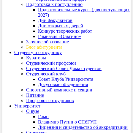
Подготовка к поступлению
Подготовительные курсы (для поступающих
2027)
Дни факультетов
Дни открытых дверей
Конкурс творческих работ
Гимназия «Ольгино»
Заочное образование
Блог абитуриента
Студенту и сотруднику
Кураторы
Студенческий профсоюз
Студенческий Совет Дома студентов
Студенческий клуб
Совет Клуба Университета
Досуговые объединения
Спортивный комплекс и секции
Питание
Профсоюз сотрудников
Университет
О вузе
Гимн
Владимир Путин о СПбГУП
Лицензия и свидетельство об аккредитации
Структура