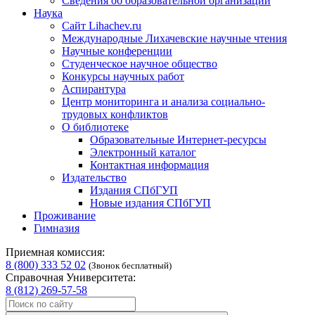
Сведения об образовательной организации
Наука
Сайт Lihachev.ru
Международные Лихачевские научные чтения
Научные конференции
Студенческое научное общество
Конкурсы научных работ
Аспирантура
Центр мониторинга и анализа социально-
трудовых конфликтов
О библиотеке
Образовательные Интернет-ресурсы
Электронный каталог
Контактная информация
Издательство
Издания СПбГУП
Новые издания СПбГУП
Проживание
Гимназия
Приемная комиссия:
8 (800) 333 52 02
(Звонок бесплатный)
Справочная Университета:
8 (812) 269-57-58