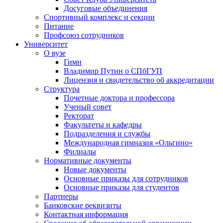
Досуговые объединения
Спортивный комплекс и секции
Питание
Профсоюз сотрудников
Университет
О вузе
Гимн
Владимир Путин о СПбГУП
Лицензия и свидетельство об аккредитации
Структура
Почетные доктора и профессора
Ученый совет
Ректорат
Факультеты и кафедры
Подразделения и службы
Международная гимназия «Ольгино»
Филиалы
Нормативные документы
Новые документы
Основные приказы для сотрудников
Основные приказы для студентов
Партнеры
Банковские реквизиты
Контактная информация