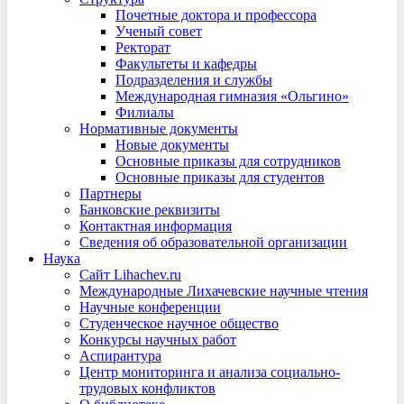
Почетные доктора и профессора
Ученый совет
Ректорат
Факультеты и кафедры
Подразделения и службы
Международная гимназия «Ольгино»
Филиалы
Нормативные документы
Новые документы
Основные приказы для сотрудников
Основные приказы для студентов
Партнеры
Банковские реквизиты
Контактная информация
Сведения об образовательной организации
Наука
Сайт Lihachev.ru
Международные Лихачевские научные чтения
Научные конференции
Студенческое научное общество
Конкурсы научных работ
Аспирантура
Центр мониторинга и анализа социально-
трудовых конфликтов