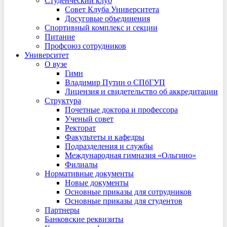
Студенческий клуб
Совет Клуба Университета
Досуговые объединения
Спортивный комплекс и секции
Питание
Профсоюз сотрудников
Университет
О вузе
Гимн
Владимир Путин о СПбГУП
Лицензия и свидетельство об аккредитации
Структура
Почетные доктора и профессора
Ученый совет
Ректорат
Факультеты и кафедры
Подразделения и службы
Международная гимназия «Ольгино»
Филиалы
Нормативные документы
Новые документы
Основные приказы для сотрудников
Основные приказы для студентов
Партнеры
Банковские реквизиты