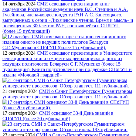
14 октября 2024
СМИ освещают презентацию книг
академиков Российской академии наук В.С. Степина и А.А.
Гусейнова, члена-корреспондента РАН А.С. Запесоцкого,
выпущенных в серии «Лихачевские чтения. Время и мысль» и
посвященных 300-летию РАН, состоявшейся в СПбГУП
(более 15 публикаций)
12 октября 2024
СМИ освещают презентацию в Университете
сенсационной книги о «цветных революциях» одного из
ведущих политологов Беларуси С.Г. Мусиенко (более 15
публикаций). Книга подготовлена при поддержке СПбГУП и
издана «Молодой гвардией»
21 сентября 2024
СМИ о Санкт-Петербургском Гуманитарном
университете профсоюзов. Обзор за август. 111 публикаций
17 сентября 2024
СМИ освещают 33-й День знаний в
СПбГУП (более 20 публикаций)
23 августа 2024
СМИ о Санкт-Петербургском Гуманитарном