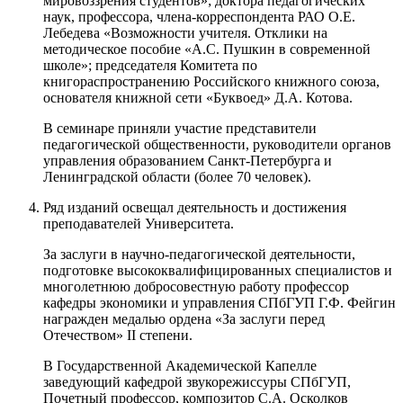
мировоззрения студентов»; доктора педагогических
наук, профессора, члена-корреспондента РАО О.Е.
Лебедева «Возможности учителя. Отклики на
методическое пособие «А.С. Пушкин в современной
школе»; председателя Комитета по
книгораспространению Российского книжного союза,
основателя книжной сети «Буквоед» Д.А. Котова.
В семинаре приняли участие представители
педагогической общественности, руководители органов
управления образованием Санкт-Петербурга и
Ленинградской области (более 70 человек).
Ряд изданий освещал деятельность и достижения
преподавателей Университета.
За заслуги в научно-педагогической деятельности,
подготовке высококвалифицированных специалистов и
многолетнюю добросовестную работу профессор
кафедры экономики и управления СПбГУП Г.Ф. Фейгин
награжден медалью ордена «За заслуги перед
Отечеством» II степени.
В Государственной Академической Капелле
заведующий кафедрой звукорежиссуры СПбГУП,
Почетный профессор, композитор С.А. Осколков