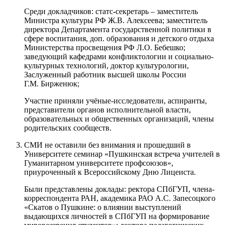
Среди докладчиков: статс-секретарь – заместитель
Министра культуры РФ Ж.В. Алексеева; заместитель
директора Департамента государственной политики в
сфере воспитания, доп. образования и детского отдыха
Министерства просвещения РФ Л.О. Бебешко;
заведующий кафедрами конфликтологии и социально-
культурных технологий, доктор культурологии,
Заслуженный работник высшей школы России
Г.М. Бирженюк;
Участие приняли учёные-исследователи, аспиранты,
представители органов исполнительной власти,
образовательных и общественных организаций, члены
родительских сообществ.
СМИ не оставили без внимания и прошедший в
Университете семинар «Пушкинская встреча учителей в
Гуманитарном университете профсоюзов»,
приуроченный к Всероссийскому Дню Лицеиста.
Были представлены доклады: ректора СПбГУП, члена-
корреспондента РАН, академика РАО А.С. Запесоцкого
«Скатов о Пушкине: о влиянии выступлений
выдающихся личностей в СПбГУП на формирование