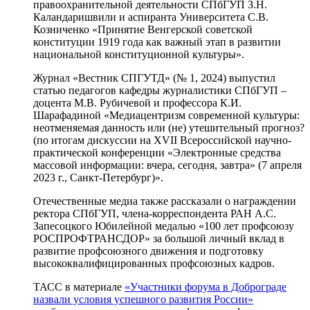
правоохранительной деятельности СПбГУП З.Н.
Каландаришвили и аспиранта Университета С.В.
Козниченко «Принятие Венгерской советской
конституции 1919 года как важный этап в развитии
национальной конституционной культуры».
Журнал «Вестник СПГУТД» (№ 1, 2024) выпустил
статью педагогов кафедры журналистики СПбГУП –
доцента М.В. Рубичевой и профессора К.И.
Шарафадиной «Медиацентризм современной культуры:
неотменяемая данность или (не) утешительный прогноз?
(по итогам дискуссии на XVII Всероссийской научно-
практической конференции «Электронные средства
массовой информации: вчера, сегодня, завтра» (7 апреля
2023 г., Санкт-Петербург)».
Отечественные медиа также рассказали о награждении
ректора СПбГУП, члена-корреспондента РАН А.С.
Запесоцкого Юбилейной медалью «100 лет профсоюзу
РОСПРОФТРАНСДОР» за большой личный вклад в
развитие профсоюзного движения и подготовку
высококвалифицированных профсоюзных кадров.
ТАСС в материале
«Участники форума в Доброграде
назвали условия успешного развития России»