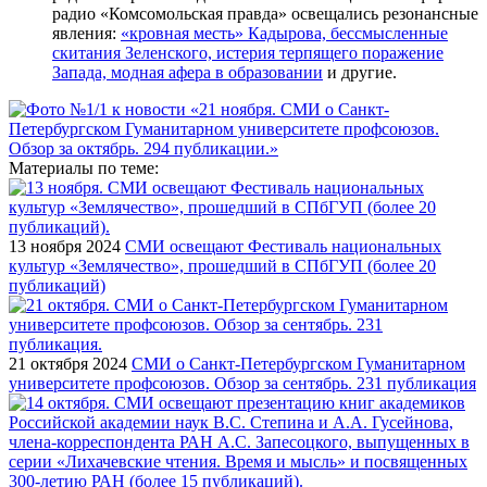
радио «Комсомольская правда» освещались резонансные
явления:
«кровная месть» Кадырова, бессмысленные
скитания Зеленского, истерия терпящего поражение
Запада, модная афера в образовании
и другие.
Материалы по теме:
13 ноября 2024
СМИ освещают Фестиваль национальных
культур «Землячество», прошедший в СПбГУП (более 20
публикаций)
21 октября 2024
СМИ о Санкт-Петербургском Гуманитарном
университете профсоюзов. Обзор за сентябрь. 231 публикация