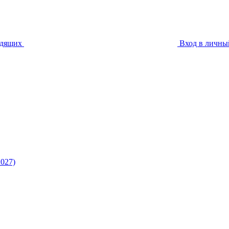
идящих
Вход в личны
027)