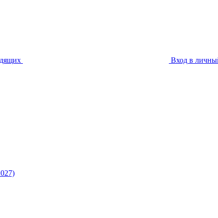
идящих
Вход в личны
027)