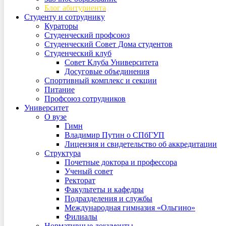
Блог абитуриента
Студенту и сотруднику
Кураторы
Студенческий профсоюз
Студенческий Совет Дома студентов
Студенческий клуб
Совет Клуба Университета
Досуговые объединения
Спортивный комплекс и секции
Питание
Профсоюз сотрудников
Университет
О вузе
Гимн
Владимир Путин о СПбГУП
Лицензия и свидетельство об аккредитации
Структура
Почетные доктора и профессора
Ученый совет
Ректорат
Факультеты и кафедры
Подразделения и службы
Международная гимназия «Ольгино»
Филиалы
Нормативные документы