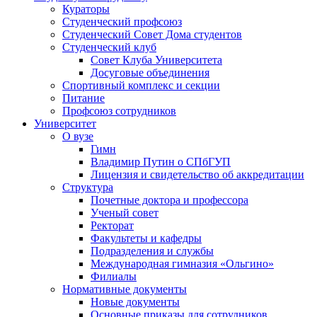
Кураторы
Студенческий профсоюз
Студенческий Совет Дома студентов
Студенческий клуб
Совет Клуба Университета
Досуговые объединения
Спортивный комплекс и секции
Питание
Профсоюз сотрудников
Университет
О вузе
Гимн
Владимир Путин о СПбГУП
Лицензия и свидетельство об аккредитации
Структура
Почетные доктора и профессора
Ученый совет
Ректорат
Факультеты и кафедры
Подразделения и службы
Международная гимназия «Ольгино»
Филиалы
Нормативные документы
Новые документы
Основные приказы для сотрудников