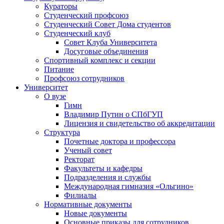
Кураторы
Студенческий профсоюз
Студенческий Совет Дома студентов
Студенческий клуб
Совет Клуба Университета
Досуговые объединения
Спортивный комплекс и секции
Питание
Профсоюз сотрудников
Университет
О вузе
Гимн
Владимир Путин о СПбГУП
Лицензия и свидетельство об аккредитации
Структура
Почетные доктора и профессора
Ученый совет
Ректорат
Факультеты и кафедры
Подразделения и службы
Международная гимназия «Ольгино»
Филиалы
Нормативные документы
Новые документы
Основные приказы для сотрудников