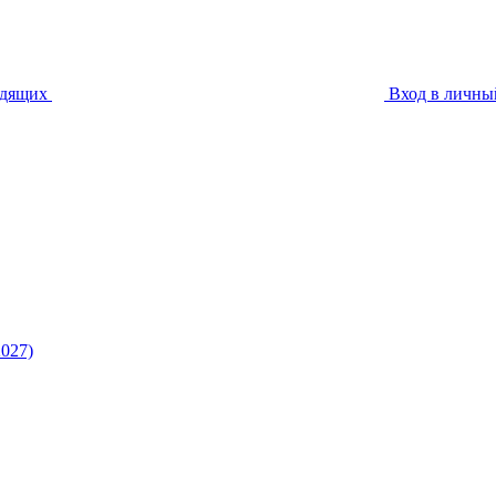
идящих
Вход в личны
027)