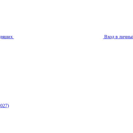
идящих
Вход в личны
027)