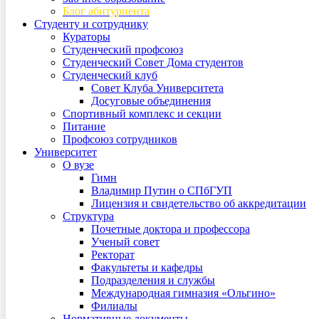
Блог абитуриента
Студенту и сотруднику
Кураторы
Студенческий профсоюз
Студенческий Совет Дома студентов
Студенческий клуб
Совет Клуба Университета
Досуговые объединения
Спортивный комплекс и секции
Питание
Профсоюз сотрудников
Университет
О вузе
Гимн
Владимир Путин о СПбГУП
Лицензия и свидетельство об аккредитации
Структура
Почетные доктора и профессора
Ученый совет
Ректорат
Факультеты и кафедры
Подразделения и службы
Международная гимназия «Ольгино»
Филиалы
Нормативные документы