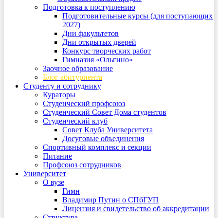
Подготовка к поступлению
Подготовительные курсы (для поступающих
2027)
Дни факультетов
Дни открытых дверей
Конкурс творческих работ
Гимназия «Ольгино»
Заочное образование
Блог абитуриента
Студенту и сотруднику
Кураторы
Студенческий профсоюз
Студенческий Совет Дома студентов
Студенческий клуб
Совет Клуба Университета
Досуговые объединения
Спортивный комплекс и секции
Питание
Профсоюз сотрудников
Университет
О вузе
Гимн
Владимир Путин о СПбГУП
Лицензия и свидетельство об аккредитации
Структура