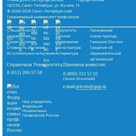
192238, Санкт-Петербург, ул. Фучика, 15
© 2006–2026 Санкт-Петербургский
Гуманитарный университет профсоюзов
Специальности /
Факультеты
Проживание
направления
Заочное
Схема проезда
Сроки обучения
образование
Гимназия Ольгино
Стоимость обучения
Магистратура
Сведения об
Вступительные испытания
Аспирантура
образовательной
организации
Справочная Университета:
Приемная комиссия:
8 (812) 269-57-58
8 (800) 333 52 02
(Звонок бесплатный)
pricom@gup.ru
e-mail:
Наш учредитель:
Федерация
Независимых
Профсоюзов России