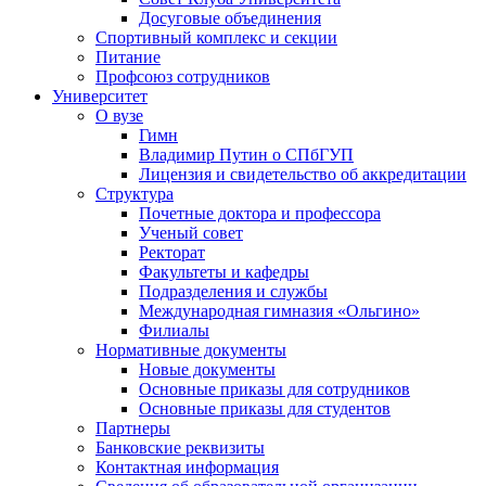
Досуговые объединения
Спортивный комплекс и секции
Питание
Профсоюз сотрудников
Университет
О вузе
Гимн
Владимир Путин о СПбГУП
Лицензия и свидетельство об аккредитации
Структура
Почетные доктора и профессора
Ученый совет
Ректорат
Факультеты и кафедры
Подразделения и службы
Международная гимназия «Ольгино»
Филиалы
Нормативные документы
Новые документы
Основные приказы для сотрудников
Основные приказы для студентов
Партнеры
Банковские реквизиты
Контактная информация