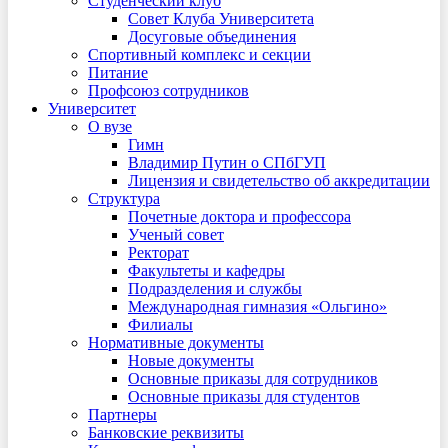
Студенческий клуб
Совет Клуба Университета
Досуговые объединения
Спортивный комплекс и секции
Питание
Профсоюз сотрудников
Университет
О вузе
Гимн
Владимир Путин о СПбГУП
Лицензия и свидетельство об аккредитации
Структура
Почетные доктора и профессора
Ученый совет
Ректорат
Факультеты и кафедры
Подразделения и службы
Международная гимназия «Ольгино»
Филиалы
Нормативные документы
Новые документы
Основные приказы для сотрудников
Основные приказы для студентов
Партнеры
Банковские реквизиты