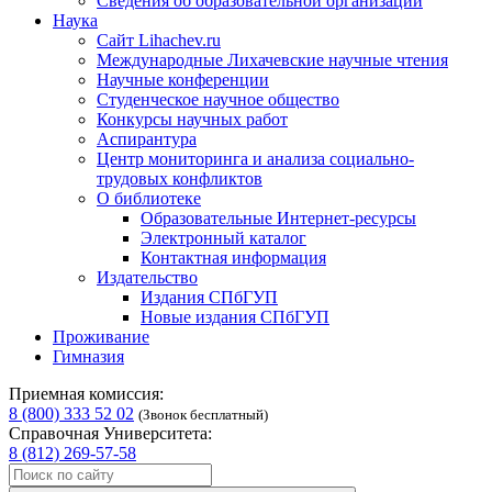
Сведения об образовательной организации
Наука
Сайт Lihachev.ru
Международные Лихачевские научные чтения
Научные конференции
Студенческое научное общество
Конкурсы научных работ
Аспирантура
Центр мониторинга и анализа социально-
трудовых конфликтов
О библиотеке
Образовательные Интернет-ресурсы
Электронный каталог
Контактная информация
Издательство
Издания СПбГУП
Новые издания СПбГУП
Проживание
Гимназия
Приемная комиссия:
8 (800) 333 52 02
(Звонок бесплатный)
Справочная Университета:
8 (812) 269-57-58