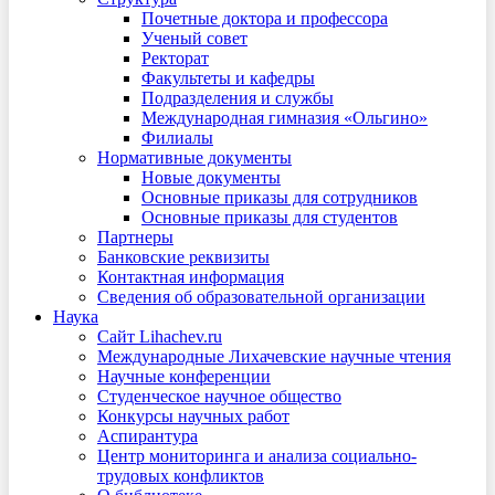
Почетные доктора и профессора
Ученый совет
Ректорат
Факультеты и кафедры
Подразделения и службы
Международная гимназия «Ольгино»
Филиалы
Нормативные документы
Новые документы
Основные приказы для сотрудников
Основные приказы для студентов
Партнеры
Банковские реквизиты
Контактная информация
Сведения об образовательной организации
Наука
Сайт Lihachev.ru
Международные Лихачевские научные чтения
Научные конференции
Студенческое научное общество
Конкурсы научных работ
Аспирантура
Центр мониторинга и анализа социально-
трудовых конфликтов