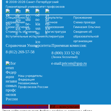
© 2006–2026 Санкт-Петербургский
Гуманитарный университет профсоюзов
Специальности /
Факультеты
Проживание
направления
Заочное
Схема проезда
Сроки обучения
образование
Гимназия Ольгино
Стоимость обучения
Магистратура
Сведения об
Вступительные испытания
Аспирантура
образовательной
организации
Справочная Университета:
Приемная комиссия:
8 (812) 269-57-58
8 (800) 333 52 02
(Звонок бесплатный)
pricom@gup.ru
e-mail:
Наш учредитель:
Федерация
Независимых
Профсоюзов России
Персональный консультант
ИИ – консультант