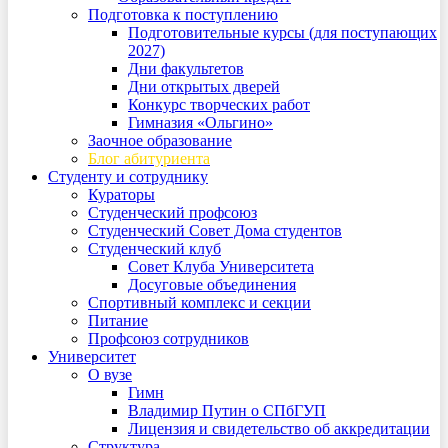
Подготовка к поступлению
Подготовительные курсы (для поступающих
2027)
Дни факультетов
Дни открытых дверей
Конкурс творческих работ
Гимназия «Ольгино»
Заочное образование
Блог абитуриента
Студенту и сотруднику
Кураторы
Студенческий профсоюз
Студенческий Совет Дома студентов
Студенческий клуб
Совет Клуба Университета
Досуговые объединения
Спортивный комплекс и секции
Питание
Профсоюз сотрудников
Университет
О вузе
Гимн
Владимир Путин о СПбГУП
Лицензия и свидетельство об аккредитации
Структура