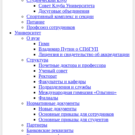
Студенческий клуб
Совет Клуба Университета
Досуговые объединения
Спортивный комплекс и секции
Питание
Профсоюз сотрудников
Университет
О вузе
Гимн
Владимир Путин о СПбГУП
Лицензия и свидетельство об аккредитации
Структура
Почетные доктора и профессора
Ученый совет
Ректорат
Факультеты и кафедры
Подразделения и службы
Международная гимназия «Ольгино»
Филиалы
Нормативные документы
Новые документы
Основные приказы для сотрудников
Основные приказы для студентов
Партнеры
Банковские реквизиты