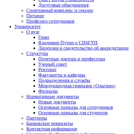
Досуговые объединения
Спортивный комплекс и секции
Питание
Профсоюз сотрудников
Университет
О вузе
Гимн
Владимир Путин о СПбГУП
Лицензия и свидетельство об аккредитации
Структура
Почетные доктора и профессора
Ученый совет
Ректорат
Факультеты и кафедры
Подразделения и службы
Международная гимназия «Ольгино»
Филиалы
Нормативные документы
Новые документы
Основные приказы для сотрудников
Основные приказы для студентов
Партнеры
Банковские реквизиты
Контактная информация