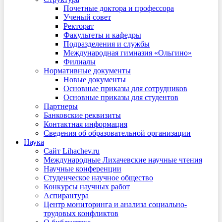
Почетные доктора и профессора
Ученый совет
Ректорат
Факультеты и кафедры
Подразделения и службы
Международная гимназия «Ольгино»
Филиалы
Нормативные документы
Новые документы
Основные приказы для сотрудников
Основные приказы для студентов
Партнеры
Банковские реквизиты
Контактная информация
Сведения об образовательной организации
Наука
Сайт Lihachev.ru
Международные Лихачевские научные чтения
Научные конференции
Студенческое научное общество
Конкурсы научных работ
Аспирантура
Центр мониторинга и анализа социально-
трудовых конфликтов