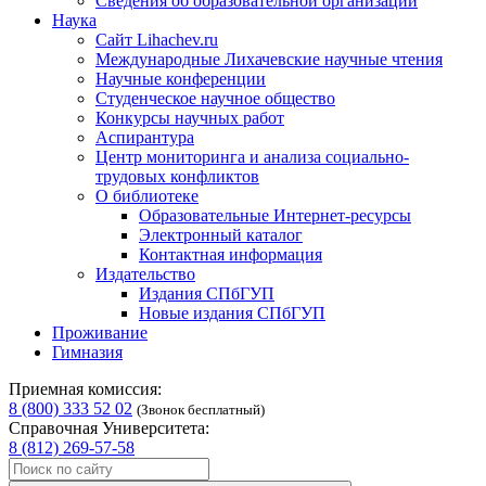
Сведения об образовательной организации
Наука
Сайт Lihachev.ru
Международные Лихачевские научные чтения
Научные конференции
Студенческое научное общество
Конкурсы научных работ
Аспирантура
Центр мониторинга и анализа социально-
трудовых конфликтов
О библиотеке
Образовательные Интернет-ресурсы
Электронный каталог
Контактная информация
Издательство
Издания СПбГУП
Новые издания СПбГУП
Проживание
Гимназия
Приемная комиссия:
8 (800) 333 52 02
(Звонок бесплатный)
Справочная Университета:
8 (812) 269-57-58