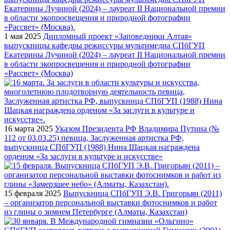
1 мая 2025
Дипломный проект «Заповедники Алтая»
выпускницы кафедры режиссуры мультимедиа СПбГУП
Екатерины Лучиной (2024) – лауреат II Национальной премии
в области экопросвещения и природной фотографии
«Рассвет» (Москва)
16 марта 2025
Указом Президента РФ Владимира Путина (№
112 от 03.03.25) певица, Заслуженная артистка РФ,
выпускница СПбГУП (1988) Нина Шацкая награждена
орденом «За заслуги в культуре и искусстве»
15 февраля 2025
Выпускница СПбГУП Э.В. Григорьян (2011)
– организатор персональной выставки фотоснимков и работ
из глины о зимнем Петербурге (Алматы, Казахстан)