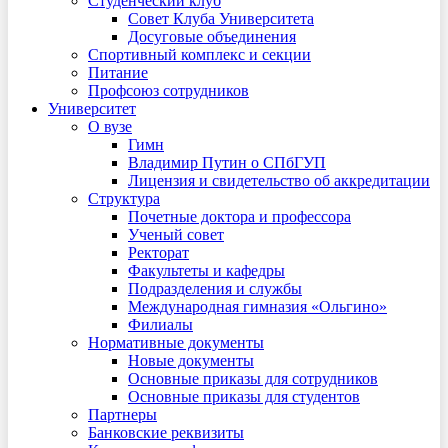
Студенческий клуб
Совет Клуба Университета
Досуговые объединения
Спортивный комплекс и секции
Питание
Профсоюз сотрудников
Университет
О вузе
Гимн
Владимир Путин о СПбГУП
Лицензия и свидетельство об аккредитации
Структура
Почетные доктора и профессора
Ученый совет
Ректорат
Факультеты и кафедры
Подразделения и службы
Международная гимназия «Ольгино»
Филиалы
Нормативные документы
Новые документы
Основные приказы для сотрудников
Основные приказы для студентов
Партнеры
Банковские реквизиты