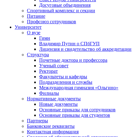
Досуговые объединения
Спортивный комплекс и секции
Питание
Профсоюз сотрудников
Университет
О вузе
Гимн
Владимир Путин о СПбГУП
Лицензия и свидетельство об аккредитации
Структура
Почетные доктора и профессора
Ученый совет
Ректорат
Факультеты и кафедры
Подразделения и службы
Международная гимназия «Ольгино»
Филиалы
Нормативные документы
Новые документы
Основные приказы для сотрудников
Основные приказы для студентов
Партнеры
Банковские реквизиты
Контактная информация