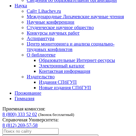
Сведения об образовательной организации
Наука
Сайт Lihachev.ru
Международные Лихачевские научные чтения
Научные конференции
Студенческое научное общество
Конкурсы научных работ
Аспирантура
Центр мониторинга и анализа социально-
трудовых конфликтов
О библиотеке
Образовательные Интернет-ресурсы
Электронный каталог
Контактная информация
Издательство
Издания СПбГУП
Новые издания СПбГУП
Проживание
Гимназия
Приемная комиссия:
8 (800) 333 52 02
(Звонок бесплатный)
Справочная Университета:
8 (812) 269-57-58