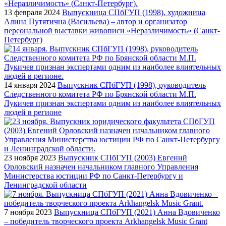
13 февраля 2024
Выпускница СПбГУП (1998), художница
Алина Путятична (Васильева) – автор и организатор
персональной выставки живописи «Неразличимость» (Санкт-
Петербург)
14 января 2024
Выпускник СПбГУП (1998), руководитель
Следственного комитета РФ по Брянской области М.П.
Лукичев признан экспертами одним из наиболее влиятельных
людей в регионе
23 ноября 2023
Выпускник СПбГУП (2003) Евгений
Орловский назначен начальником главного Управления
Министерства юстиции РФ по Санкт-Петербургу и
Ленинградской области
7 ноября 2023
Выпускница СПбГУП (2021) Анна Вдовиченко
– победитель творческого проекта Arkhangelsk Music Grant