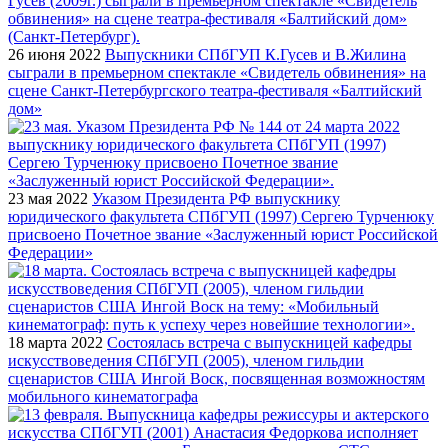
26 июня 2022
Выпускники СПбГУП К.Гусев и В.Жилина
сыграли в премьерном спектакле «Свидетель обвинения» на
сцене Санкт-Петербургского театра-фестиваля «Балтийский
дом»
23 мая 2022
Указом Президента РФ выпускнику
юридического факультета СПбГУП (1997) Сергею Турченюку
присвоено Почетное звание «Заслуженный юрист Российской
Федерации»
18 марта 2022
Состоялась встреча с выпускницей кафедры
искусствоведения СПбГУП (2005), членом гильдии
сценаристов США Ингой Воск, посвященная возможностям
мобильного кинематографа