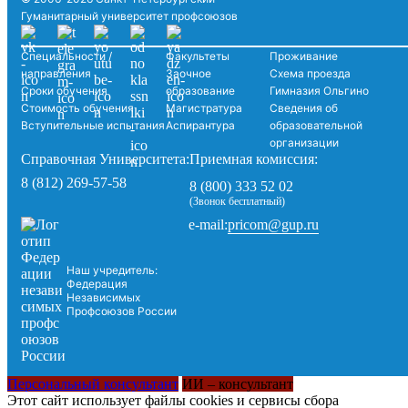
Гуманитарный университет профсоюзов
Специальности /
Факультеты
Проживание
направления
Заочное
Схема проезда
Сроки обучения
образование
Гимназия Ольгино
Стоимость обучения
Магистратура
Сведения об
Вступительные испытания
Аспирантура
образовательной
организации
Справочная Университета:
Приемная комиссия:
8 (812) 269-57-58
8 (800) 333 52 02
(Звонок бесплатный)
pricom@gup.ru
e-mail:
Наш учредитель:
Федерация
Независимых
Профсоюзов России
Персональный консультант
ИИ – консультант
Этот сайт использует файлы cookies и сервисы сбора