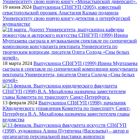
19 июня 2024
Выпускница СПбГУП (2005), известный
севастопольский прозаик Анастасия Калько подарила
Университету свою новую книгу-детектив о петербургской
журналистке
18 марта 2024
Выпускница СПбГУП (1999) Ирина Муртазаева
сыграла в спектакле по сценической композиции консультанта
ректората Университета, писателя Олега Солода «Сны белых
ночей»
13 февраля 2024
Выпускница СПбГУП (1998), начальник
Юридического управления Комитета по транспорту Санкт-
Петербурга В.А. Михайлова назначена заместителем главы
ведомства