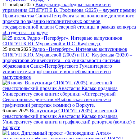
11 ноября 2025
Выпускница кафедры экономики и
управления СПбГУП Е.В. Трофимова (2025) – лауреат премии
Правительства Санкт-Петербурга за выполнение дипломного
проекта по заданию исполнительных органов
государственной власти Северной столицы в рамках конкурса
«Студенты – городу»
25 июля 2025
Радио «Петербург». Интервью выпускников
СПбГУП К.Ю. Муравьевой (2002) и П.С. Кауфельда (2020) –
проректоров Университета – об уникальности системы
образования Санкт-Петербургского Гуманитарного
университета профсоюзов и востребованности его
выпускников
6 июля 2025
Выпускница СПбГУП (2005), известный
севастопольский прозаик Анастасия Калько подарила
Университету свои книги и графический репортаж (комикс) о
Воркуте