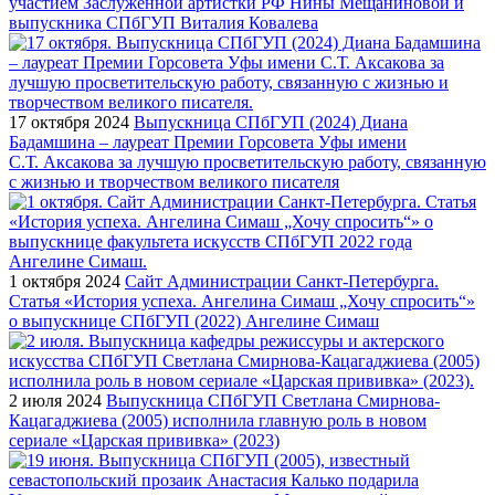
участием Заслуженной артистки РФ Нины Мещаниновой и
выпускника СПбГУП Виталия Ковалева
17 октября 2024
Выпускница СПбГУП (2024) Диана
Бадамшина – лауреат Премии Горсовета Уфы имени
С.Т. Аксакова за лучшую просветительскую работу, связанную
с жизнью и творчеством великого писателя
1 октября 2024
Сайт Администрации Санкт-Петербурга.
Статья «История успеха. Ангелина Симаш „Хочу спросить“»
о выпускнице СПбГУП (2022) Ангелине Симаш
2 июля 2024
Выпускница СПбГУП Светлана Смирнова-
Кацагаджиева (2005) исполнила главную роль в новом
сериале «Царская прививка» (2023)