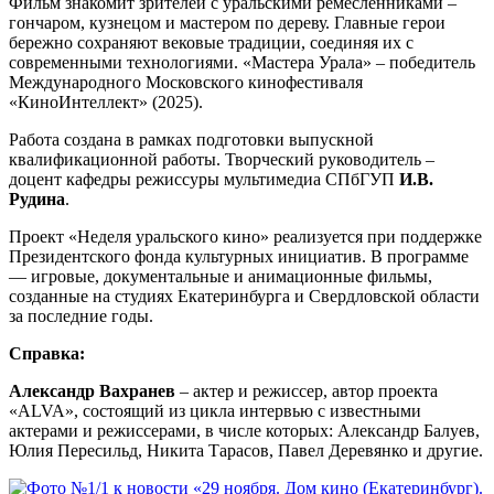
Фильм знакомит зрителей с уральскими ремесленниками –
гончаром, кузнецом и мастером по дереву. Главные герои
бережно сохраняют вековые традиции, соединяя их с
современными технологиями. «Мастера Урала» – победитель
Международного Московского кинофестиваля
«КиноИнтеллект» (2025).
Работа создана в рамках подготовки выпускной
квалификационной работы. Творческий руководитель –
доцент кафедры режиссуры мультимедиа СПбГУП
И.В.
Рудина
.
Проект «Неделя уральского кино» реализуется при поддержке
Президентского фонда культурных инициатив. В программе
— игровые, документальные и анимационные фильмы,
созданные на студиях Екатеринбурга и Свердловской области
за последние годы.
Справка:
Александр Вахранев
– актер и режиссер, автор проекта
«ALVA», состоящий из цикла интервью с известными
актерами и режиссерами, в числе которых: Александр Балуев,
Юлия Пересильд, Никита Тарасов, Павел Деревянко и другие.