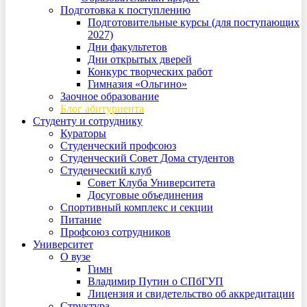
Подготовка к поступлению
Подготовительные курсы (для поступающих
2027)
Дни факультетов
Дни открытых дверей
Конкурс творческих работ
Гимназия «Ольгино»
Заочное образование
Блог абитуриента
Студенту и сотруднику
Кураторы
Студенческий профсоюз
Студенческий Совет Дома студентов
Студенческий клуб
Совет Клуба Университета
Досуговые объединения
Спортивный комплекс и секции
Питание
Профсоюз сотрудников
Университет
О вузе
Гимн
Владимир Путин о СПбГУП
Лицензия и свидетельство об аккредитации
Структура