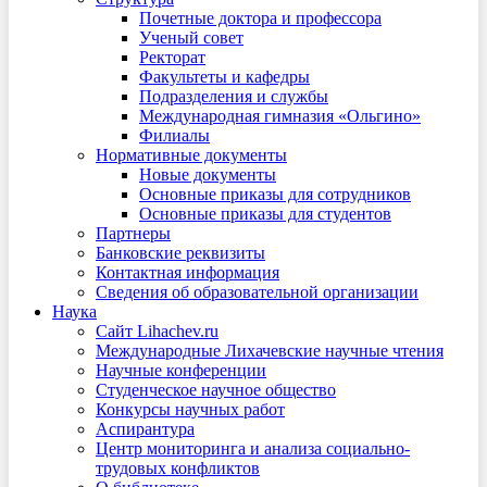
Почетные доктора и профессора
Ученый совет
Ректорат
Факультеты и кафедры
Подразделения и службы
Международная гимназия «Ольгино»
Филиалы
Нормативные документы
Новые документы
Основные приказы для сотрудников
Основные приказы для студентов
Партнеры
Банковские реквизиты
Контактная информация
Сведения об образовательной организации
Наука
Сайт Lihachev.ru
Международные Лихачевские научные чтения
Научные конференции
Студенческое научное общество
Конкурсы научных работ
Аспирантура
Центр мониторинга и анализа социально-
трудовых конфликтов