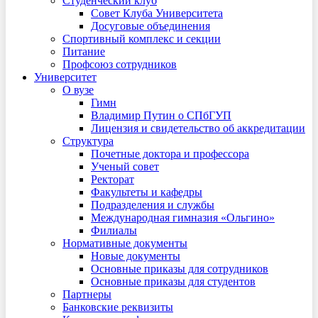
Студенческий клуб
Совет Клуба Университета
Досуговые объединения
Спортивный комплекс и секции
Питание
Профсоюз сотрудников
Университет
О вузе
Гимн
Владимир Путин о СПбГУП
Лицензия и свидетельство об аккредитации
Структура
Почетные доктора и профессора
Ученый совет
Ректорат
Факультеты и кафедры
Подразделения и службы
Международная гимназия «Ольгино»
Филиалы
Нормативные документы
Новые документы
Основные приказы для сотрудников
Основные приказы для студентов
Партнеры
Банковские реквизиты