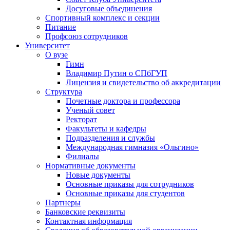
Досуговые объединения
Спортивный комплекс и секции
Питание
Профсоюз сотрудников
Университет
О вузе
Гимн
Владимир Путин о СПбГУП
Лицензия и свидетельство об аккредитации
Структура
Почетные доктора и профессора
Ученый совет
Ректорат
Факультеты и кафедры
Подразделения и службы
Международная гимназия «Ольгино»
Филиалы
Нормативные документы
Новые документы
Основные приказы для сотрудников
Основные приказы для студентов
Партнеры
Банковские реквизиты
Контактная информация