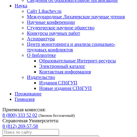
Сведения об образовательной организации
Наука
Сайт Lihachev.ru
Международные Лихачевские научные чтения
Научные конференции
Студенческое научное общество
Конкурсы научных работ
Аспирантура
Центр мониторинга и анализа социально-
трудовых конфликтов
О библиотеке
Образовательные Интернет-ресурсы
Электронный каталог
Контактная информация
Издательство
Издания СПбГУП
Новые издания СПбГУП
Проживание
Гимназия
Приемная комиссия:
8 (800) 333 52 02
(Звонок бесплатный)
Справочная Университета:
8 (812) 269-57-58