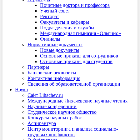
Почетные доктора и профессора
Ученый совет
Ректорат
Факультеты и кафедры
Подразделения и службы
Международная гимназия «Ольгино»
Филиалы
Нормативные документы
Новые документы
Основные приказы для сотрудников
Основные приказы для студентов
Партнеры
Банковские реквизиты
Контактная информация
Сведения об образовательной организации
Наука
Сайт Lihachev.ru
Международные Лихачевские научные чтения
Научные конференции
Студенческое научное общество
Конкурсы научных работ
Аспирантура
Центр мониторинга и анализа социально-
трудовых конфликтов