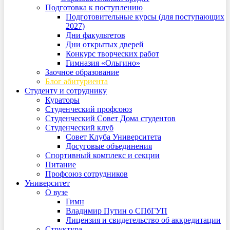
Подготовка к поступлению
Подготовительные курсы (для поступающих
2027)
Дни факультетов
Дни открытых дверей
Конкурс творческих работ
Гимназия «Ольгино»
Заочное образование
Блог абитуриента
Студенту и сотруднику
Кураторы
Студенческий профсоюз
Студенческий Совет Дома студентов
Студенческий клуб
Совет Клуба Университета
Досуговые объединения
Спортивный комплекс и секции
Питание
Профсоюз сотрудников
Университет
О вузе
Гимн
Владимир Путин о СПбГУП
Лицензия и свидетельство об аккредитации
Структура