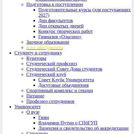
Подготовка к поступлению
Подготовительные курсы (для поступающих
2027)
Дни факультетов
Дни открытых дверей
Конкурс творческих работ
Гимназия «Ольгино»
Заочное образование
Блог абитуриента
Студенту и сотруднику
Кураторы
Студенческий профсоюз
Студенческий Совет Дома студентов
Студенческий клуб
Совет Клуба Университета
Досуговые объединения
Спортивный комплекс и секции
Питание
Профсоюз сотрудников
Университет
О вузе
Гимн
Владимир Путин о СПбГУП
Лицензия и свидетельство об аккредитации
Структура