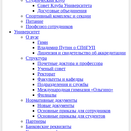
Студенческий клуб
Совет Клуба Университета
Досуговые объединения
Спортивный комплекс и секции
Питание
Профсоюз сотрудников
Университет
О вузе
Гимн
Владимир Путин о СПбГУП
Лицензия и свидетельство об аккредитации
Структура
Почетные доктора и профессора
Ученый совет
Ректорат
Факультеты и кафедры
Подразделения и службы
Международная гимназия «Ольгино»
Филиалы
Нормативные документы
Новые документы
Основные приказы для сотрудников
Основные приказы для студентов
Партнеры
Банковские реквизиты