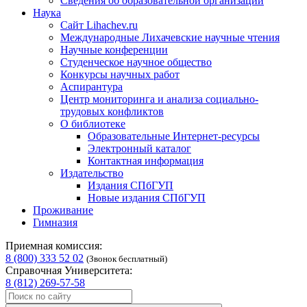
Сведения об образовательной организации
Наука
Сайт Lihachev.ru
Международные Лихачевские научные чтения
Научные конференции
Студенческое научное общество
Конкурсы научных работ
Аспирантура
Центр мониторинга и анализа социально-
трудовых конфликтов
О библиотеке
Образовательные Интернет-ресурсы
Электронный каталог
Контактная информация
Издательство
Издания СПбГУП
Новые издания СПбГУП
Проживание
Гимназия
Приемная комиссия:
8 (800) 333 52 02
(Звонок бесплатный)
Справочная Университета:
8 (812) 269-57-58