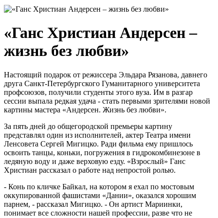
«Ганс Христиан Андерсен –
жизнь без любви»
Настоящий подарок от режиссера Эльдара Рязанова, давнего
друга Санкт-Петербургского Гуманитарного университета
профсоюзов, получили студенты этого вуза. Им в разгар
сессии выпала редкая удача - стать первыми зрителями новой
картины мастера «Андерсен. Жизнь без любви».
За пять дней до общегородской премьеры картину
представлял один из исполнителей, актер Театра имени
Ленсовета Сергей Мигицко. Ради фильма ему пришлось
освоить танцы, коньки, погружения в гидрокомбинезоне в
ледяную воду и даже верховую езду. «Взрослый» Ганс
Христиан рассказал о работе над непростой ролью.
- Конь по кличке Байкал, на котором я ехал по мостовым
оккупированной фашистами «Дании», оказался хорошим
парнем, - рассказал Мигицко. - Он артист Мариинки,
понимает все сложности нашей профессии, разве что не