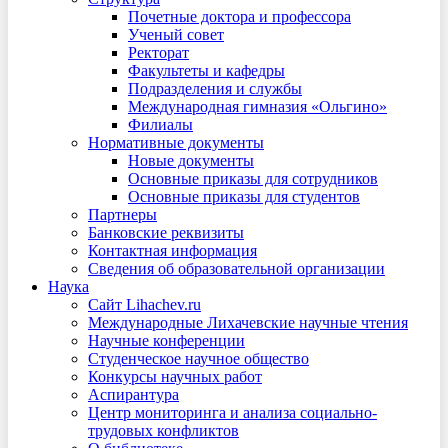
Почетные доктора и профессора
Ученый совет
Ректорат
Факультеты и кафедры
Подразделения и службы
Международная гимназия «Ольгино»
Филиалы
Нормативные документы
Новые документы
Основные приказы для сотрудников
Основные приказы для студентов
Партнеры
Банковские реквизиты
Контактная информация
Сведения об образовательной организации
Наука
Сайт Lihachev.ru
Международные Лихачевские научные чтения
Научные конференции
Студенческое научное общество
Конкурсы научных работ
Аспирантура
Центр мониторинга и анализа социально-
трудовых конфликтов