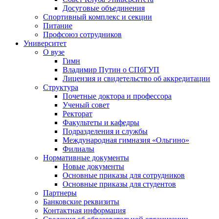
Досуговые объединения
Спортивный комплекс и секции
Питание
Профсоюз сотрудников
Университет
О вузе
Гимн
Владимир Путин о СПбГУП
Лицензия и свидетельство об аккредитации
Структура
Почетные доктора и профессора
Ученый совет
Ректорат
Факультеты и кафедры
Подразделения и службы
Международная гимназия «Ольгино»
Филиалы
Нормативные документы
Новые документы
Основные приказы для сотрудников
Основные приказы для студентов
Партнеры
Банковские реквизиты
Контактная информация