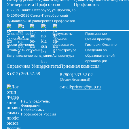
192238, Санкт-Петербург, ул. Фучика, 15
© 2006–2026 Санкт-Петербургский
Гуманитарный университет профсоюзов
Специальности /
Факультеты
Проживание
направления
Заочное
Схема проезда
Сроки обучения
образование
Гимназия Ольгино
Стоимость обучения
Магистратура
Сведения об
Вступительные испытания
Аспирантура
образовательной
организации
Справочная Университета:
Приемная комиссия:
8 (812) 269-57-58
8 (800) 333 52 02
(Звонок бесплатный)
pricom@gup.ru
e-mail:
Наш учредитель:
Федерация
Независимых
Профсоюзов России