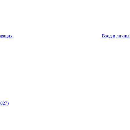
идящих
Вход в личны
027)