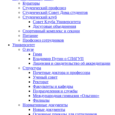
Кураторы
Студенческий профсоюз
Студенческий Совет Дома студентов
Студенческий клуб
Совет Клуба Университета
Досуговые объединения
Спортивный комплекс и секции
Питание
Профсоюз сотрудников
Университет
О вузе
Гимн
Владимир Путин о СПбГУП
Лицензия и свидетельство об аккредитации
Структура
Почетные доктора и профессора
Ученый совет
Ректорат
Факультеты и кафедры
Подразделения и службы
Международная гимназия «Ольгино»
Филиалы
Нормативные документы
Новые документы
Основные приказы для сотрудников