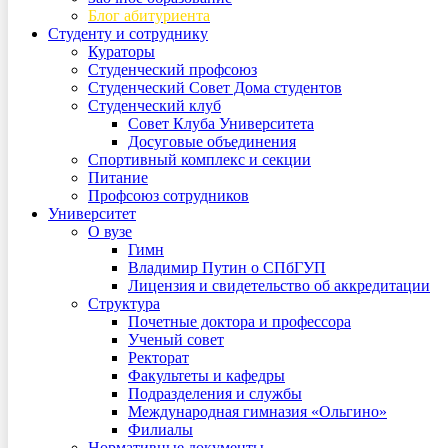
Блог абитуриента
Студенту и сотруднику
Кураторы
Студенческий профсоюз
Студенческий Совет Дома студентов
Студенческий клуб
Совет Клуба Университета
Досуговые объединения
Спортивный комплекс и секции
Питание
Профсоюз сотрудников
Университет
О вузе
Гимн
Владимир Путин о СПбГУП
Лицензия и свидетельство об аккредитации
Структура
Почетные доктора и профессора
Ученый совет
Ректорат
Факультеты и кафедры
Подразделения и службы
Международная гимназия «Ольгино»
Филиалы
Нормативные документы