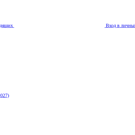
идящих
Вход в личны
027)