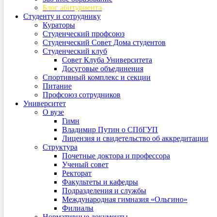
Блог абитуриента
Студенту и сотруднику
Кураторы
Студенческий профсоюз
Студенческий Совет Дома студентов
Студенческий клуб
Совет Клуба Университета
Досуговые объединения
Спортивный комплекс и секции
Питание
Профсоюз сотрудников
Университет
О вузе
Гимн
Владимир Путин о СПбГУП
Лицензия и свидетельство об аккредитации
Структура
Почетные доктора и профессора
Ученый совет
Ректорат
Факультеты и кафедры
Подразделения и службы
Международная гимназия «Ольгино»
Филиалы
Нормативные документы