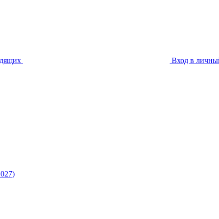
идящих
Вход в личны
027)