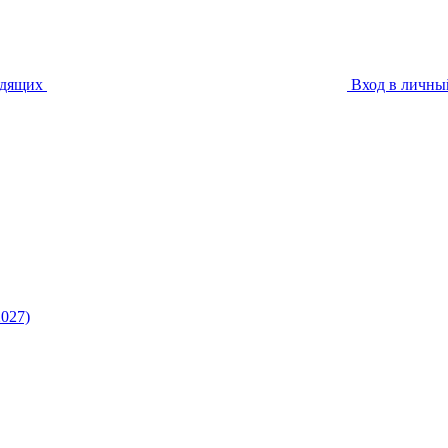
идящих
Вход в личны
027)