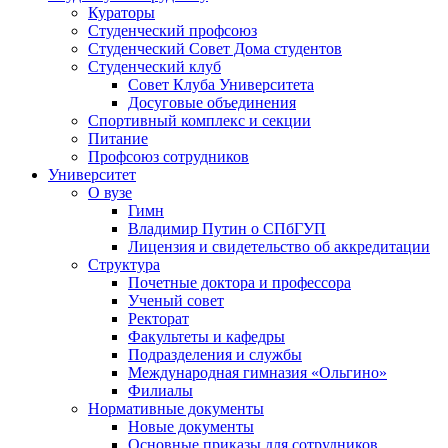
Кураторы
Студенческий профсоюз
Студенческий Совет Дома студентов
Студенческий клуб
Совет Клуба Университета
Досуговые объединения
Спортивный комплекс и секции
Питание
Профсоюз сотрудников
Университет
О вузе
Гимн
Владимир Путин о СПбГУП
Лицензия и свидетельство об аккредитации
Структура
Почетные доктора и профессора
Ученый совет
Ректорат
Факультеты и кафедры
Подразделения и службы
Международная гимназия «Ольгино»
Филиалы
Нормативные документы
Новые документы
Основные приказы для сотрудников