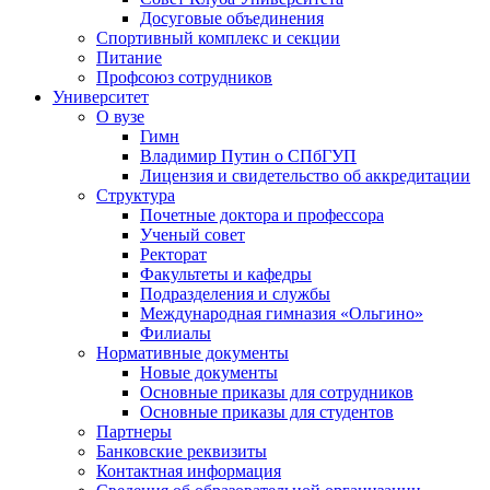
Досуговые объединения
Спортивный комплекс и секции
Питание
Профсоюз сотрудников
Университет
О вузе
Гимн
Владимир Путин о СПбГУП
Лицензия и свидетельство об аккредитации
Структура
Почетные доктора и профессора
Ученый совет
Ректорат
Факультеты и кафедры
Подразделения и службы
Международная гимназия «Ольгино»
Филиалы
Нормативные документы
Новые документы
Основные приказы для сотрудников
Основные приказы для студентов
Партнеры
Банковские реквизиты
Контактная информация