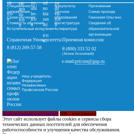
Специальности /
Факультеты
Проживание
направления
Заочное
Схема проезда
Сроки обучения
образование
Гимназия Ольгино
Стоимость обучения
Магистратура
Сведения об
Вступительные испытания
Аспирантура
образовательной
организации
Справочная Университета:
Приемная комиссия:
8 (812) 269-57-58
8 (800) 333 52 02
(Звонок бесплатный)
pricom@gup.ru
e-mail:
Наш учредитель:
Федерация
Независимых
Профсоюзов России
Персональный консультант
ИИ – консультант
Этот сайт использует файлы cookies и сервисы сбора
технических данных посетителей для обеспечения
работоспособности и улучшения качества обслуживания.