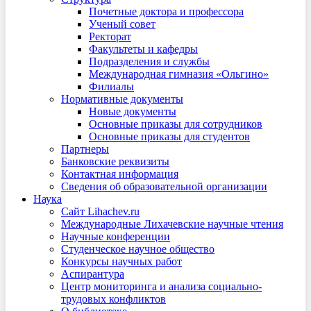
Почетные доктора и профессора
Ученый совет
Ректорат
Факультеты и кафедры
Подразделения и службы
Международная гимназия «Ольгино»
Филиалы
Нормативные документы
Новые документы
Основные приказы для сотрудников
Основные приказы для студентов
Партнеры
Банковские реквизиты
Контактная информация
Сведения об образовательной организации
Наука
Сайт Lihachev.ru
Международные Лихачевские научные чтения
Научные конференции
Студенческое научное общество
Конкурсы научных работ
Аспирантура
Центр мониторинга и анализа социально-
трудовых конфликтов