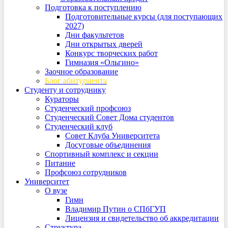
Подготовка к поступлению
Подготовительные курсы (для поступающих
2027)
Дни факультетов
Дни открытых дверей
Конкурс творческих работ
Гимназия «Ольгино»
Заочное образование
Блог абитуриента
Студенту и сотруднику
Кураторы
Студенческий профсоюз
Студенческий Совет Дома студентов
Студенческий клуб
Совет Клуба Университета
Досуговые объединения
Спортивный комплекс и секции
Питание
Профсоюз сотрудников
Университет
О вузе
Гимн
Владимир Путин о СПбГУП
Лицензия и свидетельство об аккредитации
Структура