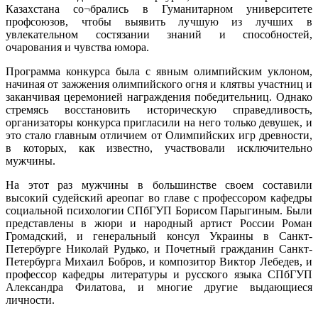
Казахстана со¬брались в Гуманитарном университете
профсоюзов, чтобы выявить лучшую из лучших в
увлекательном состязании знаний и способностей,
очарования и чувства юмора.
Программа конкурса была с явным олимпийским уклоном,
начиная от зажжения олимпийского огня и клятвы участниц и
заканчивая церемонией награждения победительниц. Однако
стремясь восстановить историческую справедливость,
организаторы конкурса пригласили на него только девушек, и
это стало главным отличием от Олимпийских игр древности,
в которых, как известно, участвовали исключительно
мужчины.
На этот раз мужчины в большинстве своем составили
высокий судейский ареопаг во главе с профессором кафедры
социальной психологии СПбГУП Борисом Парыгиным. Были
представлены в жюри и народный артист России Роман
Громадский, и генеральный консул Украины в Санкт-
Петербурге Николай Рудько, и Почетный гражданин Санкт-
Петербурга Михаил Бобров, и композитор Виктор Лебедев, и
профессор кафедры литературы и русского языка СПбГУП
Александра Филатова, и многие другие выдающиеся
личности.