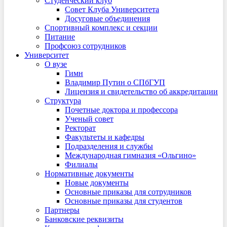
Студенческий клуб
Совет Клуба Университета
Досуговые объединения
Спортивный комплекс и секции
Питание
Профсоюз сотрудников
Университет
О вузе
Гимн
Владимир Путин о СПбГУП
Лицензия и свидетельство об аккредитации
Структура
Почетные доктора и профессора
Ученый совет
Ректорат
Факультеты и кафедры
Подразделения и службы
Международная гимназия «Ольгино»
Филиалы
Нормативные документы
Новые документы
Основные приказы для сотрудников
Основные приказы для студентов
Партнеры
Банковские реквизиты