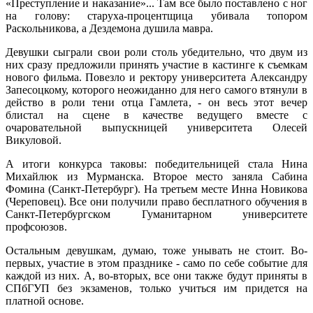
«Преступление и наказание»... Там все было поставлено с ног
на голову: старуха-процентщица убивала топором
Раскольникова, а Дездемона душила мавра.
Девушки сыграли свои роли столь убедительно, что двум из
них сразу предложили принять участие в кастинге к съемкам
нового фильма. Повезло и ректору университета Александру
Запесоцкому, которого неожиданно для него самого втянули в
действо в роли тени отца Гамлета, - он весь этот вечер
блистал на сцене в качестве ведущего вместе с
очаровательной выпускницей университета Олесей
Викуловой.
А итоги конкурса таковы: победительницей стала Нина
Михайлюк из Мурманска. Второе место заняла Сабина
Фомина (Санкт-Петербург). На третьем месте Инна Новикова
(Череповец). Все они получили право бесплатного обучения в
Санкт-Петербургском Гуманитарном университете
профсоюзов.
Остальным девушкам, думаю, тоже унывать не стоит. Во-
первых, участие в этом празднике - само по себе событие для
каждой из них. А, во-вторых, все они также будут приняты в
СПбГУП без экзаменов, только учиться им придется на
платной основе.