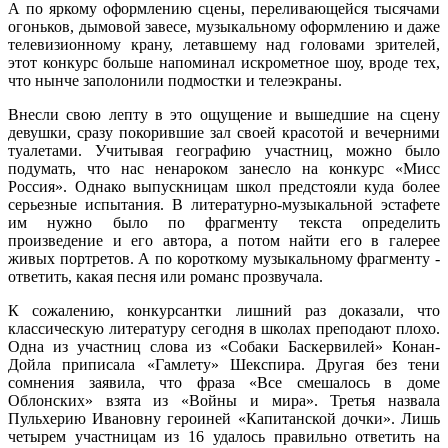
А по яркому оформлению сцены, переливающейся тысячами
огоньков, дымовой завесе, музыкальному оформлению и даже
телевизионному крану, летавшему над головами зрителей,
этот конкурс больше напоминал искрометное шоу, вроде тех,
что нынче заполонили подмостки и телеэкраны.
Внесли свою лепту в это ощущение и вышедшие на сцену
девушки, сразу покорившие зал своей красотой и вечерними
туалетами. Учитывая географию участниц, можно было
подумать, что нас ненароком занесло на конкурс «Мисс
Россия». Однако выпускницам школ предстояли куда более
серьезные испытания. В литературно-музыкальной эстафете
им нужно было по фрагменту текста определить
произведение и его автора, а потом найти его в галерее
живых портретов. А по короткому музыкальному фрагменту -
ответить, какая песня или романс прозвучала.
К сожалению, конкурсантки лишний раз доказали, что
классическую литературу сегодня в школах преподают плохо.
Одна из участниц слова из «Собаки Баскервилей» Конан-
Дойла приписала «Гамлету» Шекспира. Другая без тени
сомнения заявила, что фраза «Все смешалось в доме
Облонских» взята из «Войны и мира». Третья назвала
Пульхерию Ивановну героиней «Капитанской дочки». Лишь
четырем участницам из 16 удалось правильно ответить на