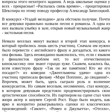
вопросы этого нехитрого задания. А ведь школьные оценки у
всех - прекрасные! «Распалась связь времен», - процитировал
Шекспира по этому поводу профессор Александр Запесоцкий.
В конкурсе «Угадай мелодию» дела обстояли получше. Почти
все девушки правильно назвали песни и романсы. А одна из
них вызвала улыбку в зале, открыв новый музыкальный жанр
- застольная песня.
Немало веселых минут вызвал и второй этап конкурса, в
который пробились лишь шесть участниц. Сначала им нужно
было перевести с английского фразу и догадаться, из какого
она фильма. Здесь неожиданно выяснилось, что, если с языком
у финалисток проблем нет, то вот отечественную
киноклассику они знают гораздо хуже. Скажем, казалось бы,
всем известную фразу «Так он же памятник! Кто же его
посадит?» из комедии «Джентльмены удачи» одна из
участниц приписала фильму «Мэри Поппинс, до свидания!».
Впрочем, может быть, здесь сыграло роль и волнение
конкурсанток. Но самым веселым, несомненно, стал конкурс,
в котором девушкам предстояло продемонстрировать свои
артистические способности. Их партнером на сцене стал член
жюри актер и шоумен Сергей Рост. Надо было видеть, как
ярко и колоритно разыгрывались сценки из классических
произведений: «Гамлет», «Ромео и Джульетта», «Отелло»,