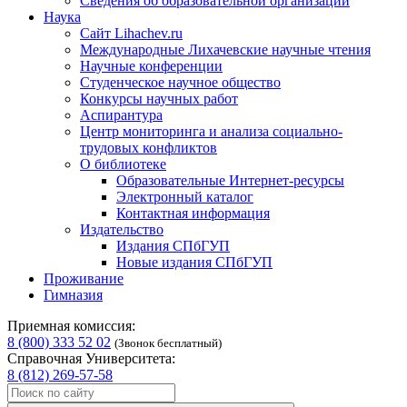
Сведения об образовательной организации
Наука
Сайт Lihachev.ru
Международные Лихачевские научные чтения
Научные конференции
Студенческое научное общество
Конкурсы научных работ
Аспирантура
Центр мониторинга и анализа социально-
трудовых конфликтов
О библиотеке
Образовательные Интернет-ресурсы
Электронный каталог
Контактная информация
Издательство
Издания СПбГУП
Новые издания СПбГУП
Проживание
Гимназия
Приемная комиссия:
8 (800) 333 52 02
(Звонок бесплатный)
Справочная Университета:
8 (812) 269-57-58