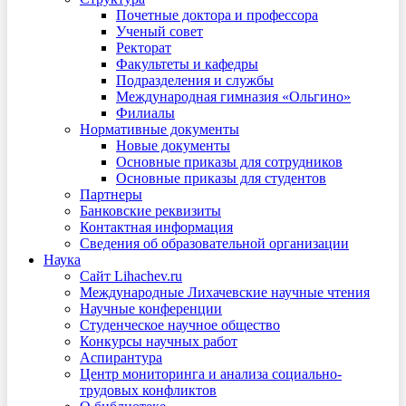
Почетные доктора и профессора
Ученый совет
Ректорат
Факультеты и кафедры
Подразделения и службы
Международная гимназия «Ольгино»
Филиалы
Нормативные документы
Новые документы
Основные приказы для сотрудников
Основные приказы для студентов
Партнеры
Банковские реквизиты
Контактная информация
Сведения об образовательной организации
Наука
Сайт Lihachev.ru
Международные Лихачевские научные чтения
Научные конференции
Студенческое научное общество
Конкурсы научных работ
Аспирантура
Центр мониторинга и анализа социально-
трудовых конфликтов