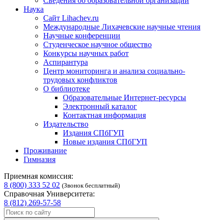
Сведения об образовательной организации
Наука
Сайт Lihachev.ru
Международные Лихачевские научные чтения
Научные конференции
Студенческое научное общество
Конкурсы научных работ
Аспирантура
Центр мониторинга и анализа социально-
трудовых конфликтов
О библиотеке
Образовательные Интернет-ресурсы
Электронный каталог
Контактная информация
Издательство
Издания СПбГУП
Новые издания СПбГУП
Проживание
Гимназия
Приемная комиссия:
8 (800) 333 52 02
(Звонок бесплатный)
Справочная Университета:
8 (812) 269-57-58