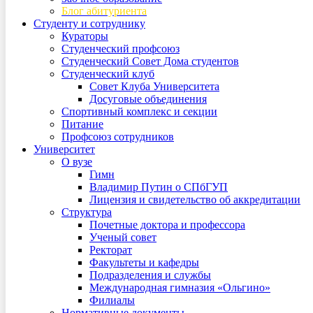
Блог абитуриента
Студенту и сотруднику
Кураторы
Студенческий профсоюз
Студенческий Совет Дома студентов
Студенческий клуб
Совет Клуба Университета
Досуговые объединения
Спортивный комплекс и секции
Питание
Профсоюз сотрудников
Университет
О вузе
Гимн
Владимир Путин о СПбГУП
Лицензия и свидетельство об аккредитации
Структура
Почетные доктора и профессора
Ученый совет
Ректорат
Факультеты и кафедры
Подразделения и службы
Международная гимназия «Ольгино»
Филиалы
Нормативные документы