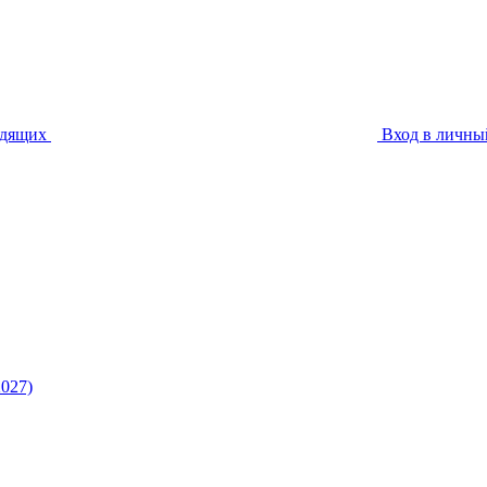
идящих
Вход в личны
027)