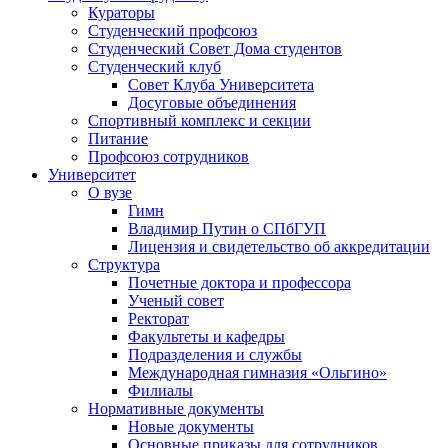
Кураторы
Студенческий профсоюз
Студенческий Совет Дома студентов
Студенческий клуб
Совет Клуба Университета
Досуговые объединения
Спортивный комплекс и секции
Питание
Профсоюз сотрудников
Университет
О вузе
Гимн
Владимир Путин о СПбГУП
Лицензия и свидетельство об аккредитации
Структура
Почетные доктора и профессора
Ученый совет
Ректорат
Факультеты и кафедры
Подразделения и службы
Международная гимназия «Ольгино»
Филиалы
Нормативные документы
Новые документы
Основные приказы для сотрудников