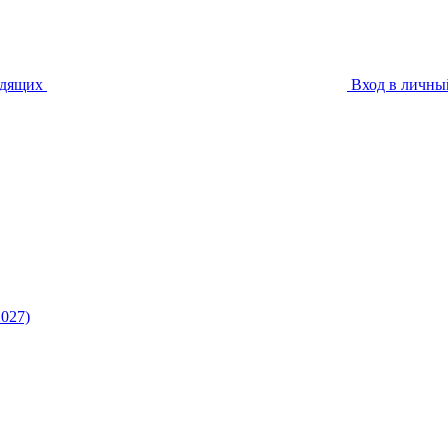
идящих
Вход в личны
027)