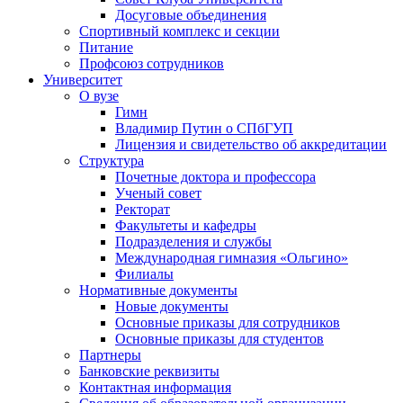
Досуговые объединения
Спортивный комплекс и секции
Питание
Профсоюз сотрудников
Университет
О вузе
Гимн
Владимир Путин о СПбГУП
Лицензия и свидетельство об аккредитации
Структура
Почетные доктора и профессора
Ученый совет
Ректорат
Факультеты и кафедры
Подразделения и службы
Международная гимназия «Ольгино»
Филиалы
Нормативные документы
Новые документы
Основные приказы для сотрудников
Основные приказы для студентов
Партнеры
Банковские реквизиты
Контактная информация