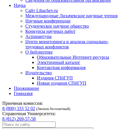
Сведения об образовательной организации
Наука
Сайт Lihachev.ru
Международные Лихачевские научные чтения
Научные конференции
Студенческое научное общество
Конкурсы научных работ
Аспирантура
Центр мониторинга и анализа социально-
трудовых конфликтов
О библиотеке
Образовательные Интернет-ресурсы
Электронный каталог
Контактная информация
Издательство
Издания СПбГУП
Новые издания СПбГУП
Проживание
Гимназия
Приемная комиссия:
8 (800) 333 52 02
(Звонок бесплатный)
Справочная Университета:
8 (812) 269-57-58