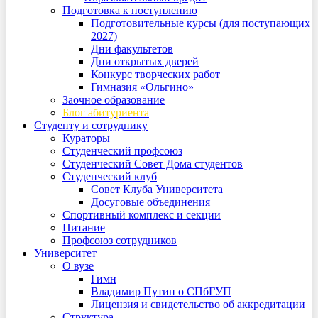
Подготовка к поступлению
Подготовительные курсы (для поступающих
2027)
Дни факультетов
Дни открытых дверей
Конкурс творческих работ
Гимназия «Ольгино»
Заочное образование
Блог абитуриента
Студенту и сотруднику
Кураторы
Студенческий профсоюз
Студенческий Совет Дома студентов
Студенческий клуб
Совет Клуба Университета
Досуговые объединения
Спортивный комплекс и секции
Питание
Профсоюз сотрудников
Университет
О вузе
Гимн
Владимир Путин о СПбГУП
Лицензия и свидетельство об аккредитации
Структура