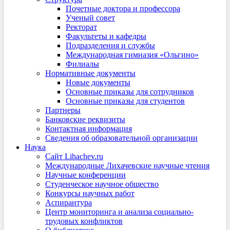
Почетные доктора и профессора
Ученый совет
Ректорат
Факультеты и кафедры
Подразделения и службы
Международная гимназия «Ольгино»
Филиалы
Нормативные документы
Новые документы
Основные приказы для сотрудников
Основные приказы для студентов
Партнеры
Банковские реквизиты
Контактная информация
Сведения об образовательной организации
Наука
Сайт Lihachev.ru
Международные Лихачевские научные чтения
Научные конференции
Студенческое научное общество
Конкурсы научных работ
Аспирантура
Центр мониторинга и анализа социально-
трудовых конфликтов