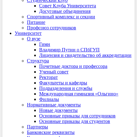
Студенческий клуб
Совет Клуба Университета
Досуговые объединения
Спортивный комплекс и секции
Питание
Профсоюз сотрудников
Университет
О вузе
Гимн
Владимир Путин о СПбГУП
Лицензия и свидетельство об аккредитации
Структура
Почетные доктора и профессора
Ученый совет
Ректорат
Факультеты и кафедры
Подразделения и службы
Международная гимназия «Ольгино»
Филиалы
Нормативные документы
Новые документы
Основные приказы для сотрудников
Основные приказы для студентов
Партнеры
Банковские реквизиты