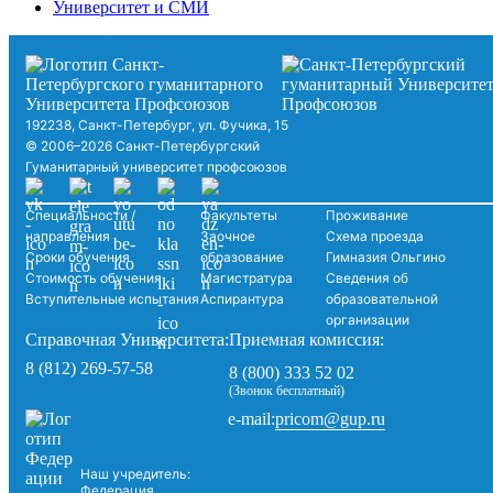
Университет и СМИ
192238, Санкт-Петербург, ул. Фучика, 15
© 2006–2026 Санкт-Петербургский
Гуманитарный университет профсоюзов
Специальности /
Факультеты
Проживание
направления
Заочное
Схема проезда
Сроки обучения
образование
Гимназия Ольгино
Стоимость обучения
Магистратура
Сведения об
Вступительные испытания
Аспирантура
образовательной
организации
Справочная Университета:
Приемная комиссия:
8 (812) 269-57-58
8 (800) 333 52 02
(Звонок бесплатный)
pricom@gup.ru
e-mail:
Наш учредитель:
Федерация