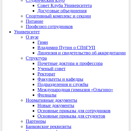
Студенческий клуб
Совет Клуба Университета
Досуговые объединения
Спортивный комплекс и секции
Питание
Профсоюз сотрудников
Университет
О вузе
Гимн
Владимир Путин о СПбГУП
Лицензия и свидетельство об аккредитации
Структура
Почетные доктора и профессора
Ученый совет
Ректорат
Факультеты и кафедры
Подразделения и службы
Международная гимназия «Ольгино»
Филиалы
Нормативные документы
Новые документы
Основные приказы для сотрудников
Основные приказы для студентов
Партнеры
Банковские реквизиты