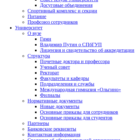
Досуговые объединения
Спортивный комплекс и секции
Питание
Профсоюз сотрудников
Университет
О вузе
Гимн
Владимир Путин о СПбГУП
Лицензия и свидетельство об аккредитации
Структура
Почетные доктора и профессора
Ученый совет
Ректорат
Факультеты и кафедры
Подразделения и службы
Международная гимназия «Ольгино»
Филиалы
Нормативные документы
Новые документы
Основные приказы для сотрудников
Основные приказы для студентов
Партнеры
Банковские реквизиты
Контактная информация