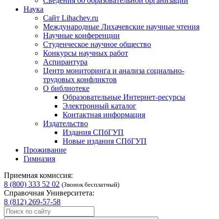
Сведения об образовательной организации
Наука
Сайт Lihachev.ru
Международные Лихачевские научные чтения
Научные конференции
Студенческое научное общество
Конкурсы научных работ
Аспирантура
Центр мониторинга и анализа социально-
трудовых конфликтов
О библиотеке
Образовательные Интернет-ресурсы
Электронный каталог
Контактная информация
Издательство
Издания СПбГУП
Новые издания СПбГУП
Проживание
Гимназия
Приемная комиссия:
8 (800) 333 52 02
(Звонок бесплатный)
Справочная Университета:
8 (812) 269-57-58