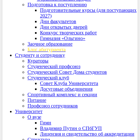
Подготовка к поступлению
Подготовительные курсы (для поступающих
2027)
Дни факультетов
Дни открытых дверей
Конкурс творческих работ
Гимназия «Ольгино»
Заочное образование
Блог абитуриента
Студенту и сотруднику
Кураторы
Студенческий профсоюз
Студенческий Совет Дома студентов
Студенческий клуб
Совет Клуба Университета
Досуговые объединения
Спортивный комплекс и секции
Питание
Профсоюз сотрудников
Университет
О вузе
Гимн
Владимир Путин о СПбГУП
Лицензия и свидетельство об аккредитации
Структура