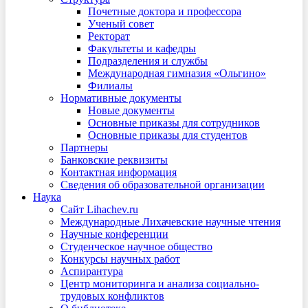
Почетные доктора и профессора
Ученый совет
Ректорат
Факультеты и кафедры
Подразделения и службы
Международная гимназия «Ольгино»
Филиалы
Нормативные документы
Новые документы
Основные приказы для сотрудников
Основные приказы для студентов
Партнеры
Банковские реквизиты
Контактная информация
Сведения об образовательной организации
Наука
Сайт Lihachev.ru
Международные Лихачевские научные чтения
Научные конференции
Студенческое научное общество
Конкурсы научных работ
Аспирантура
Центр мониторинга и анализа социально-
трудовых конфликтов