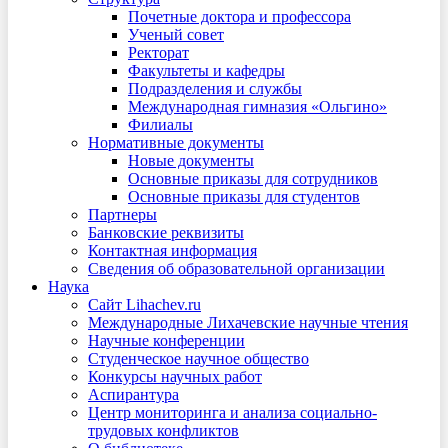
Почетные доктора и профессора
Ученый совет
Ректорат
Факультеты и кафедры
Подразделения и службы
Международная гимназия «Ольгино»
Филиалы
Нормативные документы
Новые документы
Основные приказы для сотрудников
Основные приказы для студентов
Партнеры
Банковские реквизиты
Контактная информация
Сведения об образовательной организации
Наука
Сайт Lihachev.ru
Международные Лихачевские научные чтения
Научные конференции
Студенческое научное общество
Конкурсы научных работ
Аспирантура
Центр мониторинга и анализа социально-
трудовых конфликтов