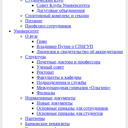
Студенческий клуб
Совет Клуба Университета
Досуговые объединения
Спортивный комплекс и секции
Питание
Профсоюз сотрудников
Университет
О вузе
Гимн
Владимир Путин о СПбГУП
Лицензия и свидетельство об аккредитации
Структура
Почетные доктора и профессора
Ученый совет
Ректорат
Факультеты и кафедры
Подразделения и службы
Международная гимназия «Ольгино»
Филиалы
Нормативные документы
Новые документы
Основные приказы для сотрудников
Основные приказы для студентов
Партнеры
Банковские реквизиты