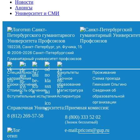
Новости
Анонсы
Университет и СМИ
192238, Санкт-Петербург, ул. Фучика, 15
© 2006–2026 Санкт-Петербургский
Гуманитарный университет профсоюзов
Специальности /
Факультеты
Проживание
направления
Заочное
Схема проезда
Сроки обучения
образование
Гимназия Ольгино
Стоимость обучения
Магистратура
Сведения об
Вступительные испытания
Аспирантура
образовательной
организации
Справочная Университета:
Приемная комиссия:
8 (812) 269-57-58
8 (800) 333 52 02
(Звонок бесплатный)
pricom@gup.ru
e-mail: