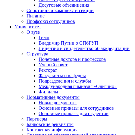
Досуговые объединения
Спортивный комплекс и секции
Питание
Профсоюз сотрудников
Университет
О вузе
Гимн
Владимир Путин о СПбГУП
Лицензия и свидетельство об аккредитации
Структура
Почетные доктора и профессора
Ученый совет
Ректорат
Факультеты и кафедры
Подразделения и службы
Международная гимназия «Ольгино»
Филиалы
Нормативные документы
Новые документы
Основные приказы для сотрудников
Основные приказы для студентов
Партнеры
Банковские реквизиты
Контактная информация