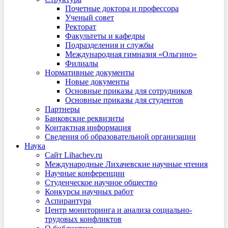
Почетные доктора и профессора
Ученый совет
Ректорат
Факультеты и кафедры
Подразделения и службы
Международная гимназия «Ольгино»
Филиалы
Нормативные документы
Новые документы
Основные приказы для сотрудников
Основные приказы для студентов
Партнеры
Банковские реквизиты
Контактная информация
Сведения об образовательной организации
Наука
Сайт Lihachev.ru
Международные Лихачевские научные чтения
Научные конференции
Студенческое научное общество
Конкурсы научных работ
Аспирантура
Центр мониторинга и анализа социально-
трудовых конфликтов