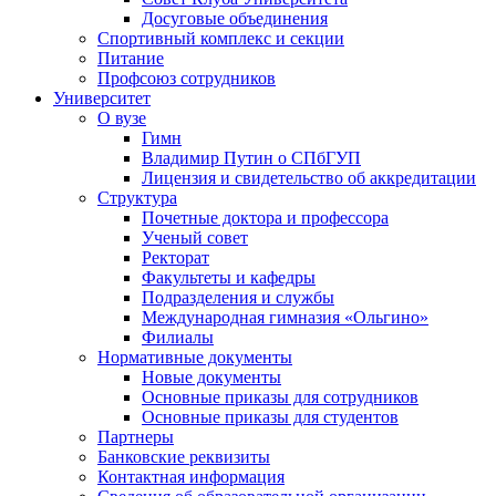
Досуговые объединения
Спортивный комплекс и секции
Питание
Профсоюз сотрудников
Университет
О вузе
Гимн
Владимир Путин о СПбГУП
Лицензия и свидетельство об аккредитации
Структура
Почетные доктора и профессора
Ученый совет
Ректорат
Факультеты и кафедры
Подразделения и службы
Международная гимназия «Ольгино»
Филиалы
Нормативные документы
Новые документы
Основные приказы для сотрудников
Основные приказы для студентов
Партнеры
Банковские реквизиты
Контактная информация