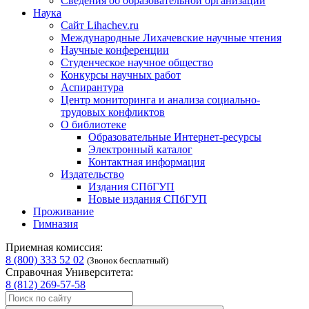
Сведения об образовательной организации
Наука
Сайт Lihachev.ru
Международные Лихачевские научные чтения
Научные конференции
Студенческое научное общество
Конкурсы научных работ
Аспирантура
Центр мониторинга и анализа социально-
трудовых конфликтов
О библиотеке
Образовательные Интернет-ресурсы
Электронный каталог
Контактная информация
Издательство
Издания СПбГУП
Новые издания СПбГУП
Проживание
Гимназия
Приемная комиссия:
8 (800) 333 52 02
(Звонок бесплатный)
Справочная Университета:
8 (812) 269-57-58