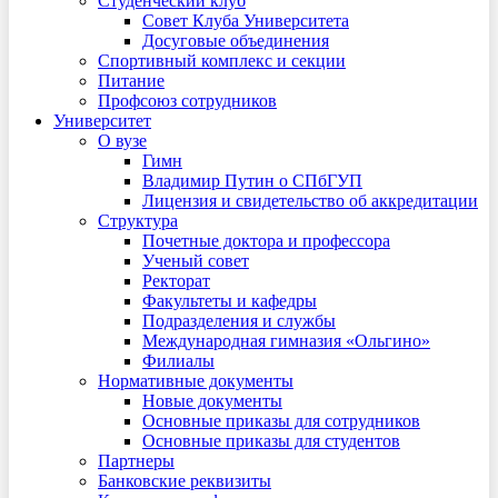
Студенческий клуб
Совет Клуба Университета
Досуговые объединения
Спортивный комплекс и секции
Питание
Профсоюз сотрудников
Университет
О вузе
Гимн
Владимир Путин о СПбГУП
Лицензия и свидетельство об аккредитации
Структура
Почетные доктора и профессора
Ученый совет
Ректорат
Факультеты и кафедры
Подразделения и службы
Международная гимназия «Ольгино»
Филиалы
Нормативные документы
Новые документы
Основные приказы для сотрудников
Основные приказы для студентов
Партнеры
Банковские реквизиты