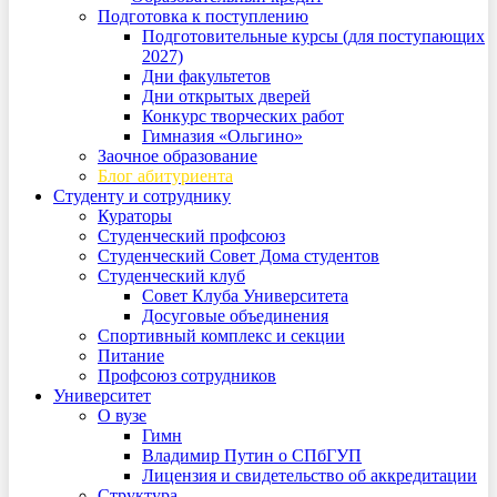
Подготовка к поступлению
Подготовительные курсы (для поступающих
2027)
Дни факультетов
Дни открытых дверей
Конкурс творческих работ
Гимназия «Ольгино»
Заочное образование
Блог абитуриента
Студенту и сотруднику
Кураторы
Студенческий профсоюз
Студенческий Совет Дома студентов
Студенческий клуб
Совет Клуба Университета
Досуговые объединения
Спортивный комплекс и секции
Питание
Профсоюз сотрудников
Университет
О вузе
Гимн
Владимир Путин о СПбГУП
Лицензия и свидетельство об аккредитации
Структура