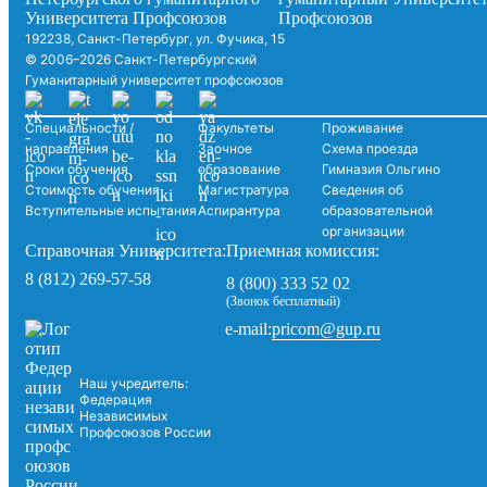
192238, Санкт-Петербург, ул. Фучика, 15
© 2006–2026 Санкт-Петербургский
Гуманитарный университет профсоюзов
Специальности /
Факультеты
Проживание
направления
Заочное
Схема проезда
Сроки обучения
образование
Гимназия Ольгино
Стоимость обучения
Магистратура
Сведения об
Вступительные испытания
Аспирантура
образовательной
организации
Справочная Университета:
Приемная комиссия:
8 (812) 269-57-58
8 (800) 333 52 02
(Звонок бесплатный)
pricom@gup.ru
e-mail:
Наш учредитель:
Федерация
Независимых
Профсоюзов России