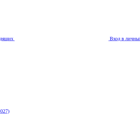
идящих
Вход в личны
027)