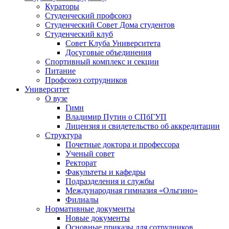
Кураторы
Студенческий профсоюз
Студенческий Совет Дома студентов
Студенческий клуб
Совет Клуба Университета
Досуговые объединения
Спортивный комплекс и секции
Питание
Профсоюз сотрудников
Университет
О вузе
Гимн
Владимир Путин о СПбГУП
Лицензия и свидетельство об аккредитации
Структура
Почетные доктора и профессора
Ученый совет
Ректорат
Факультеты и кафедры
Подразделения и службы
Международная гимназия «Ольгино»
Филиалы
Нормативные документы
Новые документы
Основные приказы для сотрудников