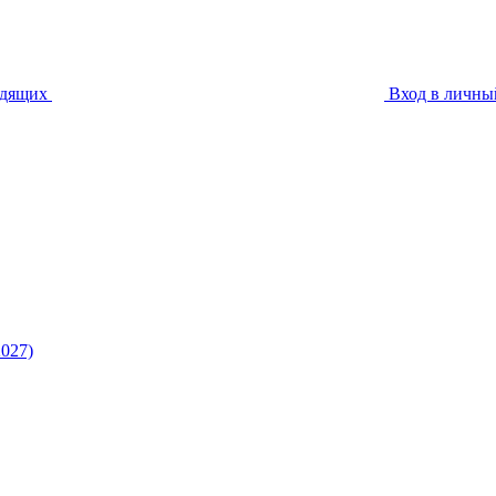
идящих
Вход в личны
027)