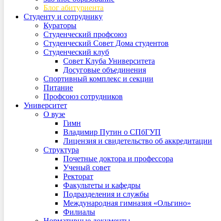
Блог абитуриента
Студенту и сотруднику
Кураторы
Студенческий профсоюз
Студенческий Совет Дома студентов
Студенческий клуб
Совет Клуба Университета
Досуговые объединения
Спортивный комплекс и секции
Питание
Профсоюз сотрудников
Университет
О вузе
Гимн
Владимир Путин о СПбГУП
Лицензия и свидетельство об аккредитации
Структура
Почетные доктора и профессора
Ученый совет
Ректорат
Факультеты и кафедры
Подразделения и службы
Международная гимназия «Ольгино»
Филиалы
Нормативные документы