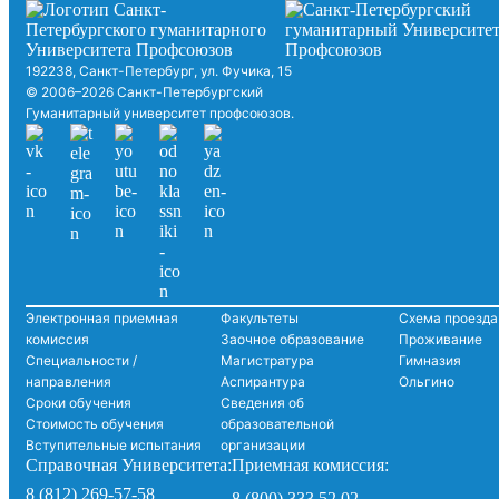
192238, Санкт-Петербург, ул. Фучика, 15
© 2006–2026 Санкт-Петербургский
Гуманитарный университет профсоюзов.
Электронная приемная
Факультеты
Схема проезда
комиссия
Заочное образование
Проживание
Специальности /
Магистратура
Гимназия
направления
Аспирантура
Ольгино
Сроки обучения
Сведения об
Стоимость обучения
образовательной
Вступительные испытания
организации
Справочная Университета:
Приемная комиссия:
8 (812) 269-57-58
8 (800) 333 52 02