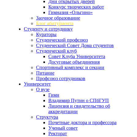
Дни открытых дверей
Конкурс творческих работ
Гимназия «Ольгино»
Заочное образование
Блог абитуриента
Студенту и сотруднику
Кураторы
Студенческий профсоюз
Студенческий Совет Дома студентов
Студенческий клуб
Совет Клуба Университета
Досуговые объединения
Спортивный комплекс и секции
Питание
Профсоюз сотрудников
Университет
О вузе
Гимн
Владимир Путин о СПбГУП
Лицензия и свидетельство об
аккредитации
Структура
Почетные доктора и профессора
Ученый совет
Ректорат