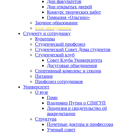
Дни факультетов
Дни открытых дверей
Конкурс творческих работ
Гимназия «Ольгино»
Заочное образование
Блог абитуриента
Студенту и сотруднику
Кураторы
Студенческий профсоюз
Студенческий Совет Дома студентов
Студенческий клуб
Совет Клуба Университета
Досуговые объединения
Спортивный комплекс и секции
Питание
Профсоюз сотрудников
Университет
О вузе
Гимн
Владимир Путин о СПбГУП
Лицензия и свидетельство об
аккредитации
Структура
Почетные доктора и профессора
Ученый совет