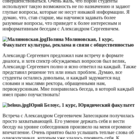
совершенствоваться. Очень жаль, что порой студенты
используют такую возможность не по назначению и задают
глупые вопросы, которые не несут никакой информации. Я
думаю, что, став старше, мы научимся задавать более
разумные вопросы, что приведет к более интересным и
информативным беседам с Александром Сергеевичем.
Полина Молиновская, 1 курс,
Факультет культуры, реклама и связи с общественностью
Александр Сергеевич предложил нам встречу в формате
диалога, и хотя спектр обсуждаемых вопросов был велик,
Александр Сергеевич полно и ясно ответил на каждый. Также
представил решение тех или иных проблем. Думаю, все
студенты остались довольны, и каждый задумается над
словами и мыслями ректора, обращенными нам,
первокурсникам. Мне понравилась беседа, в которой каждый
имел право поучаствовать!
Юрий Белоус, 1 курс, Юридический факультет
Встреча с Александром Сергеевичем Запесоцким получилась
просто захватывающей. Его умение держать себя и вести
беседу на уровне собеседников произвело на меня огромное
впечатление. Очень приятно было услышать теплые слова об
однокурсниках, которым уже удалось проявить себя. К