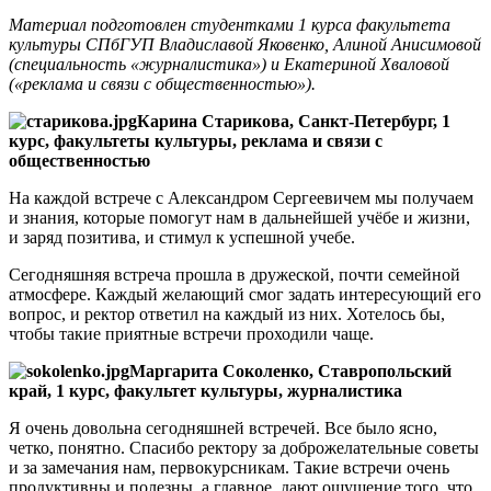
Материал подготовлен студентками 1 курса факультета
культуры СПбГУП Владиславой Яковенко, Алиной Анисимовой
(специальность «журналистика») и Екатериной Хваловой
(«реклама и связи с общественностью»).
Карина Старикова, Санкт-Петербург, 1
курс, факультеты культуры, реклама и связи с
общественностью
На каждой встрече с Александром Сергеевичем мы получаем
и знания, которые помогут нам в дальнейшей учёбе и жизни,
и заряд позитива, и стимул к успешной учебе.
Сегодняшняя встреча прошла в дружеской, почти семейной
атмосфере. Каждый желающий смог задать интересующий его
вопрос, и ректор ответил на каждый из них. Хотелось бы,
чтобы такие приятные встречи проходили чаще.
Маргарита Соколенко, Ставропольский
край, 1 курс, факультет культуры, журналистика
Я очень довольна сегодняшней встречей. Все было ясно,
четко, понятно. Спасибо ректору за доброжелательные советы
и за замечания нам, первокурсникам. Такие встречи очень
продуктивны и полезны, а главное, дают ощущение того, что