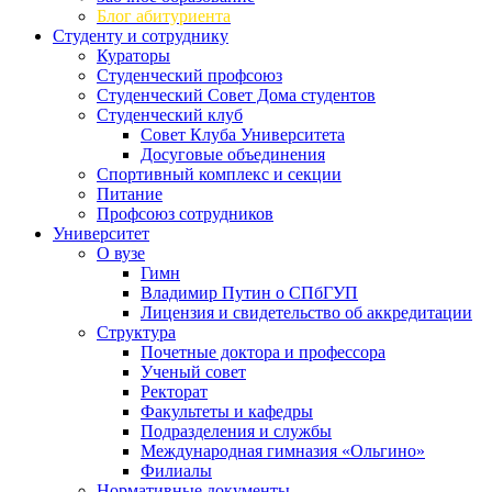
Блог абитуриента
Студенту и сотруднику
Кураторы
Студенческий профсоюз
Студенческий Совет Дома студентов
Студенческий клуб
Совет Клуба Университета
Досуговые объединения
Спортивный комплекс и секции
Питание
Профсоюз сотрудников
Университет
О вузе
Гимн
Владимир Путин о СПбГУП
Лицензия и свидетельство об аккредитации
Структура
Почетные доктора и профессора
Ученый совет
Ректорат
Факультеты и кафедры
Подразделения и службы
Международная гимназия «Ольгино»
Филиалы
Нормативные документы