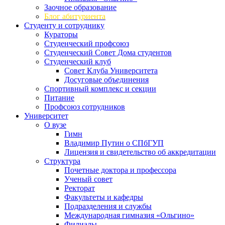
Заочное образование
Блог абитуриента
Студенту и сотруднику
Кураторы
Студенческий профсоюз
Студенческий Совет Дома студентов
Студенческий клуб
Совет Клуба Университета
Досуговые объединения
Спортивный комплекс и секции
Питание
Профсоюз сотрудников
Университет
О вузе
Гимн
Владимир Путин о СПбГУП
Лицензия и свидетельство об аккредитации
Структура
Почетные доктора и профессора
Ученый совет
Ректорат
Факультеты и кафедры
Подразделения и службы
Международная гимназия «Ольгино»
Филиалы