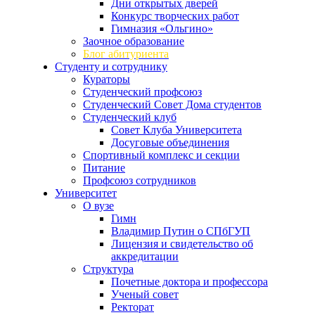
Дни открытых дверей
Конкурс творческих работ
Гимназия «Ольгино»
Заочное образование
Блог абитуриента
Студенту и сотруднику
Кураторы
Студенческий профсоюз
Студенческий Совет Дома студентов
Студенческий клуб
Совет Клуба Университета
Досуговые объединения
Спортивный комплекс и секции
Питание
Профсоюз сотрудников
Университет
О вузе
Гимн
Владимир Путин о СПбГУП
Лицензия и свидетельство об
аккредитации
Структура
Почетные доктора и профессора
Ученый совет
Ректорат