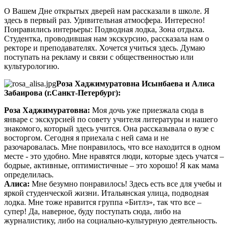
О Вашем Дне открытых дверей нам рассказали в школе. Я
здесь в первый раз. Удивительная атмосфера. Интересно!
Понравились интерьеры: Подводная лодка, Зона отдыха.
Студентка, проводившая нам экскурсию, рассказала нам о
ректоре и преподавателях. Хочется учиться здесь. Думаю
поступать на рекламу и связи с общественностью или
культурологию.
Роза Хаджимуратовна Исынбаева и Алиса
Забаирова (г.Санкт-Петербург):
Роза Хаджимуратовна:
Моя дочь уже приезжала сюда в
январе с экскурсией по совету учителя литературы и нашего
знакомого, который здесь учится. Она рассказывала о вузе с
восторгом. Сегодня я приехала с ней сама и не
разочаровалась. Мне понравилось, что все находится в одном
месте - это удобно. Мне нравятся люди, которые здесь учатся –
бодрые, активные, оптимистичные – это хорошо! Я как мама
определилась.
Алиса:
Мне безумно понравилось! Здесь есть все для учебы и
яркой студенческой жизни. Итальянская улица, подводная
лодка. Мне тоже нравится группа «Битлз», так что все –
супер! Да, наверное, буду поступать сюда, либо на
журналистику, либо на социально-культурную деятельность.