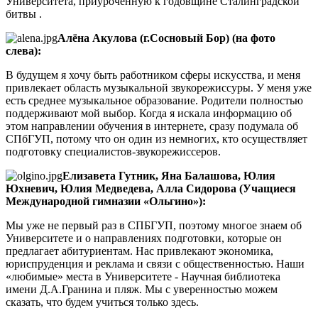
Университета, приуроченную к годовщине Сталинградской
битвы .
Алёна Акулова (г.Сосновый Бор) (на фото
слева):
В будущем я хочу быть работником сферы искусства, и меня
привлекает область музыкальной звукорежиссуры. У меня уже
есть среднее музыкальное образование. Родители полностью
поддерживают мой выбор. Когда я искала информацию об
этом направлении обучения в интернете, сразу подумала об
СПбГУП, потому что он один из немногих, кто осуществляет
подготовку специалистов-звукорежиссеров.
Елизавета Гутник, Яна Балашова, Юлия
Юхневич, Юлия Медведева, Алла Сидорова (Учащиеся
Международной гимназии «Ольгино»):
Мы уже не первый раз в СПБГУП, поэтому многое знаем об
Университете и о направлениях подготовки, которые он
предлагает абитуриентам. Нас привлекают экономика,
юриспруденция и реклама и связи с общественностью. Наши
«любимые» места в Университете - Научная библиотека
имени Д.А.Гранина и пляж. Мы с уверенностью можем
сказать, что будем учиться только здесь.