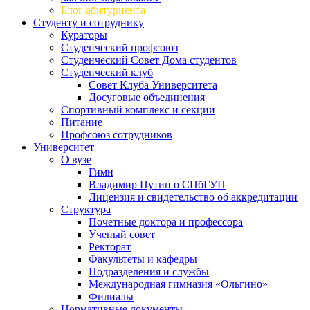
Блог абитуриента
Студенту и сотруднику
Кураторы
Студенческий профсоюз
Студенческий Совет Дома студентов
Студенческий клуб
Совет Клуба Университета
Досуговые объединения
Спортивный комплекс и секции
Питание
Профсоюз сотрудников
Университет
О вузе
Гимн
Владимир Путин о СПбГУП
Лицензия и свидетельство об аккредитации
Структура
Почетные доктора и профессора
Ученый совет
Ректорат
Факультеты и кафедры
Подразделения и службы
Международная гимназия «Ольгино»
Филиалы
Нормативные документы