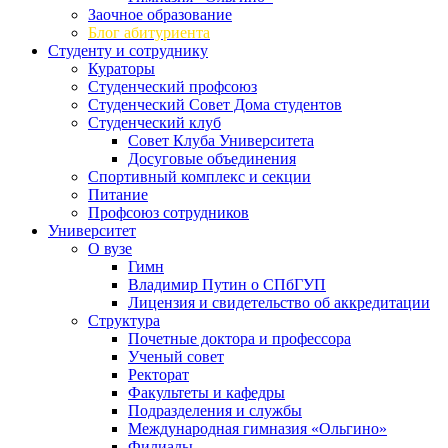
Заочное образование
Блог абитуриента
Студенту и сотруднику
Кураторы
Студенческий профсоюз
Студенческий Совет Дома студентов
Студенческий клуб
Совет Клуба Университета
Досуговые объединения
Спортивный комплекс и секции
Питание
Профсоюз сотрудников
Университет
О вузе
Гимн
Владимир Путин о СПбГУП
Лицензия и свидетельство об аккредитации
Структура
Почетные доктора и профессора
Ученый совет
Ректорат
Факультеты и кафедры
Подразделения и службы
Международная гимназия «Ольгино»
Филиалы