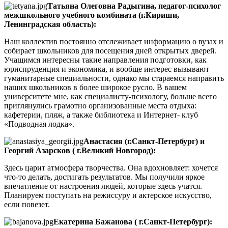
Татьяна Олеговна Радыгина, педагог-психолог
межшкольного учебного комбината (г.Кириши,
Ленинградская область):
Наш коллектив постоянно отслеживает информацию о вузах и
собирает школьников для посещения дней открытых дверей.
Учащимся интересны такие направления подготовки, как
юриспруденция и экономика, и вообще интерес вызывают
гуманитарные специальности, однако мы стараемся направить
наших школьников в более широкое русло. В вашем
университете мне, как специалисту-психологу, больше всего
приглянулись грамотно организованные места отдыха:
кафетерии, пляж, а также библиотека и Интернет- клуб
«Подводная лодка».
Анастасия (г.Санкт-Петербург) и
Георгий Азарсков ( г.Великий Новгород):
Здесь царит атмосфера творчества. Она вдохновляет: хочется
что-то делать, достигать результатов. Мы получили яркое
впечатление от настроения людей, которые здесь учатся.
Планируем поступать на режиссуру и актерское искусство,
если повезет.
Екатерина Бажанова ( г.Санкт-Петербург):