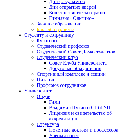
Дни факультетов
Дни открытых дверей
Конкурс творческих работ
Гимназия «Ольгино»
Заочное образование
Блог абитуриента
Студенту и сотруднику
Кураторы
Студенческий профсоюз
Студенческий Совет Дома студентов
Студенческий клуб
Совет Клуба Университета
Досуговые объединения
Спортивный комплекс и секции
Питание
Профсоюз сотрудников
Университет
О вузе
Гимн
Владимир Путин о СПбГУП
Лицензия и свидетельство об
аккредитации
Структура
Почетные доктора и профессора
Ученый совет