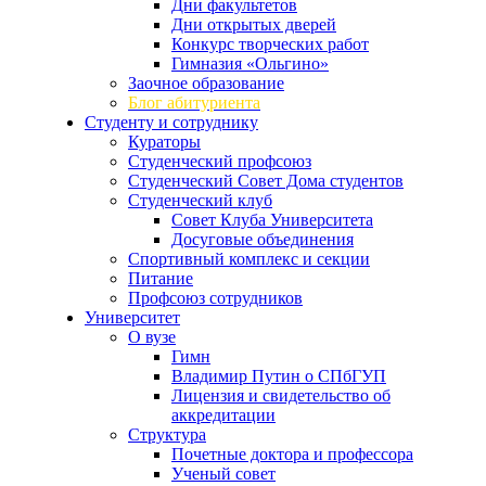
Дни факультетов
Дни открытых дверей
Конкурс творческих работ
Гимназия «Ольгино»
Заочное образование
Блог абитуриента
Студенту и сотруднику
Кураторы
Студенческий профсоюз
Студенческий Совет Дома студентов
Студенческий клуб
Совет Клуба Университета
Досуговые объединения
Спортивный комплекс и секции
Питание
Профсоюз сотрудников
Университет
О вузе
Гимн
Владимир Путин о СПбГУП
Лицензия и свидетельство об
аккредитации
Структура
Почетные доктора и профессора
Ученый совет