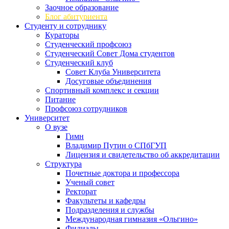
Заочное образование
Блог абитуриента
Студенту и сотруднику
Кураторы
Студенческий профсоюз
Студенческий Совет Дома студентов
Студенческий клуб
Совет Клуба Университета
Досуговые объединения
Спортивный комплекс и секции
Питание
Профсоюз сотрудников
Университет
О вузе
Гимн
Владимир Путин о СПбГУП
Лицензия и свидетельство об аккредитации
Структура
Почетные доктора и профессора
Ученый совет
Ректорат
Факультеты и кафедры
Подразделения и службы
Международная гимназия «Ольгино»
Филиалы