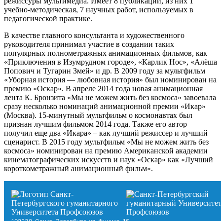
режиссуры мультимедиа. Имеет 8 публикаций, из них 1
учебно-методическая, 7 научных работ, используемых в
педагогической практике.
В качестве главного консультанта и художественного
руководителя принимал участие в создании таких
популярных полнометражных анимационных фильмов, как
«Приключения в Изумрудном городе», «Карлик Нос», «Алёша
Попович и Тугарин Змей» и др. В 2009 году за мультфильм
«Уборная история — любовная история» был номинирован на
премию «Оскар». В апреле 2014 года новая анимационная
лента К. Бронзита «Мы не можем жить без космоса» завоевала
сразу несколько номинаций анимационной премии «Икар»
(Москва). 15-минутный мультфильм о космонавтах был
признан лучшим фильмом 2014 года. Также его автор
получил еще два «Икара» – как лучший режиссер и лучший
сценарист. В 2015 году мультфильм «Мы не можем жить без
космоса» номинирован на премию Американской академии
кинематографических искусств и наук «Оскар» как «Лучший
короткометражный анимационный фильм».