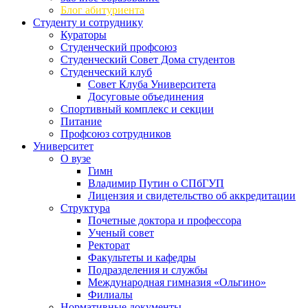
Блог абитуриента
Студенту и сотруднику
Кураторы
Студенческий профсоюз
Студенческий Совет Дома студентов
Студенческий клуб
Совет Клуба Университета
Досуговые объединения
Спортивный комплекс и секции
Питание
Профсоюз сотрудников
Университет
О вузе
Гимн
Владимир Путин о СПбГУП
Лицензия и свидетельство об аккредитации
Структура
Почетные доктора и профессора
Ученый совет
Ректорат
Факультеты и кафедры
Подразделения и службы
Международная гимназия «Ольгино»
Филиалы
Нормативные документы