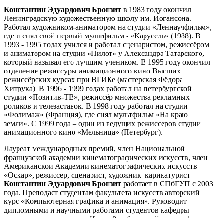
Константин Эдуардович Бронзит
в 1983 году окончил
Ленинградскую художественную школу им. Иогансона.
Работал художником-аниматором на студии «Леннаучфильм»,
где и снял свой первый мультфильм - «Карусель» (1988). В
1993 - 1995 годах учился и работал сценаристом, режиссёром
и аниматором на студии «Пилот» у Александра Татарского,
который называл его лучшим учеником. В 1995 году окончил
отделение режиссуры анимационного кино Высших
режиссёрских курсах при ВГИКе (мастерская Фёдора
Хитрука). В 1996 - 1999 годах работал на петербургской
студии «Позитив-ТВ», режиссёр множества рекламных
роликов и телезаставок. В 1998 году работал на студии
«Фолимаж» (Франция), где снял мультфильм «На краю
земли». С 1999 года – один из ведущих режиссеров студии
анимационного кино «Мельница» (Петербург).
Лауреат международных премий, член Национальной
французской академии кинематографических искусств, член
Американской Академии кинематографических искусств
«Оскар», режиссер, сценарист, художник–карикатурист
Константин Эдуардович Бронзит
работает в СПбГУП с 2003
года. Преподает студентам факультета искусств авторский
курс «Компьютерная графика и анимация». Руководит
дипломными и научными работами студентов кафедры