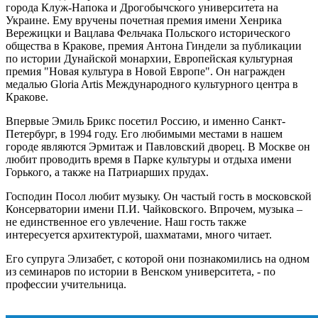
города Клуж-Напока и Дрогобычского университета на
Украине. Ему вручены почетная премия имени Хенрика
Вережицки и Вацлава Фельчака Польского исторического
общества в Кракове, премия Антона Гиндели за публикации
по истории Дунайской монархии, Европейская культурная
премия "Новая культура в Новой Европе". Он награжден
медалью Gloria Artis Международного культурного центра в
Кракове.
Впервые Эмиль Брикс посетил Россию, и именно Санкт-
Петербург, в 1994 году. Его любимыми местами в нашем
городе являются Эрмитаж и Павловский дворец. В Москве он
любит проводить время в Парке культуры и отдыха имени
Горького, а также на Патриарших прудах.
Господин Посол любит музыку. Он частый гость в московской
Консерватории имени П.И. Чайковского. Впрочем, музыка –
не единственное его увлечение. Наш гость также
интересуется архитектурой, шахматами, много читает.
Его супруга Элизабет, с которой они познакомились на одном
из семинаров по истории в Венском университета, - по
профессии учительница.