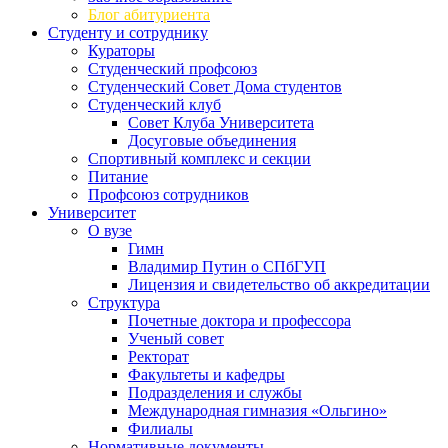
Блог абитуриента
Студенту и сотруднику
Кураторы
Студенческий профсоюз
Студенческий Совет Дома студентов
Студенческий клуб
Совет Клуба Университета
Досуговые объединения
Спортивный комплекс и секции
Питание
Профсоюз сотрудников
Университет
О вузе
Гимн
Владимир Путин о СПбГУП
Лицензия и свидетельство об аккредитации
Структура
Почетные доктора и профессора
Ученый совет
Ректорат
Факультеты и кафедры
Подразделения и службы
Международная гимназия «Ольгино»
Филиалы
Нормативные документы