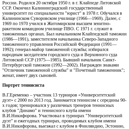
России. Родился 20 октября 1950 г. в г. Клайпеде Литовской
ССР. Окончил Калининградский государственный
университет по специальности "юрист" в 1978 г. Обучался в
Калининском Суворовском училище (1966—1969). Далее, с
1969 по 1970 учился в Житомирском высшем зенитно-
ракетном командном училище ПВО. С 1971 г. служит в
таможенных органах. Был начальником Клайпедской таможни
(1986—1991), заместителем начальника Северо-Западного
таможенного управления Российской Федерации (1991—
1992); генерал-майор таможенной службы; избирался
народным заседателем городского суда и Верховного суда
Литовской ССР (1975—1985). Бывший начальник Санкт-
Петербургской таможни (1992—2002). Награжден знаками
"Отличник таможенной службы" и "Почетный таможенник";
женат, имеет двух сыновей.
Портрет теннисиста
В.Г.Еременко – участник 13 турниров «Университетский
дуэт» с 2000 по 2013 год. Занимается теннисом с середины 90-
х годов; тренировался у различных тренеров теннисных
клубов "Динамо" и теннисного клуба имени
В.И.Никифорова. Участвовал в турнирах "Университетский
дуэт" и ежегодных турнирах, проводимых клубом имени
В.И.Никифорова, выезжал с клубом в Финляндию, Эстонию,