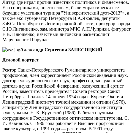
Литву, где играл против известных политиков и бизнесменов.
Его соперниками, по его словам, были «практически все
будущие участники турнира "Университетский дуэт-2013"», а
так же экс-губернатор Петербурга В.А.Яковлев, депутаты
ЗаКСа Петербурга и Ленинградской области, прокурор города
С.Ю.Литвиненко, зам. министра МЧС А.П.Чуприян, фигурист
Е.В. Плющенко, известный литовский баскетболист
Марчюленис Шарунас.
Александр Сергеевич ЗАПЕСОЦКИЙ
Деловой портрет
Ректор Санкт-Петербургского Гуманитарного университета
профсоюзов, член-корреспондент Российской академии наук,
доктор культурологических наук, профессор, заслуженный
деятель науки Российской Федерации, заслуженный артист
России, заместитель председателя Совета ректоров Санкт-
Петербурга. Родился 14 апреля 1954 года в Курске. Окончил
Ленинградский институт точной механики и оптики (1976),
аспирантуру Ленинградского государственного института
культуры им. Н. К. Крупской (1986). Работал научным
сотрудником в Государственном оптическом институте им. С.
И. Вавилова. С 1986 года работает в Высшей профсоюзной
школе культуры, с 1991 года — ректором. В 1991 году