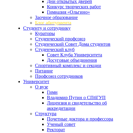
Дни открытых дверей
Конкурс творческих работ
Гимназия «Ольгино»
Заочное образование
Блог абитуриента
Студенту и сотруднику
Кураторы
Студенческий профсоюз
Студенческий Совет Дома студентов
Студенческий клуб
Совет Клуба Университета
Досуговые объединения
Спортивный комплекс и секции
Питание
Профсоюз сотрудников
Университет
О вузе
Гимн
Владимир Путин о СПбГУП
Лицензия и свидетельство об
аккредитации
Структура
Почетные доктора и профессора
Ученый совет
Ректорат