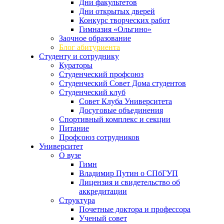
Дни факультетов
Дни открытых дверей
Конкурс творческих работ
Гимназия «Ольгино»
Заочное образование
Блог абитуриента
Студенту и сотруднику
Кураторы
Студенческий профсоюз
Студенческий Совет Дома студентов
Студенческий клуб
Совет Клуба Университета
Досуговые объединения
Спортивный комплекс и секции
Питание
Профсоюз сотрудников
Университет
О вузе
Гимн
Владимир Путин о СПбГУП
Лицензия и свидетельство об
аккредитации
Структура
Почетные доктора и профессора
Ученый совет