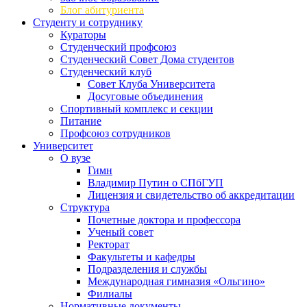
Блог абитуриента
Студенту и сотруднику
Кураторы
Студенческий профсоюз
Студенческий Совет Дома студентов
Студенческий клуб
Совет Клуба Университета
Досуговые объединения
Спортивный комплекс и секции
Питание
Профсоюз сотрудников
Университет
О вузе
Гимн
Владимир Путин о СПбГУП
Лицензия и свидетельство об аккредитации
Структура
Почетные доктора и профессора
Ученый совет
Ректорат
Факультеты и кафедры
Подразделения и службы
Международная гимназия «Ольгино»
Филиалы
Нормативные документы