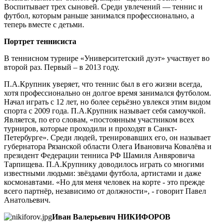
Воспитывает трех сыновей. Среди увлечений — теннис и
футбол, которым раньше занимался профессионально, а
теперь вместе с детьми.
Портрет теннисиста
В теннисном турнире «Университетский дуэт» участвует во
второй раз. Первый – в 2013 году.
П.А.Крупник уверяет, что теннис был в его жизни всегда,
хотя профессионально он долгое время занимался футболом.
Начал играть с 12 лет, но более серьёзно увлекся этим видом
спорта с 2009 года. П.А.Крупник называет себя самоучкой.
Является, по его словам, «постоянным участником всех
турниров, которые проходили и проходят в Санкт-
Петербурге». Среди людей, тренировавших его, он называет
губернатора Рязанской области Олега Ивановича Ковалёва и
президент Федерации тенниса РФ Шамиля Анвяровича
Тарпищева. П.А.Крупнику доводилось играть со многими
известными людьми: звёздами футбола, артистами и даже
космонавтами. «Но для меня человек на корте - это прежде
всего партнёр, независимо от должности», - говорит Павел
Анатольевич.
Иван Валерьевич НИКИФОРОВ