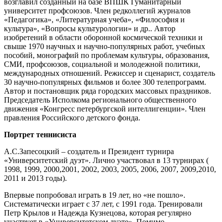
возглавил созданный на базе ВПШК Гуманитарный
университет профсоюзов. Член редколлегий журналов
«Педагогика», «Литературная учеба», «Философия и
культура», «Вопросы культурологии» и др.. Автор
изобретений в области оборонной космической техники и
свыше 1970 научных и научно-популярных работ, учебных
пособий, монографий по проблемам культуры, образования,
СМИ, профсоюзов, социальной и молодежной политики,
международных отношений. Режиссер и сценарист, создатель
30 научно-популярных фильмов и более 300 телепрограмм.
Автор и постановщик ряда городских массовых праздников.
Председатель Исполкома регионального общественного
движения «Конгресс петербургской интеллигенции». Член
правления Российского детского фонда.
Портрет теннисиста
А.С.Запесоцкий – создатель и Президент турнира
«Университетский дуэт». Лично участвовал в 13 турнирах (
1998, 1999, 2000,2001, 2002, 2003, 2005, 2006, 2007, 2009,2010,
2011 и 2013 годы).
Впервые попробовал играть в 19 лет, но «не пошло».
Систематически играет с 37 лет, с 1991 года. Тренировали
Петр Крылов и Надежда Кузнецова, которая регулярно
участвует в «Университетском дуэте». Помимо