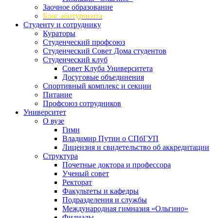
Заочное образование
Блог абитуриента
Студенту и сотруднику
Кураторы
Студенческий профсоюз
Студенческий Совет Дома студентов
Студенческий клуб
Совет Клуба Университета
Досуговые объединения
Спортивный комплекс и секции
Питание
Профсоюз сотрудников
Университет
О вузе
Гимн
Владимир Путин о СПбГУП
Лицензия и свидетельство об аккредитации
Структура
Почетные доктора и профессора
Ученый совет
Ректорат
Факультеты и кафедры
Подразделения и службы
Международная гимназия «Ольгино»
Филиалы