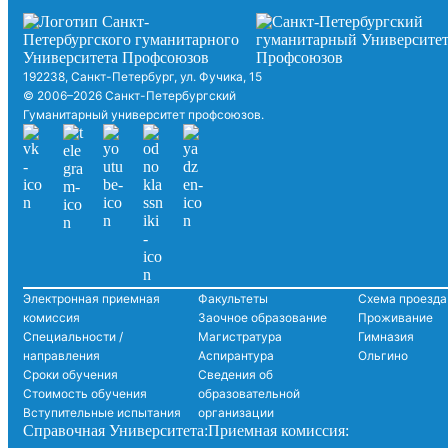
192238, Санкт-Петербург, ул. Фучика, 15
© 2006–2026 Санкт-Петербургский
Гуманитарный университет профсоюзов.
Электронная приемная
Факультеты
Схема проезда
комиссия
Заочное образование
Проживание
Специальности /
Магистратура
Гимназия
направления
Аспирантура
Ольгино
Сроки обучения
Сведения об
Стоимость обучения
образовательной
Вступительные испытания
организации
Справочная Университета:
Приемная комиссия: