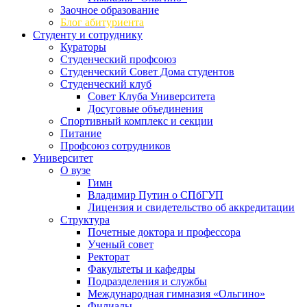
Заочное образование
Блог абитуриента
Студенту и сотруднику
Кураторы
Студенческий профсоюз
Студенческий Совет Дома студентов
Студенческий клуб
Совет Клуба Университета
Досуговые объединения
Спортивный комплекс и секции
Питание
Профсоюз сотрудников
Университет
О вузе
Гимн
Владимир Путин о СПбГУП
Лицензия и свидетельство об аккредитации
Структура
Почетные доктора и профессора
Ученый совет
Ректорат
Факультеты и кафедры
Подразделения и службы
Международная гимназия «Ольгино»
Филиалы