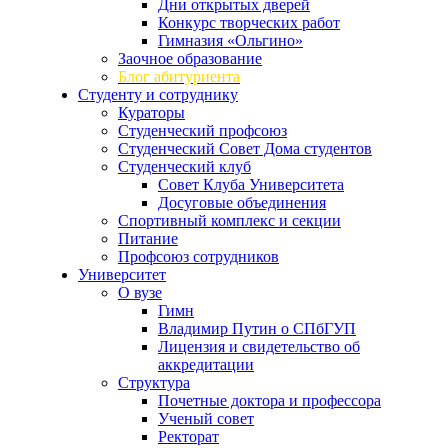
Дни открытых дверей
Конкурс творческих работ
Гимназия «Ольгино»
Заочное образование
Блог абитуриента
Студенту и сотруднику
Кураторы
Студенческий профсоюз
Студенческий Совет Дома студентов
Студенческий клуб
Совет Клуба Университета
Досуговые объединения
Спортивный комплекс и секции
Питание
Профсоюз сотрудников
Университет
О вузе
Гимн
Владимир Путин о СПбГУП
Лицензия и свидетельство об
аккредитации
Структура
Почетные доктора и профессора
Ученый совет
Ректорат