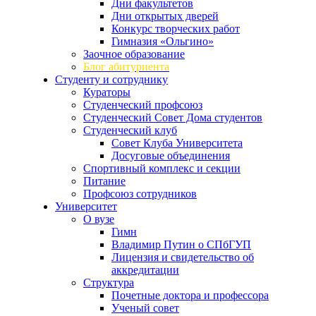
Дни факультетов
Дни открытых дверей
Конкурс творческих работ
Гимназия «Ольгино»
Заочное образование
Блог абитуриента
Студенту и сотруднику
Кураторы
Студенческий профсоюз
Студенческий Совет Дома студентов
Студенческий клуб
Совет Клуба Университета
Досуговые объединения
Спортивный комплекс и секции
Питание
Профсоюз сотрудников
Университет
О вузе
Гимн
Владимир Путин о СПбГУП
Лицензия и свидетельство об
аккредитации
Структура
Почетные доктора и профессора
Ученый совет