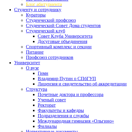
Блог абитуриента
Студенту и сотруднику
Кураторы
Студенческий профсоюз
Студенческий Совет Дома студентов
Студенческий клуб
Совет Клуба Университета
Досуговые объединения
Спортивный комплекс и секции
Питание
Профсоюз сотрудников
Университет
О вузе
Гимн
Владимир Путин о СПбГУП
Лицензия и свидетельство об аккредитации
Структура
Почетные доктора и профессора
Ученый совет
Ректорат
Факультеты и кафедры
Подразделения и службы
Международная гимназия «Ольгино»
Филиалы
Нормативные документы