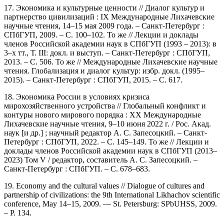
17. Экономика и культурные ценности // Диалог культур и
партнерство цивилизаций : IX Международные Лихачевские
научные чтения, 14–15 мая 2009 года. – Санкт-Петербург :
СПбГУП, 2009. – С. 100–102. То же // Лекции и доклады
членов Российской академии наук в СПбГУП (1993 – 2013): в
3–х тт., Т. III: докл. и выступ. – Санкт-Петербург : СПбГУП,
2013. – С. 506. То же // Международные Лихачевские научные
чтения. Глобализация и диалог культур: избр. докл. (1995–
2015). – Санкт-Петербург : СПбГУП, 2015. – С. 617.
18. Экономика России в условиях кризиса
мирохозяйственного устройства // Глобальный конфликт и
контуры нового мирового порядка : XX Международные
Лихачевские научные чтения, 9–10 июня 2022 г. / Рос. Акад.
наук [и др.] ; научный редактор А. С. Запесоцкий. – Санкт-
Петербург : СПбГУП, 2022. – С. 145–149. То же // Лекции и
доклады членов Российской академии наук в СПбГУП (2013–
2023) Том V / редактор, составитель А. С. Запесоцкий. –
Санкт-Петербург : СПбГУП. – С. 678–683.
19. Economy and the cultural values // Dialogue of cultures and
partnership of civilizations: the 9th International Likhachov scientific
conference, May 14–15, 2009. — St. Petersburg: SPbUHSS, 2009.
– P. 134.