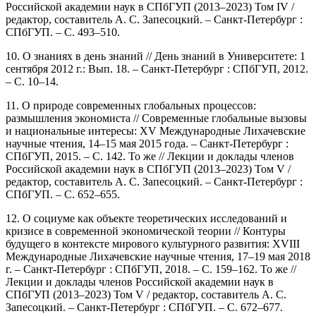
Российской академии наук в СПбГУП (2013–2023) Том IV /
редактор, составитель А. С. Запесоцкий. – Санкт-Петербург :
СПбГУП. – С. 493–510.
10. О знаниях в день знаний // День знаний в Университете: 1
сентября 2012 г.: Вып. 18. – Санкт-Петербург : СПбГУП, 2012.
– С. 10–14.
11. О природе современных глобальных процессов:
размышления экономиста // Современные глобальные вызовы
и национальные интересы: XV Международные Лихачевские
научные чтения, 14–15 мая 2015 года. – Санкт-Петербург :
СПбГУП, 2015. – С. 142. То же // Лекции и доклады членов
Российской академии наук в СПбГУП (2013–2023) Том V /
редактор, составитель А. С. Запесоцкий. – Санкт-Петербург :
СПбГУП. – С. 652–655.
12. О социуме как объекте теоретических исследований и
кризисе в современной экономической теории // Контуры
будущего в контексте мирового культурного развития: XVIII
Международные Лихачевские научные чтения, 17–19 мая 2018
г. – Санкт-Петербург : СПбГУП, 2018. – С. 159–162. То же //
Лекции и доклады членов Российской академии наук в
СПбГУП (2013–2023) Том V / редактор, составитель А. С.
Запесоцкий. – Санкт-Петербург : СПбГУП. – С. 672–677.