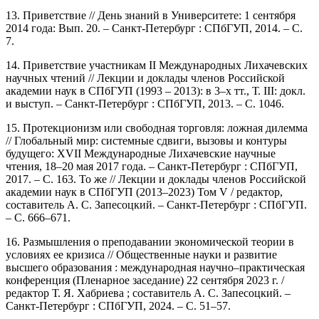
13. Приветствие // День знаний в Университете: 1 сентября
2014 года: Вып. 20. – Санкт-Петербург : СПбГУП, 2014. – С.
7.
14. Приветствие участникам II Международных Лихачевских
научных чтений // Лекции и доклады членов Российской
академии наук в СПбГУП (1993 – 2013): в 3–х тт., Т. III: докл.
и выступ. – Санкт-Петербург : СПбГУП, 2013. – С. 1046.
15. Протекционизм или свободная торговля: ложная дилемма
// Глобальный мир: системные сдвиги, вызовы и контуры
будущего: XVII Международные Лихачевские научные
чтения, 18–20 мая 2017 года. – Санкт-Петербург : СПбГУП,
2017. – С. 163. То же // Лекции и доклады членов Российской
академии наук в СПбГУП (2013–2023) Том V / редактор,
составитель А. С. Запесоцкий. – Санкт-Петербург : СПбГУП.
– С. 666–671.
16. Размышления о преподавании экономической теории в
условиях ее кризиса // Общественные науки и развитие
высшего образования : международная научно–практическая
конференция (Пленарное заседание) 22 сентября 2023 г. /
редактор Т. Я. Хабриева ; составитель А. С. Запесоцкий. –
Санкт-Петербург : СПбГУП, 2024. – С. 51–57.