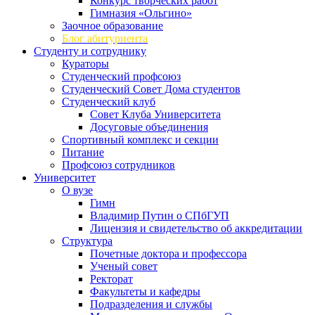
Конкурс творческих работ
Гимназия «Ольгино»
Заочное образование
Блог абитуриента
Студенту и сотруднику
Кураторы
Студенческий профсоюз
Студенческий Совет Дома студентов
Студенческий клуб
Совет Клуба Университета
Досуговые объединения
Спортивный комплекс и секции
Питание
Профсоюз сотрудников
Университет
О вузе
Гимн
Владимир Путин о СПбГУП
Лицензия и свидетельство об аккредитации
Структура
Почетные доктора и профессора
Ученый совет
Ректорат
Факультеты и кафедры
Подразделения и службы