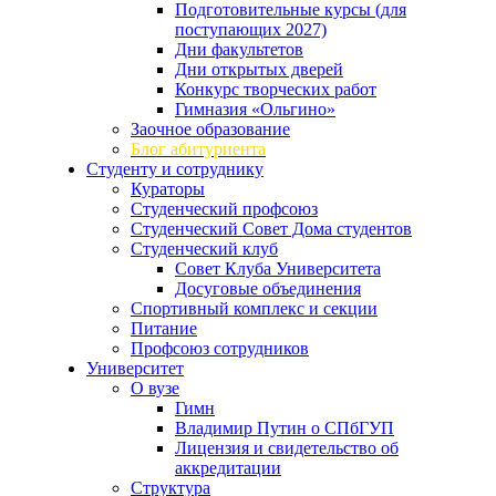
Подготовительные курсы (для
поступающих 2027)
Дни факультетов
Дни открытых дверей
Конкурс творческих работ
Гимназия «Ольгино»
Заочное образование
Блог абитуриента
Студенту и сотруднику
Кураторы
Студенческий профсоюз
Студенческий Совет Дома студентов
Студенческий клуб
Совет Клуба Университета
Досуговые объединения
Спортивный комплекс и секции
Питание
Профсоюз сотрудников
Университет
О вузе
Гимн
Владимир Путин о СПбГУП
Лицензия и свидетельство об
аккредитации
Структура