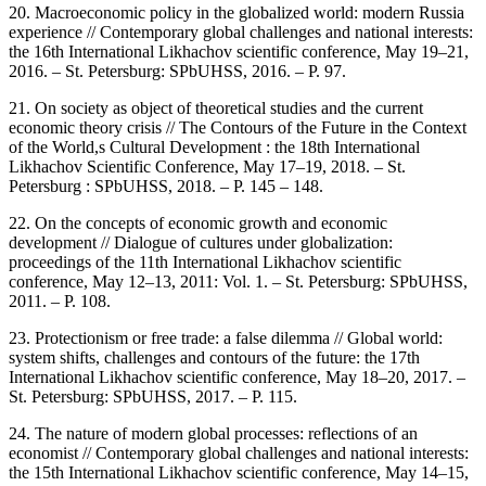
20. Macroeconomic policy in the globalized world: modern Russia
experience // Contemporary global challenges and national interests:
the 16th International Likhachov scientific conference, May 19–21,
2016. – St. Petersburg: SPbUHSS, 2016. – P. 97.
21. On society as object of theoretical studies and the current
economic theory crisis // The Contours of the Future in the Context
of the World,s Cultural Development : the 18th International
Likhachov Scientific Conference, May 17–19, 2018. – St.
Petersburg : SPbUHSS, 2018. – P. 145 – 148.
22. On the concepts of economic growth and economic
development // Dialogue of cultures under globalization:
proceedings of the 11th International Likhachov scientific
conference, May 12–13, 2011: Vol. 1. – St. Petersburg: SPbUHSS,
2011. – P. 108.
23. Protectionism or free trade: a false dilemma // Global world:
system shifts, challenges and contours of the future: the 17th
International Likhachov scientific conference, May 18–20, 2017. –
St. Petersburg: SPbUHSS, 2017. – P. 115.
24. The nature of modern global processes: reflections of an
economist // Contemporary global challenges and national interests:
the 15th International Likhachov scientific conference, May 14–15,