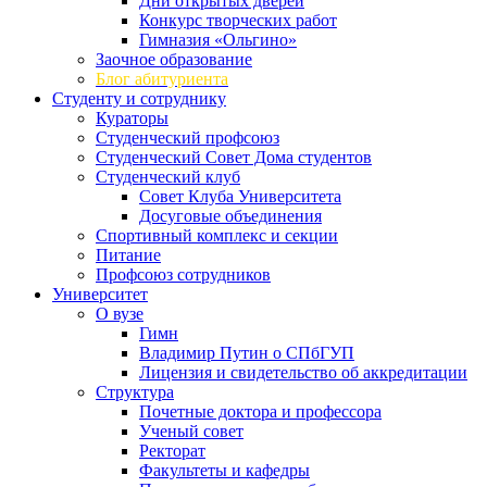
Дни открытых дверей
Конкурс творческих работ
Гимназия «Ольгино»
Заочное образование
Блог абитуриента
Студенту и сотруднику
Кураторы
Студенческий профсоюз
Студенческий Совет Дома студентов
Студенческий клуб
Совет Клуба Университета
Досуговые объединения
Спортивный комплекс и секции
Питание
Профсоюз сотрудников
Университет
О вузе
Гимн
Владимир Путин о СПбГУП
Лицензия и свидетельство об аккредитации
Структура
Почетные доктора и профессора
Ученый совет
Ректорат
Факультеты и кафедры