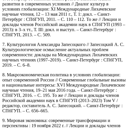
развитии в современных условиях // Диалог культур в
условиях глобализации: XI Международные Лихачевские
научные чтения, 12 – 13 мая 2011 г., Т. 1: докл. – Санкт-
Петербург : СПбГУП, 2011. – С. 110 – 112. То же // Лекции и
доклады членов Российской академии наук в СПбГУП (1993 –
2013): в 3–х тт., Т. III: докл. и выступ. – Санкт-Петербург :
СПбГУП, 2013. – С. 509.
7. Культурология Александра Запесоцкого // Запесоцкий А. С.
Культурологическое осмысление актуальных проблем
современности: доклады на Международных Лихачевских
научных чтениях (1997–2019). – Санкт-Петербург : СПбГУП,
2019. – С. 6–8.
8. Макроэкономическая политика в условиях глобализации:
опыт современной России // Современные глобальные вызовы
и национальные интересы: XVI Международные Лихачевские
научные чтения, 19–21 мая 2016 года. – Санкт-Петербург :
СПбГУП, 2016. – С. 195. То же // Лекции и доклады членов
Российской академии наук в СПбГУП (2013–2023) Том V /
редактор, составитель А. С. Запесоцкий. – Санкт-Петербург :
СПбГУП. – С. 656–665.
9. Мировая экономика: современные трансформации и
перспективы : 19 ноября 2022 г. // Лекции и доклады членов