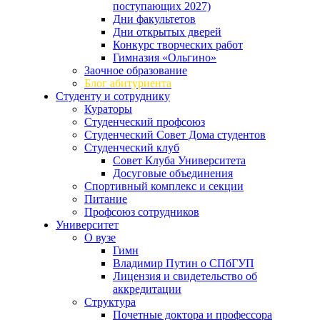
поступающих 2027)
Дни факультетов
Дни открытых дверей
Конкурс творческих работ
Гимназия «Ольгино»
Заочное образование
Блог абитуриента
Студенту и сотруднику
Кураторы
Студенческий профсоюз
Студенческий Совет Дома студентов
Студенческий клуб
Совет Клуба Университета
Досуговые объединения
Спортивный комплекс и секции
Питание
Профсоюз сотрудников
Университет
О вузе
Гимн
Владимир Путин о СПбГУП
Лицензия и свидетельство об
аккредитации
Структура
Почетные доктора и профессора