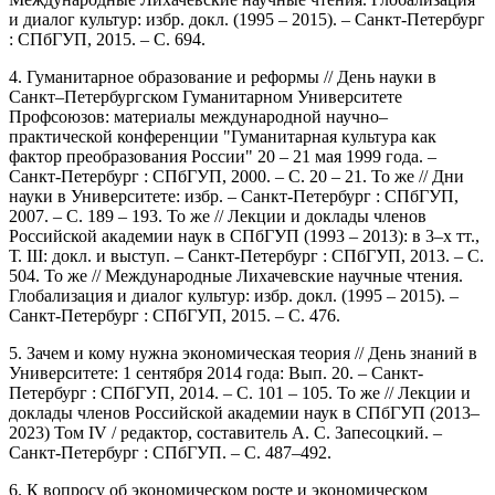
и диалог культур: избр. докл. (1995 – 2015). – Санкт-Петербург
: СПбГУП, 2015. – С. 694.
4. Гуманитарное образование и реформы // День науки в
Санкт–Петербургском Гуманитарном Университете
Профсоюзов: материалы международной научно–
практической конференции "Гуманитарная культура как
фактор преобразования России" 20 – 21 мая 1999 года. –
Санкт-Петербург : СПбГУП, 2000. – С. 20 – 21. То же // Дни
науки в Университете: избр. – Санкт-Петербург : СПбГУП,
2007. – С. 189 – 193. То же // Лекции и доклады членов
Российской академии наук в СПбГУП (1993 – 2013): в 3–х тт.,
Т. III: докл. и выступ. – Санкт-Петербург : СПбГУП, 2013. – С.
504. То же // Международные Лихачевские научные чтения.
Глобализация и диалог культур: избр. докл. (1995 – 2015). –
Санкт-Петербург : СПбГУП, 2015. – С. 476.
5. Зачем и кому нужна экономическая теория // День знаний в
Университете: 1 сентября 2014 года: Вып. 20. – Санкт-
Петербург : СПбГУП, 2014. – С. 101 – 105. То же // Лекции и
доклады членов Российской академии наук в СПбГУП (2013–
2023) Том IV / редактор, составитель А. С. Запесоцкий. –
Санкт-Петербург : СПбГУП. – С. 487–492.
6. К вопросу об экономическом росте и экономическом