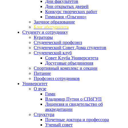
Дни факультетов
Дни открытых дверей
Конкурс творческих работ
Гимназия «Ольгино»
Заочное образование
Блог абитуриента
Студенту и сотруднику
Кураторы
Студенческий профсоюз
Студенческий Совет Дома студентов
Студенческий клуб
Совет Клуба Университета
Досуговые объединения
Спортивный комплекс и секции
Питание
Профсоюз сотрудников
Университет
О вузе
Гимн
Владимир Путин о СПбГУП
Лицензия и свидетельство об
аккредитации
Структура
Почетные доктора и профессора
Ученый совет