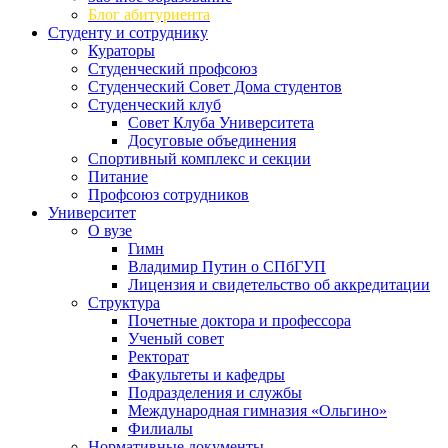
Блог абитуриента
Студенту и сотруднику
Кураторы
Студенческий профсоюз
Студенческий Совет Дома студентов
Студенческий клуб
Совет Клуба Университета
Досуговые объединения
Спортивный комплекс и секции
Питание
Профсоюз сотрудников
Университет
О вузе
Гимн
Владимир Путин о СПбГУП
Лицензия и свидетельство об аккредитации
Структура
Почетные доктора и профессора
Ученый совет
Ректорат
Факультеты и кафедры
Подразделения и службы
Международная гимназия «Ольгино»
Филиалы
Нормативные документы