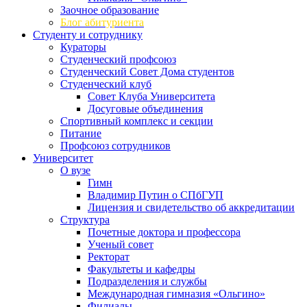
Заочное образование
Блог абитуриента
Студенту и сотруднику
Кураторы
Студенческий профсоюз
Студенческий Совет Дома студентов
Студенческий клуб
Совет Клуба Университета
Досуговые объединения
Спортивный комплекс и секции
Питание
Профсоюз сотрудников
Университет
О вузе
Гимн
Владимир Путин о СПбГУП
Лицензия и свидетельство об аккредитации
Структура
Почетные доктора и профессора
Ученый совет
Ректорат
Факультеты и кафедры
Подразделения и службы
Международная гимназия «Ольгино»
Филиалы