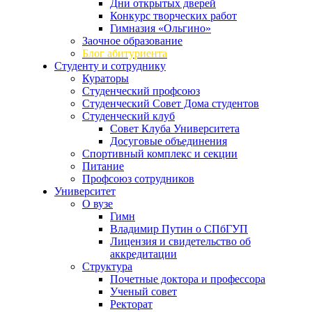
Дни открытых дверей
Конкурс творческих работ
Гимназия «Ольгино»
Заочное образование
Блог абитуриента
Студенту и сотруднику
Кураторы
Студенческий профсоюз
Студенческий Совет Дома студентов
Студенческий клуб
Совет Клуба Университета
Досуговые объединения
Спортивный комплекс и секции
Питание
Профсоюз сотрудников
Университет
О вузе
Гимн
Владимир Путин о СПбГУП
Лицензия и свидетельство об
аккредитации
Структура
Почетные доктора и профессора
Ученый совет
Ректорат