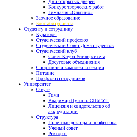
Дни открытых дверей
Конкурс творческих работ
Гимназия «Ольгино»
Заочное образование
Блог абитуриента
Студенту и сотруднику
Кураторы
Студенческий профсоюз
Студенческий Совет Дома студентов
Студенческий клуб
Совет Клуба Университета
Досуговые объединения
Спортивный комплекс и секции
Питание
Профсоюз сотрудников
Университет
О вузе
Гимн
Владимир Путин о СПбГУП
Лицензия и свидетельство об
аккредитации
Структура
Почетные доктора и профессора
Ученый совет
Ректорат