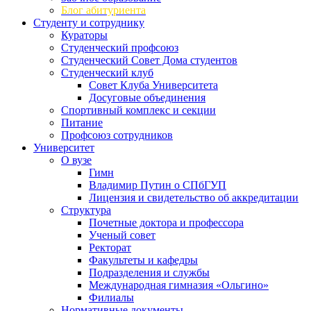
Блог абитуриента
Студенту и сотруднику
Кураторы
Студенческий профсоюз
Студенческий Совет Дома студентов
Студенческий клуб
Совет Клуба Университета
Досуговые объединения
Спортивный комплекс и секции
Питание
Профсоюз сотрудников
Университет
О вузе
Гимн
Владимир Путин о СПбГУП
Лицензия и свидетельство об аккредитации
Структура
Почетные доктора и профессора
Ученый совет
Ректорат
Факультеты и кафедры
Подразделения и службы
Международная гимназия «Ольгино»
Филиалы
Нормативные документы