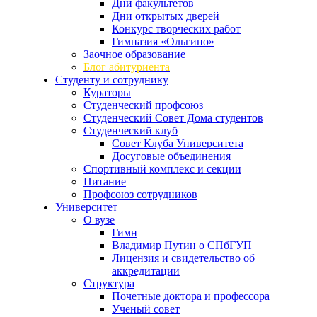
Дни факультетов
Дни открытых дверей
Конкурс творческих работ
Гимназия «Ольгино»
Заочное образование
Блог абитуриента
Студенту и сотруднику
Кураторы
Студенческий профсоюз
Студенческий Совет Дома студентов
Студенческий клуб
Совет Клуба Университета
Досуговые объединения
Спортивный комплекс и секции
Питание
Профсоюз сотрудников
Университет
О вузе
Гимн
Владимир Путин о СПбГУП
Лицензия и свидетельство об
аккредитации
Структура
Почетные доктора и профессора
Ученый совет