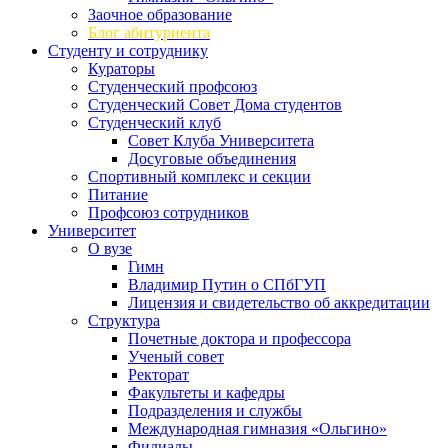
Заочное образование
Блог абитуриента
Студенту и сотруднику
Кураторы
Студенческий профсоюз
Студенческий Совет Дома студентов
Студенческий клуб
Совет Клуба Университета
Досуговые объединения
Спортивный комплекс и секции
Питание
Профсоюз сотрудников
Университет
О вузе
Гимн
Владимир Путин о СПбГУП
Лицензия и свидетельство об аккредитации
Структура
Почетные доктора и профессора
Ученый совет
Ректорат
Факультеты и кафедры
Подразделения и службы
Международная гимназия «Ольгино»
Филиалы